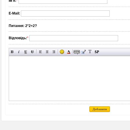
Ім'я:
*
E-Mail:
Питання:
2*2+2?
Відповідь:
*
Добавити