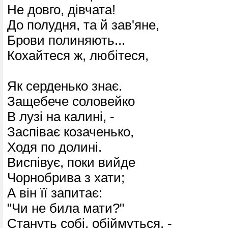
Не довго, дівчата!
До полудня, та й зав'яне,
Брови полиняють...
Кохайтеся ж, любітеся,
Як серденько знає.
Защебече соловейко
В лузі на калині, -
Заспіває козаченько,
Ходя по долині.
Виспівує, поки вийде
Чорнобрива з хати;
А він її запитає:
"Чи не била мати?"
Стануть собі, обіймуться, -