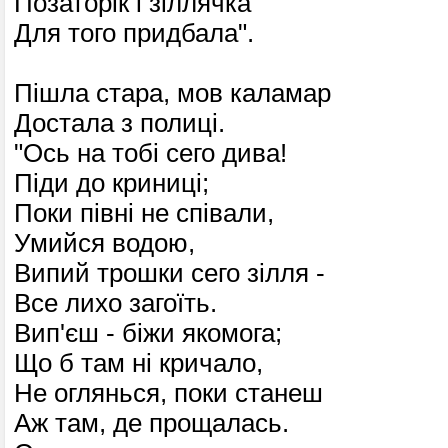
Позаторік і зіллячка
Для того придбала".
Пішла стара, мов каламар
Достала з полиці.
"Ось на тобі сего дива!
Піди до криниці;
Поки півні не співали,
Умийся водою,
Випий трошки сего зілля -
Все лихо загоїть.
Вип'єш - біжи якомога;
Що б там ні кричало,
Не оглянься, поки станеш
Аж там, де прощалась.