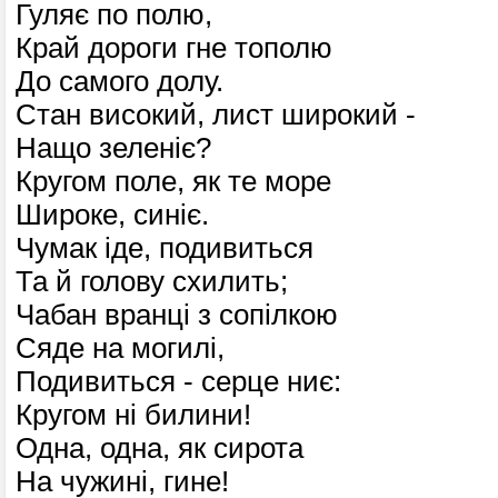
Гуляє по полю,
Край дороги гне тополю
До самого долу.
Стан високий, лист широкий -
Нащо зеленіє?
Кругом поле, як те море
Широке, синіє.
Чумак іде, подивиться
Та й голову схилить;
Чабан вранці з сопілкою
Сяде на могилі,
Подивиться - серце ниє:
Кругом ні билини!
Одна, одна, як сирота
На чужині, гине!