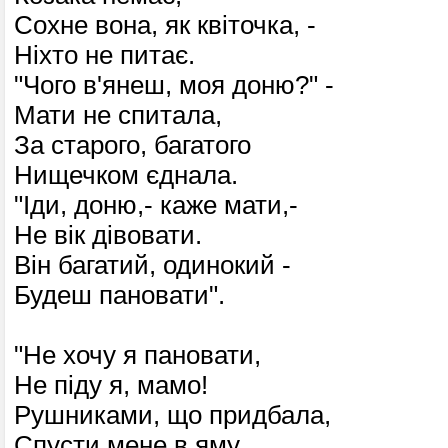
Сохне вона, як квіточка, -
Ніхто не питає.
"Чого в'янеш, моя доню?" -
Мати не спитала,
За старого, багатого
Нищечком єднала.
"Іди, доню,- каже мати,-
Не вік дівовати.
Він багатий, одинокий -
Будеш пановати".
"Не хочу я пановати,
Не піду я, мамо!
Рушниками, що придбала,
Спусти мене в яму.