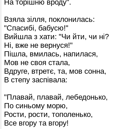
На торішню вроду".
Взяла зілля, поклонилась:
"Спасибі, бабусю!"
Вийшла з хати: "Чи йти, чи ні?
Ні, вже не вернуся!"
Пішла, вмилась, напилася,
Мов не своя стала,
Вдруге, втретє, та, мов сонна,
В степу заспівала:
"Плавай, плавай, лебедонько,
По синьому морю,
Рости, рости, тополенько,
Все вгору та вгору!