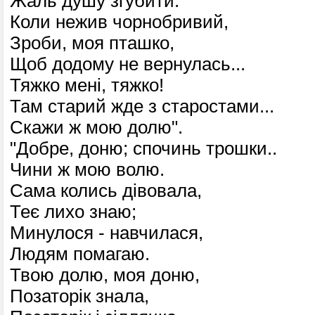
Жаль душу згубити.
Коли нежив чорнобривий,
Зроби, моя пташко,
Щоб додому не вернулась...
Тяжко мені, тяжко!
Там старий жде з старостами...
Скажи ж мою долю".
"Добре, доню; спочинь трошки..
Чини ж мою волю.
Сама колись дівовала,
Теє лихо знаю;
Минулося - навчилася,
Людям помагаю.
Твою долю, моя доню,
Позаторік знала,