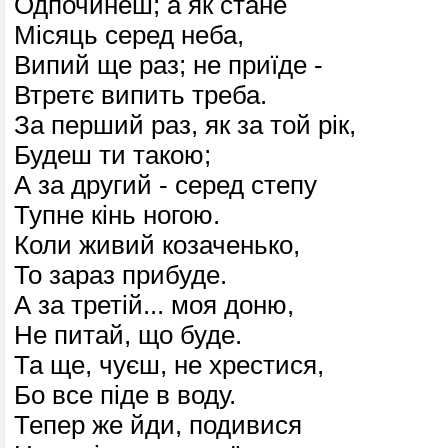
Одпочинеш; а як стане
Місяць серед неба,
Випий ще раз; не приїде -
Втретє випить треба.
За перший раз, як за той рік,
Будеш ти такою;
А за другий - серед степу
Тупне кінь ногою.
Коли живий козаченько,
То зараз прибуде.
А за третій... моя доню,
Не питай, що буде.
Та ще, чуєш, не хрестися,
Бо все піде в воду.
Тепер же йди, подивися