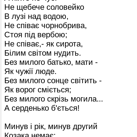
Не щебече соловейко
В лузі над водою,
Не співає чорнобрива,
Стоя під вербою;
Не співає,- як сирота,
Білим світом нудить.
Без милого батько, мати -
Як чужії люде.
Без милого сонце світить -
Як ворог сміється;
Без милого скрізь могила...
А серденько б'ється!
Минув і рік, минув другий
Козака немає;