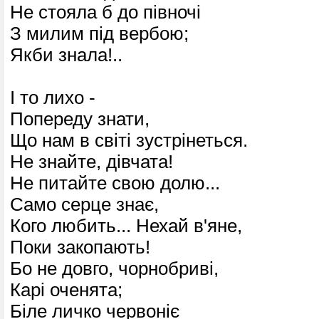
Не стояла б до півночі
З милим під вербою;
Якби знала!..
І то лихо -
Попереду знати,
Що нам в світі зустрінеться.
Не знайте, дівчата!
Не питайте свою долю...
Само серце знає,
Кого любить... Нехай в'яне,
Поки закопають!
Бо не довго, чорнобриві,
Карі оченята;
Біле личко червоніє