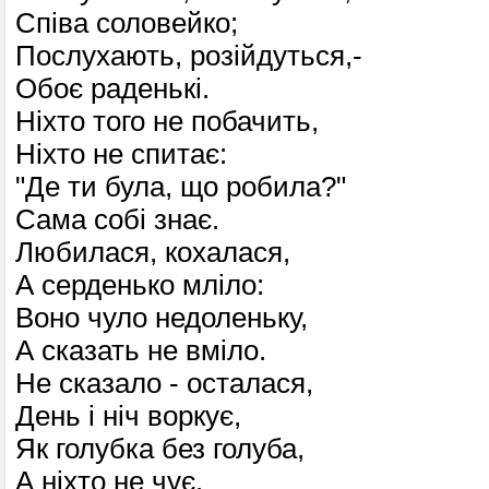
Співа соловейко;
Послухають, розійдуться,-
Обоє раденькі.
Ніхто того не побачить,
Ніхто не спитає:
"Де ти була, що робила?"
Сама собі знає.
Любилася, кохалася,
А серденько мліло:
Воно чуло недоленьку,
А сказать не вміло.
Не сказало - осталася,
День і ніч воркує,
Як голубка без голуба,
А ніхто не чує.