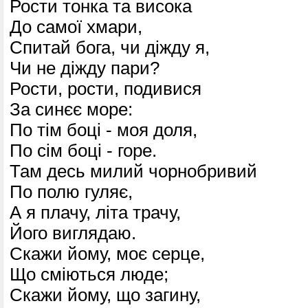
Рости тонка та висока
До самої хмари,
Спитай бога, чи діжду я,
Чи не діжду пари?
Рости, рости, подивися
За синєє море:
По тім боці - моя доля,
По сім боці - горе.
Там десь милий чорнобривий
По полю гуляє,
А я плачу, літа трачу,
Його виглядаю.
Скажи йому, моє серце,
Що сміються люде;
Скажи йому, що загину,