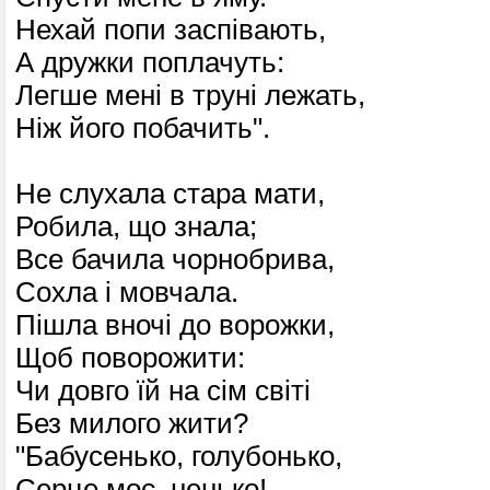
Нехай попи заспівають,
А дружки поплачуть:
Легше мені в труні лежать,
Ніж його побачить".
Не слухала стара мати,
Робила, що знала;
Все бачила чорнобрива,
Сохла і мовчала.
Пішла вночі до ворожки,
Щоб поворожити:
Чи довго їй на сім світі
Без милого жити?
"Бабусенько, голубонько,
Серце моє, ненько!