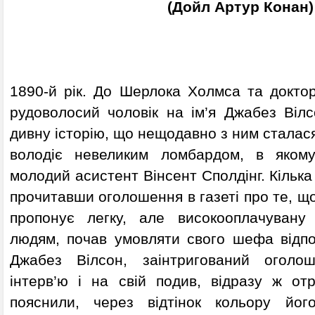
(Дойл Артур Конан)
1890-й рік. До Шерлока Холмса та докто
рудоволосий чоловік на ім’я Джабез Вілс
дивну історію, що нещодавно з ним сталася
володіє невеликим ломбардом, в яком
молодий асистент Вінсент Сполдінг. Кілька 
прочитавши оголошення в газеті про те, що
пропонує легку, але високооплачувану
людям, почав умовляти свого шефа відпо
Джабез Вілсон, заінтригований оголо
інтерв’ю і на свій подив, відразу ж от
пояснили, через відтінок кольору йог