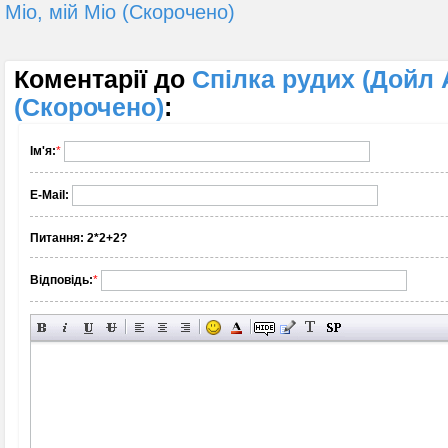
Міо, мій Міо (Скорочено)
Коментарії до
Спілка рудих (Дойл 
(Скорочено)
:
Ім'я:
*
E-Mail:
Питання:
2*2+2?
Відповідь:
*