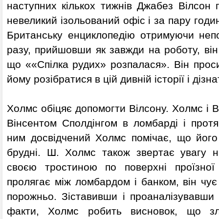
наступних кількох тижнів Джабез Вілсон 
невеликий ізольований офіс і за пару годи
Британську енциклопедію отримуючи неп
разу, прийшовши як завжди на роботу, ві
що ««Спілка рудих» розпалася». Він прос
йому розібратися в цій дивній історії і дізн
Холмс обіцяє допомогти Вілсону. Холмс і В
Вінсентом Сполдінгом в ломбарді і протя
ним досвідчений Холмс помічає, що його 
брудні. Ш. Холмс також звертає увагу 
своєю тростиною по поверхні проїзної 
пролягає між ломбардом і банком, він чує 
порожньо. Зіставивши і проаналізувавши ц
факти, Холмс робить висновок, що зл