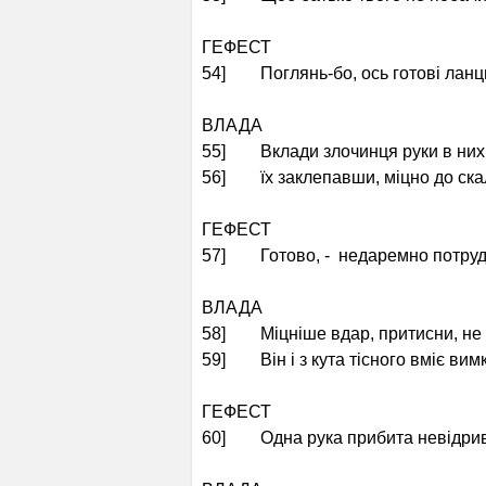
ГЕФЕСТ
54] Поглянь-бо, ось готові ланц
ВЛАДА
55] Вклади злочинця руки в них 
56] їх заклепавши, міцно до ска
ГЕФЕСТ
57] Готово, - недаремно потруд
ВЛАДА
58] Міцніше вдар, притисни, не 
59] Він і з кута тісного вміє вим
ГЕФЕСТ
60] Одна рука прибита невідри