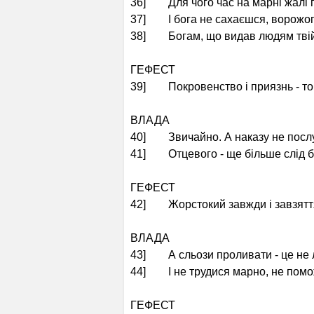
36] Для чого час на марні жалі 
37] І бога не сахаєшся, ворожо
38] Богам, що видав людям твій
ГЕФЕСТ
39] Покровенство і приязнь - то 
ВЛАДА
40] Звичайно. А наказу не посл
41] Отцевого - ще більше слід 
ГЕФЕСТ
42] Жорстокий завжди і завзяття
ВЛАДА
43] А сльози проливати - це не л
44] І не трудися марно, не помо
ГЕФЕСТ