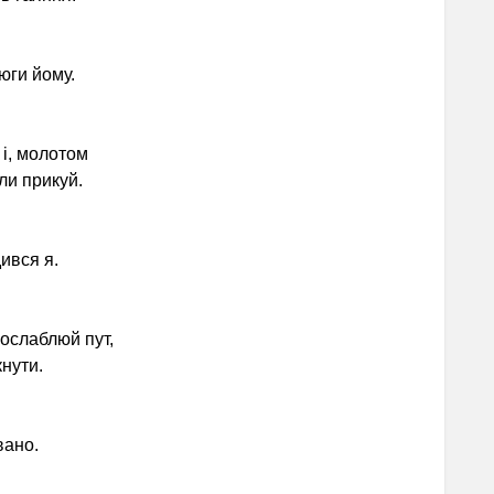
юги йому.
і, молотом
ли прикуй.
ився я.
ослаблюй пут,
кнути.
вано.