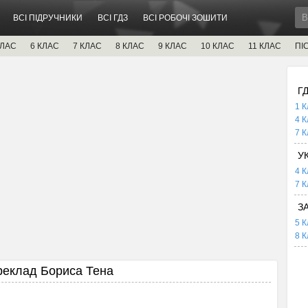
ВСІ ПІДРУЧНИКИ
ВСІ ГДЗ
ВСІ РОБОЧІ ЗОШИТИ
КЛАС
6 КЛАС
7 КЛАС
8 КЛАС
9 КЛАС
10 КЛАС
11 КЛАС
ПІ
Г
1 К
4 К
7 К
У
4 К
7 К
З
5 К
8 К
реклад Бориса Тена