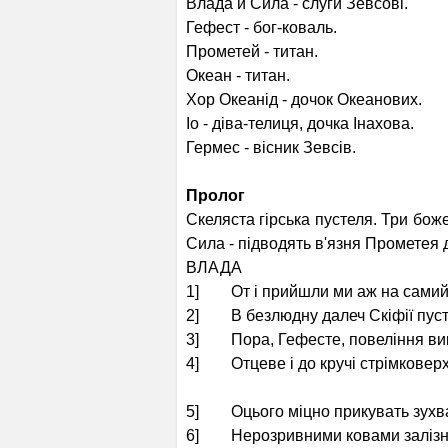
Влада й Сила - слуги Зевсові.
Гефест - бог-коваль.
Прометей - титан.
Океан - титан.
Хор Океанід - дочок Океанових.
Іо - діва-телиця, дочка Інахова.
Гермес - вісник Зевсів.
Пролог
Скеляста гірська пустеля. Три бож
Сила - підводять в'язня Прометея д
ВЛАДА
1] От і прийшли ми аж на самий 
2] В безлюдну далеч Скіфії пуст
3] Пора, Гефесте, повеління ви
4] Отцеве і до кручі стрімковерх
5] Оцього міцно прикувать зухв
6] Нерозривними ковами залізн