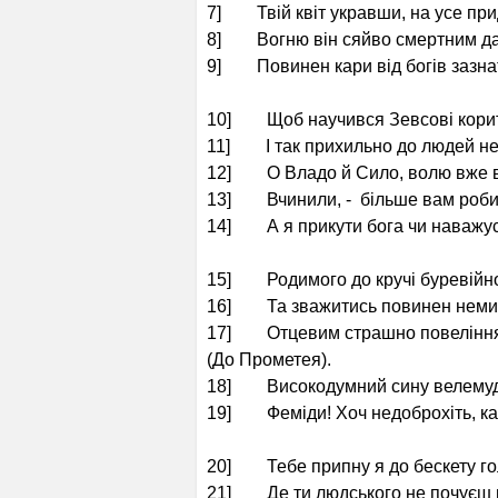
7] Твій квіт укравши, на усе при
8] Вогню він сяйво смертним дав,
9] Повинен кари від богів зазнат
10] Щоб научився Зевсові кори
11] І так прихильно до людей не
12] О Владо й Сило, волю вже 
13] Вчинили, - більше вам робит
14] А я прикути бога чи наважу
15] Родимого до кручі буревійн
16] Та зважитись повинен немин
17] Отцевим страшно повелінн
(До Прометея).
18] Високодумний сину велемуд
19] Феміди! Хоч недоброхіть, к
20] Тебе припну я до бескету го
21] Де ти людського не почуєш 