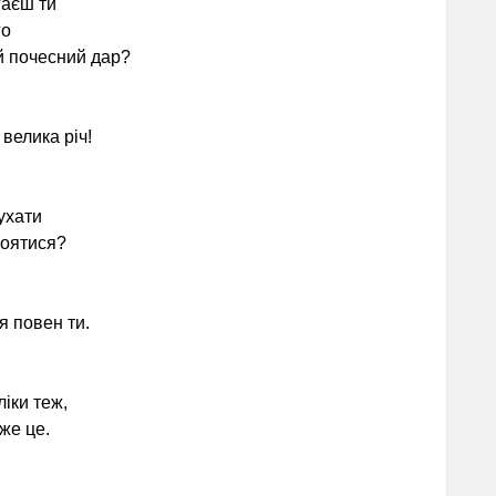
гаєш ти
го
 почесний дар?
велика річ!
ухати
боятися?
 повен ти.
іки теж,
же це.