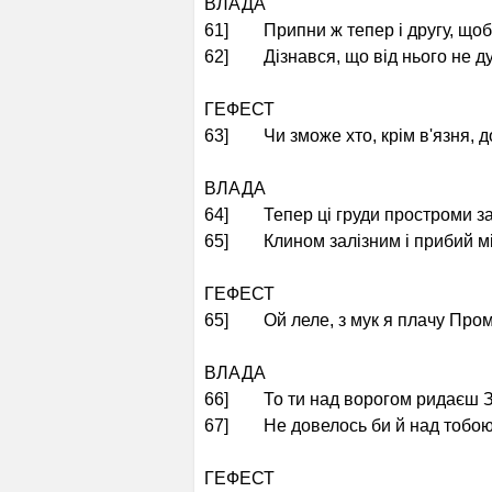
ВЛАДА
61] Припни ж тепер і другу, щоб
62] Дізнався, що від нього не д
ГЕФЕСТ
63] Чи зможе хто, крім в'язня, д
ВЛАДА
64] Тепер ці груди простроми з
65] Клином залізним і прибий мі
ГЕФЕСТ
65] Ой леле, з мук я плачу Пром
ВЛАДА
66] То ти над ворогом ридаєш 
67] Не довелось би й над тобою
ГЕФЕСТ