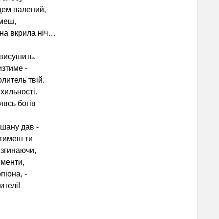
ем палений,
меш,
на вкрила ніч…
висушить,
изтиме -
итель твій.
хильності.
всь богів
шану дав -
тимеш ти
озгинаючи,
ементи,
іона, -
ителі!