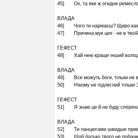
45] Ох, та яке ж огидне ремесло
ВЛАДА
46] Чого ти нарікаєш? Щиро каж
47] Причина мук цих - не в твоїй 
ГЕФЕСТ
48] Хай нею краще інший волод
ВЛАДА
49] Все можуть боги, тільки не 
50] Нікому не підлеглий тільки 
ГЕФЕСТ
51] Я знаю це й не буду спереча
ВЛАДА
52] Ти ланцюгами швидше прив'
53] Щоб батько твого не побачи