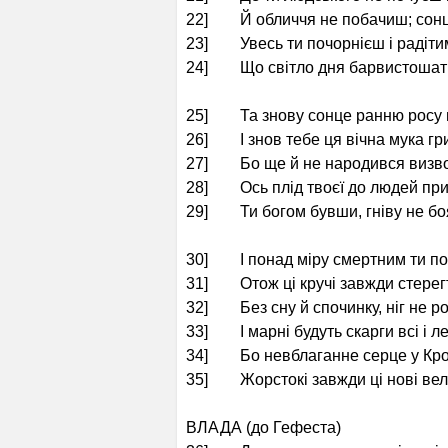
22] Й обличчя не побачиш; сонц
23] Увесь ти почорнієш і радіти
24] Що світло дня барвистошат
25] Та знову сонце ранню росу 
26] І знов тебе ця вічна мука гр
27] Бо ще й не народився визвол
28] Ось плід твоєї до людей при
29] Ти богом бувши, гніву не боя
30] І понад міру смертним ти по
31] Отож ці кручі завжди стерег
32] Без сну й спочинку, ніг не р
33] І марні будуть скарги всі і л
34] Бо невблаганне серце у Кроп
35] Жорстокі завжди ці нові вел
ВЛАДА (до Гефеста)