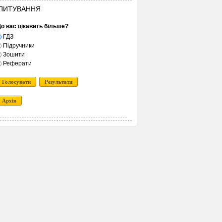
ПИТУВАННЯ
о вас цікавить більше?
ГДЗ
Підручники
Зошити
Реферати
Голосувати
Результати
Архів