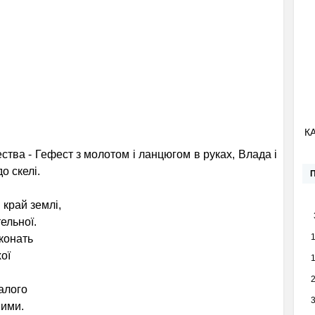
К
ества - Гефест з молотом і ланцюгом в руках, Влада і
о скелі.
край землі,
ельної.
конать
ої
алого
ими.