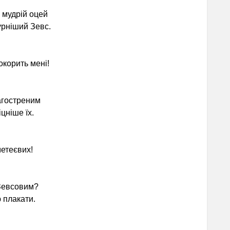
 мудрій оцей
урніший Зевс.
окорить мені!
агостреним
цніше їх.
етеєвих!
Зевсовим?
 плакати.