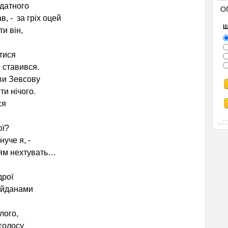
датного
О
 - за гріх оцей
Щ
и він,
тися
 ставився.
ви Зевсову
и нічого.
ся
ої?
уче я, -
ям нехтувать…
рої
айданами
лого,
голосу