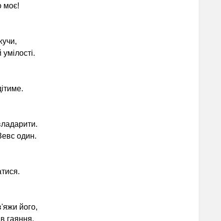
 моє!
учи,
умілості.
ітиме.
владарити.
Зевс один.
тися.
яжи його,
в гаяння.