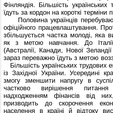
Фінляндія. Більшість українських 
їдуть за кордон на короткі терміни 
Половина українців перебувают
офіційного працевлаштування. Про
збільшується частка молоді, яка в
як з метою навчання. До Італії
(Австралії, Канади, Нової Зеланді
зараз переважно їдуть з метою возз'
Більшість українських трудових ем
із Західної України. Усередині кр
змогу зменшити напругу в суспіл
частково вирішення питання
надходженням фінансів від ни
призводить до скорочення екон
населення в країні й відтоку вис