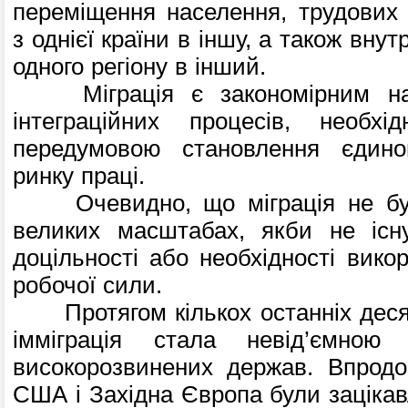
переміщення населення, трудових р
з однієї країни в іншу, а також вну
одного регіону в інший.
Міграція є закономірним нас
інтеграційних процесів, необхі
передумовою становлення єдино
ринку праці.
Очевидно, що міграція не бу
великих масштабах, якби не існу
доцільності або необхідності вико
робочої сили.
Протягом кількох останніх десят
імміграція стала невід’ємною
високорозвинених держав. Впродо
США і Західна Європа були зацікав