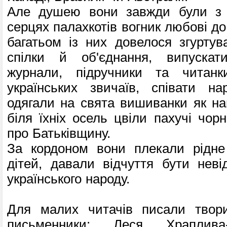
Але душею вони завжди були з У
серцях палахкотів вогник любові до 
багатьом із них довелося згуртув
спілки й об'єднання, випускати
журнали, підручники та читанк
українських звичаїв, співати на
одягали на свята вишиванки як нац
біля їхніх осель цвіли пахучі чор
про Батьківщину.
За кордоном вони плекали рідне
дітей, давали відчуття бути нев
українського народу.
Для малих читачів писали твор
письменники: Леся Храплива