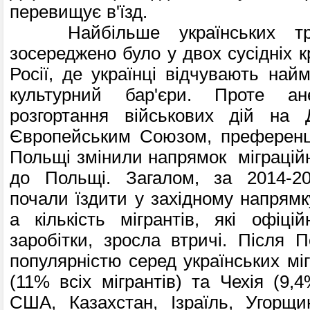
перевищує в'їзд.
Найбільше українських труд
зосереджено було у двох сусідніх к
Росії, де українці відчувають на
культурний бар'єри. Проте а
розгортання військових дій на Д
Європейським Союзом, преференці
Польщі змінили напрямок міграційн
до Польщі. Загалом, за 2014-20
почали їздити у західному напрямк
а кількість мігрантів, які офіц
заробітки, зросла втричі. Після П
популярністю серед українських мігр
(11% всіх мігрантів) та Чехія (9,4
США, Казахстан, Ізраїль, Угорщи