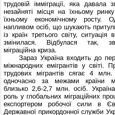
трудовій імміграції, яка давала 
незайняті місця на їхньому ринк
їхньому економічному росту. 
напливом осіб, що шукають притулк
із країн третього світу, ситуація
змінилася. Відбулася так, з
міграційна криза.
Зараз Україна входить до перш
міжнародних емігрантів у світі. П
трудових мігрантів сягає 4 млн.
одночасно за межами країни м
близько 2,6-2,7 млн. осіб. Україн
роль у глобальних міграційних про
експортером робочої сили в Єв
Державної прикордонної служби Укр