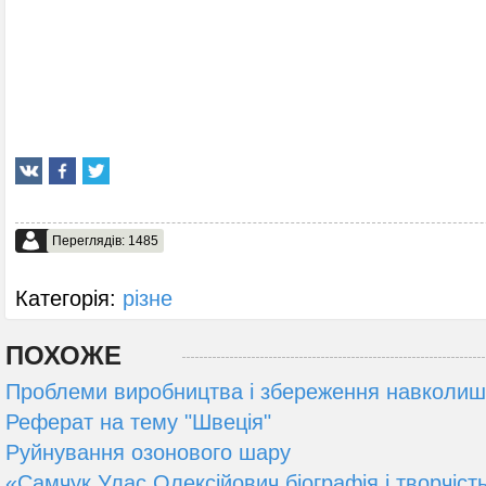
Переглядів: 1485
Категорія:
різне
ПОХОЖЕ
Проблеми виробництва і збереження навколи
Реферат на тему "Швеція"
Руйнування озонового шару
«Cамчук Улас Олексійович біографія і творчіст