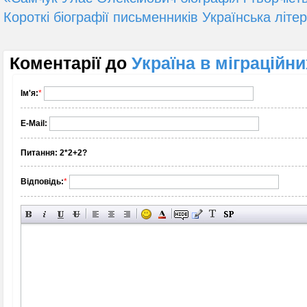
Короткі біографії письменників Українська літе
Коментарії до
Україна в міграційн
Ім'я:
*
E-Mail:
Питання:
2*2+2?
Відповідь:
*