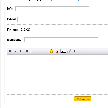
Ім'я:
*
E-Mail:
Питання:
2*2+2?
Відповідь:
*
Добавити