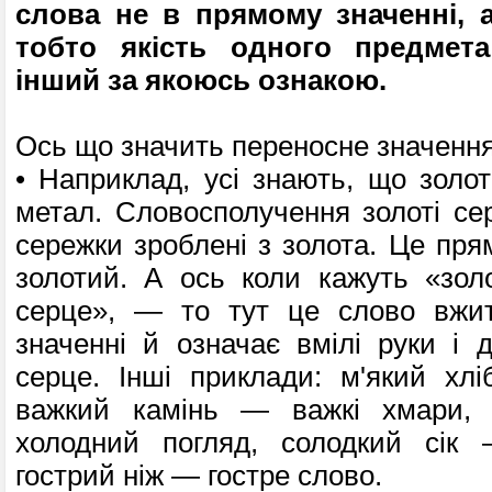
слова не в прямому значенні, 
тоб­то якість одного предмет
інший за якоюсь ознакою.
Ось що значить пере­носне значення 
• Наприклад, усі знають, що золо­
метал. Словосполучення золоті се
сережки зроблені з золота. Це пря
золотий. А ось коли кажуть «золо
серце», — то тут це слово вжи
значенні й означає вмілі руки і д
серце. Інші приклади: м'який хл
важкий камінь — важкі хмари,
холодний погляд, солодкий сік 
гострий ніж — гостре слово.