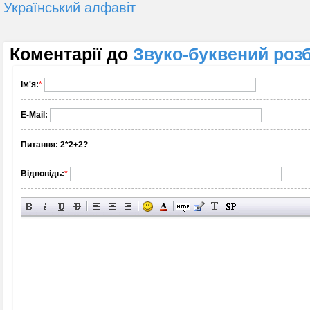
Український алфавіт
Коментарії до
Звуко-буквений розб
Ім'я:
*
E-Mail:
Питання:
2*2+2?
Відповідь:
*