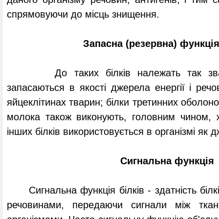
спрямовуючи до місць знищення.
Запасна (резервна) функція
До таких білків належать так звані 
запасаються в якості джерела енергії і речо
яйцеклітинах тварин; білки третинних оболоно
молока також виконують, головним чином, 
інших білків використовується в організмі як 
Сигнальна функція
Сигнальна функція білків - здатність білк
речовинами, передаючи сигнали між ткан