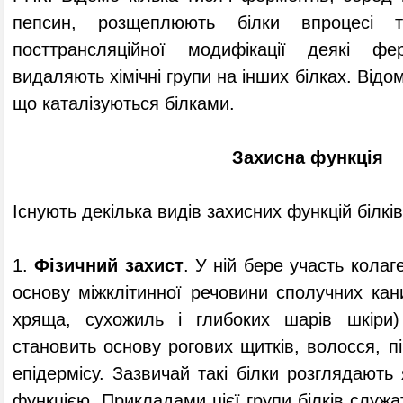
пепсин, розщеплюють білки впроцесі 
посттрансляційної модифікації деякі ф
видаляють хімічні групи на інших білках. Відо
що каталізуються білками.
Захисна функція
Існують декілька видів захисних функцій білків
1.
Фізичний захист
. У ній бере участь колаг
основу міжклітинної речовини сполучних кани
хряща, сухожиль і глибоких шарів шкіри)
становить основу рогових щитків, волосся, пір
епідермісу. Зазвичай такі білки розглядають 
функцією. Прикладами цієї групи білків служа