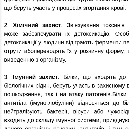
що беруть участь у процесах згортання крові.
2.
Хімічний захист
. Зв'язування токсинів
може забезпечувати їх детоксикацію. Осо
детоксикації у людини відіграють ферменти п
отрути абопереводять їх у розчинну форму,
виведенню з організму.
3.
Імунний захист
. Білки, що входять до 
біологічних рідин, беруть участь в захисному в
пошкодження, так і на атаку патогенів.Білки
антитіла (імуноглобуліни) відносяться до бі
нейтралізують бактерії, віруси або чужорід
входять до складу імунної системи, приєдную
даного організму речовин, антигенів, і тим 