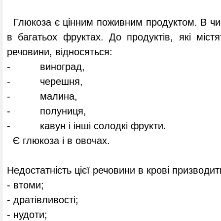
Глюкоза є цінним поживним продуктом. В чис
в багатьох фруктах. До продуктів, які містят
речовини, відносяться:
- виноград,
- черешня,
- малина,
- полуниця,
- кавун і інші солодкі фрукти.
Є глюкоза і в овочах.
Недостатність цієї речовини в крові призводит
- втоми;
- дратівливості;
- нудоти;