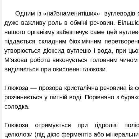
Одним із «найзнаменитіших» вуглеводів є г
дуже важливу роль в обміні речовин. Більшіс
нашого організму забезпечує саме цей вуглев
піддається складним біохімічним перетворен
утворюється діоксид вуглецю і вода, при цьо
М'язова робота виконується головним чином з
виділяється при окисленні глюкози.
Глюкоза — прозора кристалічна речовина із 
розчиняється у питній воді. Порівняно з бур
солодка.
Глюкоза отримується при гідролізі полі
целюлози (під дією ферментів або мінеральни