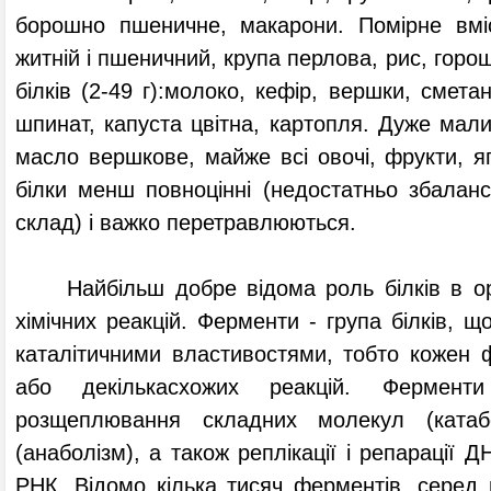
борошно пшеничне, макарони. Помірне вміст
житній і пшеничний, крупа перлова, рис, горо
білків (2-49 г):молоко, кефір, вершки, смет
шпинат, капуста цвітна, картопля. Дуже малий
масло вершкове, майже всі овочі, фрукти, яг
білки менш повноцінні (недостатньо збалан
склад) і важко перетравлюються.
Найбільш добре відома роль білків в орган
хімічних реакцій. Ферменти - група білків, 
каталітичними властивостями, тобто кожен 
або декількасхожих реакцій. Ферменти 
розщеплювання складних молекул (катаб
(анаболізм), а також реплікації і репарації 
РНК. Відомо кілька тисяч ферментів, серед н