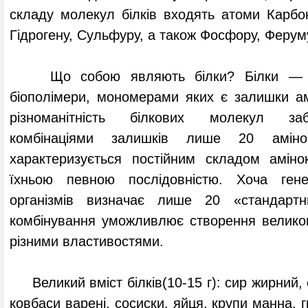
складу молекул білків входять атоми Карбону
Гідрогену, Сульфуру, а також Фосфору, Феруму
Що собою являють білки? Білки — це
біополімери, мономерами яких є залишки ам
різноманітність білкових молекул заб
комбінаціями залишків лише 20 аміно
характеризується постійним складом аміно
їхньою певною послідовністю. Хоча гене
організмів визначає лише 20 «стандартни
комбінування уможливлює створення великого 
різними властивостями.
Великий вміст білків(10-15 г): сир жирний, 
ковбаси варені, сосиски, яйця, крупи манна, 