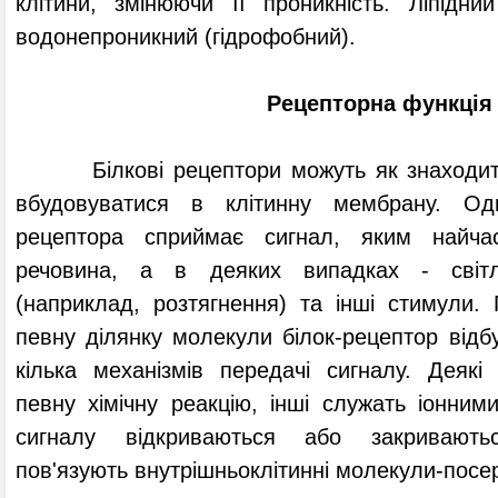
клітини, змінюючи її проникність. Ліпідн
водонепроникний (гідрофобний).
Рецепторна функція
Білкові рецептори можуть як знаходитися
вбудовуватися в клітинну мембрану. Од
рецептора сприймає сигнал, яким найчас
речовина, а в деяких випадках - світл
(наприклад, розтягнення) та інші стимули.
певну ділянку молекули білок-рецептор відбу
кілька механізмів передачі сигналу. Деякі
певну хімічну реакцію, інші служать іонними
сигналу відкриваються або закриваютьс
пов'язують внутрішньоклітинні молекули-посе