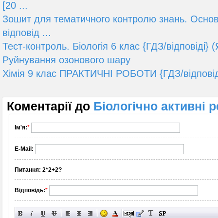
[20 ...
Зошит для тематичного контролю знань. Основи
відповід ...
Тест-контроль. Біологія 6 клас {ГДЗ/відповіді} 
Руйнування озонового шару
Хімія 9 клас ПРАКТИЧНІ РОБОТИ {ГДЗ/відповіді
Коментарії до
Біологічно активні 
Ім'я:
*
E-Mail:
Питання:
2*2+2?
Відповідь:
*