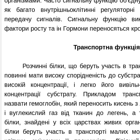
організмами. Часто сигнальну функцію об'єдну
як багато внутрішньоклітинні регуляторні
передачу сигналів. Сигнальну функцію вик
фактори росту та ін Гормони переносяться кро
Транспортна функці
Розчинні білки, що беруть участь в тран
повинні мати високу спорідненість до субстра
високій концентрації, і легко його вивіль
концентрації субстрату. Прикладом транс
назвати гемоглобін, який переносить кисень з
і вуглекислий газ від тканин до легень, а 
білки, знайдені у всіх царствах живих орган
білки беруть участь в транспорті малих м