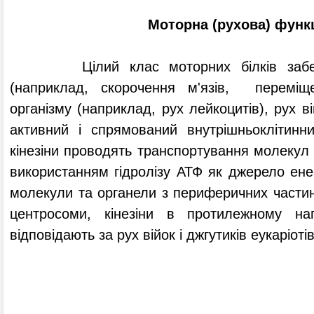
Моторна (рухова) функ
Цілий клас моторних білків забезпе
(наприклад, скорочення м'язів, переміще
організму (наприклад, рух лейкоцитів), рух ві
активний і спрямований внутрішньоклітинни
кінезіни проводять транспортування молекул 
використанням гідролізу АТФ як джерело енер
молекули та органели з периферичних частин
центросоми, кінезіни в протилежному нап
відповідають за рух війок і джгутиків еукаріотів