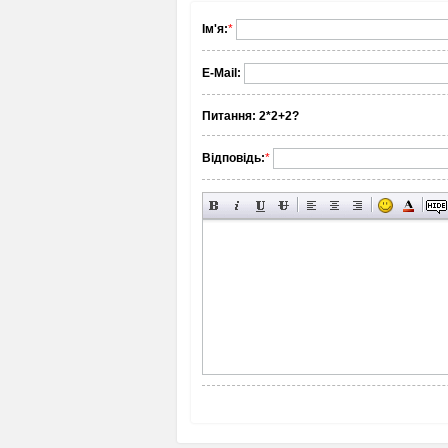
Ім'я:
*
E-Mail:
Питання:
2*2+2?
Відповідь:
*