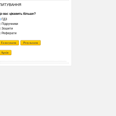
ПИТУВАННЯ
о вас цікавить більше?
ГДЗ
Підручники
Зошити
Реферати
Голосувати
Результати
Архів