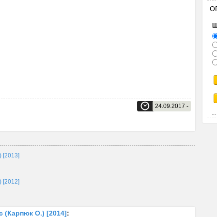
О
Щ
24.09.2017 -
) [2013]
) [2012]
 (Карпюк О.) [2014]
: