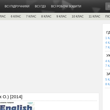
ВСІ ПІДРУЧНИКИ
ВСІ ГДЗ
ВСІ РОБОЧІ ЗОШИТИ
КЛАС
6 КЛАС
7 КЛАС
8 КЛАС
9 КЛАС
10 КЛАС
11 КЛАС
ПІ
Г
1 К
4 К
7 К
У
4 К
7 К
З
5 К
8 К
 О.) [2014]