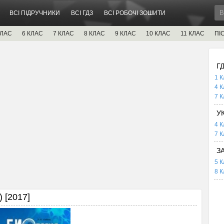
ВСІ ПІДРУЧНИКИ
ВСІ ГДЗ
ВСІ РОБОЧІ ЗОШИТИ
КЛАС
6 КЛАС
7 КЛАС
8 КЛАС
9 КЛАС
10 КЛАС
11 КЛАС
ПІ
Г
1 К
4 К
7 К
У
4 К
7 К
З
5 К
8 К
 [2017]