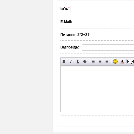
Ім'я:
*
E-Mail:
Питання:
2*2+2?
Відповідь:
*