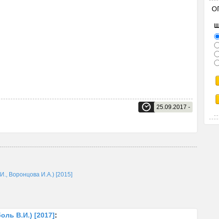
О
Щ
25.09.2017 -
И., Воронцова И.А.) [2015]
оль В.И.) [2017]
: