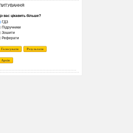
ПИТУВАННЯ
о вас цікавить більше?
ГДЗ
Підручники
Зошити
Реферати
Голосувати
Результати
Архів