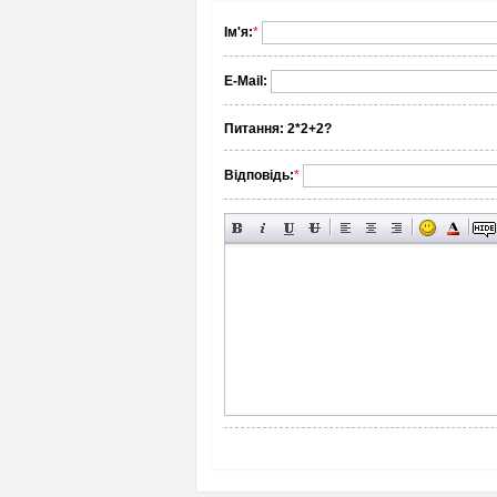
Ім'я:
*
E-Mail:
Питання:
2*2+2?
Відповідь:
*