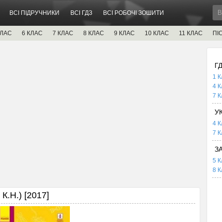
ВСІ ПІДРУЧНИКИ
ВСІ ГДЗ
ВСІ РОБОЧІ ЗОШИТИ
КЛАС
6 КЛАС
7 КЛАС
8 КЛАС
9 КЛАС
10 КЛАС
11 КЛАС
ПІ
Г
1 К
4 К
7 К
У
4 К
7 К
З
5 К
8 К
К.Н.) [2017]