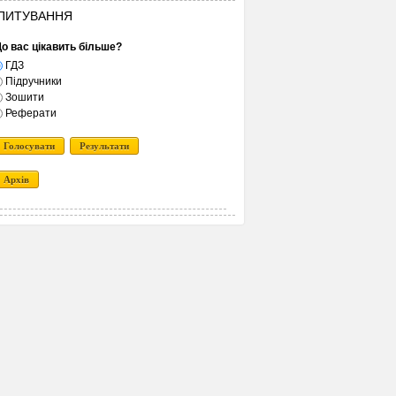
ПИТУВАННЯ
о вас цікавить більше?
ГДЗ
Підручники
Зошити
Реферати
Голосувати
Результати
Архів