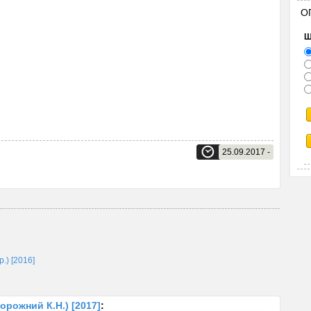
О
Щ
25.09.2017 -
.) [2016]
орожний К.Н.) [2017]
: