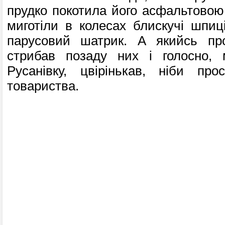
прудко покотила його асфальтовою
миготіли в колесах блискучі шпиці
парусовий шатрик. А якийсь пр
стрибав позаду них і голосно,
Русанівку, цвірінькав, ніби про
товариства.