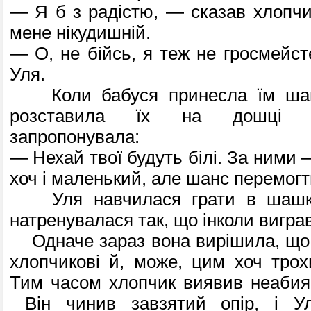
— Я б з радістю, — сказав хлопчи
мене нікудишній.
— О, не бійсь, я теж не гросмейст
Уля.
Коли бабуся принесла їм шаш
розставила їх на дошці 
запропонувала:
— Нехай твої будуть білі. За ними 
хоч і маленький, але шанс перемогт
Уля навчилася грати в шашки
натренувалася так, що інколи виграв
Одначе зараз вона вирішила, що 
хлопчикові й, може, цим хоч трох
Тим часом хлопчик виявив неабияк
Він чинив завзятий опір, і Ул