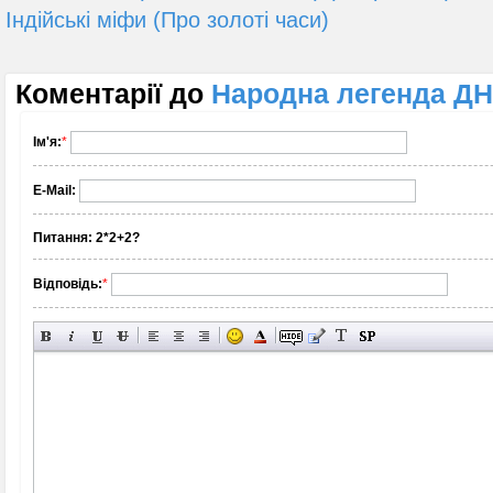
Індійські міфи (Про золоті часи)
Коментарії до
Народна легенда Д
Ім'я:
*
E-Mail:
Питання:
2*2+2?
Відповідь:
*