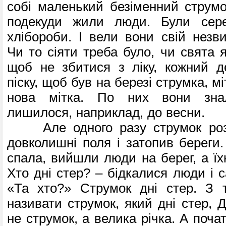
собі маленький безіменний струмо
подекуди жили люди. Були сере
хлібороби. I вели вони свій незв
Чи то сіяти треба було, чи свята я
щоб не збитися з ліку, кожний д
піску, щоб був на березі струмка, м
нова мітка. По них вони знал
лишилося, наприклад, до весни.
Але одного разу струмок роз
довколишні поля і затопив береги.
спала, вийшли люди на берег, а їх
Хто дні стер? – бідкалися люди і с
«Та хто?» Струмок дні стер. З т
називати струмок, який дні стер, 
не струмок, а велика річка. А поча