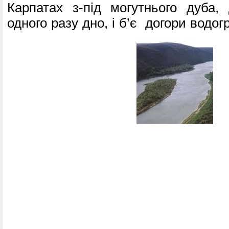
Карпатах з-під могутнього дуба,
одного разу дно, і б’є догори водог