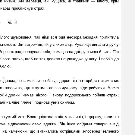
й низькі. Ані деревця, ані кущика, ні травинки — нічого, крім
х нараз проблиснув страх.
: — Біле!
ілого шумовиння, так ніби вся оця неозора безодня пригнітила
покоєм. Він затремтів, як у лихоманці. Рушниця випала з рук у
боров страх, опанував себе, намацав на дні рушницю й витяг її з
івого плеча, щоб не так давило на ущкоджену ногу, і побрів до
 болю.
відчаєм, незважаючи на біль, здерся він на горб, за яким зник
го товариша, що шкутильгав, по-чудному підстрибуючи. Але з
кій долині немає нікого. I знову подорожнього пойняв страх;
лі на ліве плече і подибав униз схилом.
 густий мох. Вона цвіркала з-під мокасинів, і щоразу, коли він
оче відпускаючи свою здобич. Він ішов слідами товариша від
и на каменюки, що витикались острівцями з-посеред зеленого