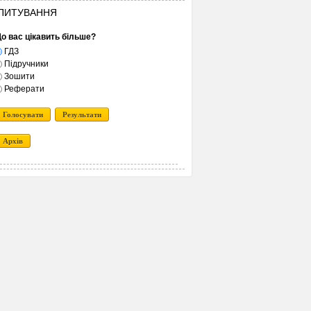
ПИТУВАННЯ
о вас цікавить більше?
ГДЗ
Підручники
Зошити
Реферати
Голосувати
Результати
Архів