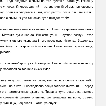
ичі. Тоді розділив сірники на три пучечки, загорнув кожен у
к у порожній кисет, другий — за внутрішній обідок приношеного
ку. Коли він упорався з цим, його раптом посів ляк; він витяг і
вав сірники. Їх усе так само було шістдесят сім.
касини перетворились на лахміття. Пошиті з укривала шкарпетки
и. Кісточка дуже боліла. Він оглянув її — суглоб розпух і став
мужку з одного укривала і туго перев'язав кісточку. Віддер ще
име йому за шкарпетки й мокасини. Потім випив гарячої води,
кривала.
іло, але незабаром уже й зазоріло. Сонце зійшло на північному
це ховалося за товщею сизих хмар.
асину нерухомо лежав на спині, втупившись очима в сіре небо.
аючись на лікоть, і несподівано почув голосне пирхання — перед
го з настороженою цікавістю. Тварина була всього за якихось
вся соковитий шматок оленини, що шкварчав на вогні, смачно
у рушницю, націлився і натиснув спуск.