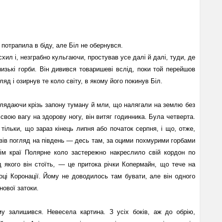
потрапила в біду, але Біл не обернувся.
хил і, незграбно кульгаючи, простував усе далі й далі, туди, де
зькі горби. Він дивився товаришеві вслід, поки той перейшов
гляд і озирнув те коло світу, в якому його покинув Біл.
глядаючи крізь запону туману й мли, що налягали на землю без
свою вагу на здорову ногу, він витяг годинника. Була четверта.
 тільки, що зараз кінець липня або початок серпня, і що, отже,
ревів погляд на південь — десь там, за оцими похмурими горбами
ім краї Полярне коло застережно накреслило свій кордон по
ед якого він стоїть, — це притока річки Копермайн, що тече на
тоці Коронації. Йому не доводилось там бувати, але він одного
нової затоки.
му залишився. Невесела картина. З усіх боків, аж до обрію,