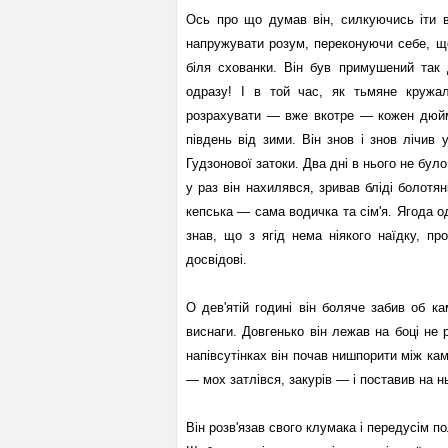
Ось про що думав він, силкуючись іти 
напружувати розум, переконуючи себе, щ
біля схованки. Він був примушений так
одразу! I в той час, як тьмяне кружал
розрахувати — вже вкотре — кожен дюйм 
південь від зими. Він знов і знов лічив 
Гудзонової затоки. Два дні в нього не було 
у раз він нахилявся, зривав бліді болотян
кепська — сама водичка та сім'я. Ягода од
знав, що з ягід нема ніякого наїдку, п
досвідові.
О дев'ятій годині він боляче забив об к
виснаги. Довгенько він лежав на боці не 
напівсутінках він почав нишпорити між ка
— мох затлівся, закурів — і поставив на 
Він розв'язав свого клумака і передусім по