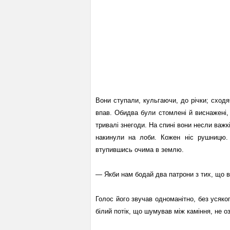
Вони ступали, кульгаючи, до річки; сход
впав. Обидва були стомлені й виснажені,
тривалі знегоди. На спині вони несли важкі
накинули на лоби. Кожен ніс рушницю.
втупившись очима в землю.
— Якби нам бодай два патрони з тих, що в
Голос його звучав одноманітно, без усяко
білий потік, що шумував між каміння, не о