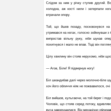
Слідом за ним у річку ступив другий. В
холодна, аж кості нили і затерпали но
втрачали опору.
Той, що йшов позаду, посковзнувся на
утримався на ногах, голосно зойкнувши з 
випростав вільну руку, ніби шукав опе
похитнувся і мало не впав. Тоді він погля
Цілу хвилину він стояв нерухомо, ніби що
— Агов, Біле! Я підвернув ногу!
Біл шкандибав далі через молочно-біле шум
хоч його обличчя ніяк не пожвавилося, очі
Біл вийшов, кульгаючи, на той берег і под
Чоловік, що стояв серед потоку, вдивлявся
вуса заворушилися. Він механічно облизав