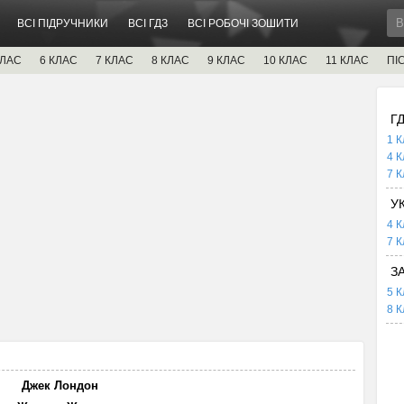
ВСІ ПІДРУЧНИКИ
ВСІ ГДЗ
ВСІ РОБОЧІ ЗОШИТИ
КЛАС
6 КЛАС
7 КЛАС
8 КЛАС
9 КЛАС
10 КЛАС
11 КЛАС
ПІ
Г
1 К
4 К
7 К
У
4 К
7 К
З
5 К
8 К
Джек Лондон