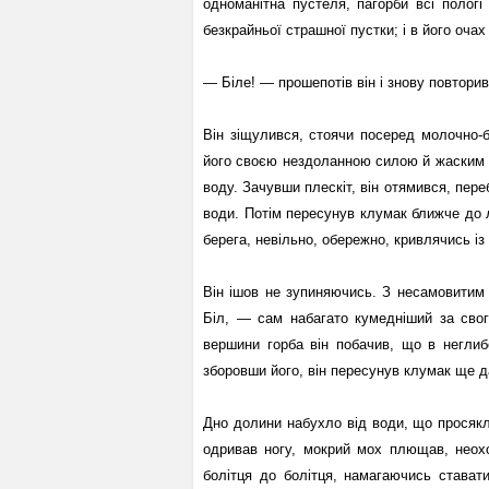
одноманітна пустеля, пагорби всі пологі 
безкрайньої страшної пустки; і в його оча
— Біле! — прошепотів він і знову повторив
Він зіщулився, стоячи посеред молочно-б
його своєю нездоланною силою й жаским с
воду. Зачувши плескіт, він отямився, пере
води. Потім пересунув клумак ближче до л
берега, невільно, обережно, кривлячись із
Він ішов не зупиняючись. З несамовитим 
Біл, — сам набагато кумедніший за сво
вершини горба він побачив, що в неглибо
зборовши його, він пересунув клумак ще да
Дно долини набухло від води, що просякла
одривав ногу, мокрий мох плющав, неох
болітця до болітця, намагаючись стават