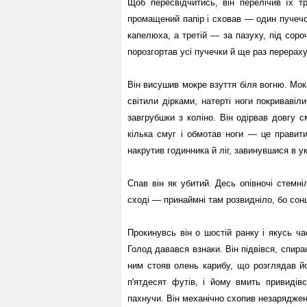
Щоб пересвідчитись, він перелічив їх тр
промащений папір і сховав — один пучечо
капелюха, а третій — за пазуху, під сороч
порозгортав усі пучечки й ще раз перераху
Він висушив мокре взуття біля вогню. Мо
світили дірками, натерті ноги покривавіл
завгрубшки з коліно. Він одірвав довгу с
кілька смуг і обмотав ноги — це правит
накрутив годинника й ліг, завинувшися в у
Спав він як убитий. Десь опівночі стемн
сході — принаймні там розвидніло, бо сон
Прокинувсь він о шостій ранку і якусь ч
Голод давався взнаки. Він підвівся, спир
ним стояв олень карибу, що розглядав йо
п'ятдесят футів, і йому вмить привиді
пахнучи. Він механічно схопив незаряджен