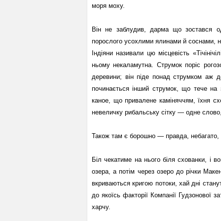
моря моху.
Він не заблудив, дарма що зостався од
порослого усохлими ялинами й соснами, 
Індіяни називали цю місцевість «Тічінічі
ньому некаламутна. Струмок поріс рого
деревини; він піде понад струмком аж д
починається інший струмок, що тече на з
каное, що привалене каміняччям, їхня схо
невеличку рибальську сітку — одне слово,
Також там є борошно — правда, небагато, 
Біл чекатиме на нього біля схованки, і 
озера, а потім через озеро до річки Маке
вкриваються кригою потоки, хай дні стану
до якоїсь факторії Компанії Гудзонової за
харчу.