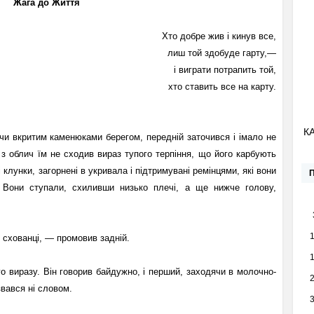
Жага до Життя
Хто добре жив і кинув все,
лиш той здобуде гарту,—
і виграти потрапить той,
хто ставить все на карту.
К
ячи вкритим каменюками берегом, передній заточився і імало не
 з облич їм не сходив вираз тупого терпіння, що його карбують
 клунки, загорнені в укривала і підтримувані ремінцями, які вони
 Вони ступали, схиливши низько плечі, а ще нижче голову,
 схованці, — промовив задній.
го виразу. Він говорив байдужно, і перший, заходячи в молочно-
звався ні словом.