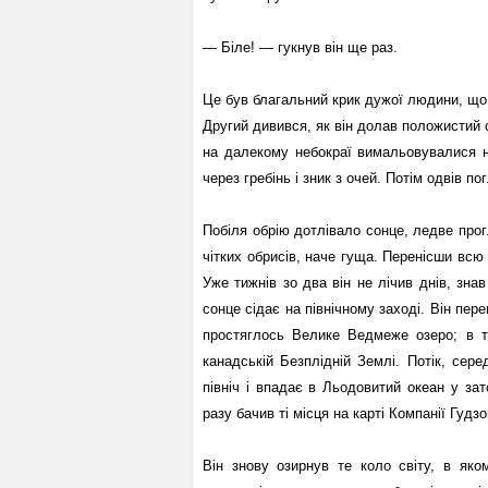
— Біле! — гукнув він ще раз.
Це був благальний крик дужої людини, що 
Другий дивився, як він долав положистий с
на далекому небокраї вимальовувалися ни
через гребінь і зник з очей. Потім одвів по
Побіля обрію дотлівало сонце, ледве про
чітких обрисів, наче гуща. Перенісши всю 
Уже тижнів зо два він не лічив днів, знав
сонце сідає на північному заході. Він пе
простяглось Велике Ведмеже озеро; в т
канадській Безплідній Землі. Потік, сер
північ і впадає в Льодовитий океан у за
разу бачив ті місця на карті Компанії Гудзо
Він знову озирнув те коло світу, в яко