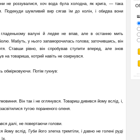
они не роззувалися, хоч вода була холодна, як крига, — така
О
ги. Подекуди шумливий вир сягав їм до колін, і обидва вони
Щ
 гладенькому валуні й ледве не впав, але в останню мить
болю. Мабуть, у нього запаморочилась голова; заточившись, він
ртя. Ставши рівно, він спробував ступити вперед, але знов
нув на товариша, котрий навіть не озирнувся.
сь обмірковуючи. Потім гукнув:
овиння. Він так і не оглянувся. Товариш дивився йому вслід, і,
 засвітилися тугою пораненого оленя.
ався далі, не повертаючи голови.
 йому вслід. Губи його злегка тремтіли, і давно не голені руді
 їх.