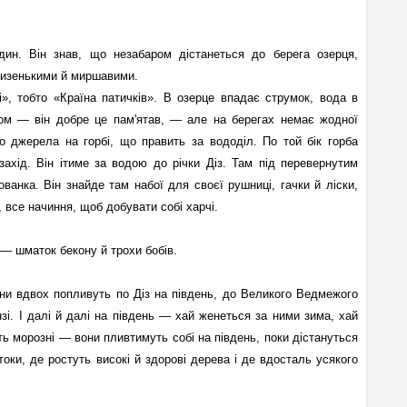
ин. Він знав, що незабаром дістанеться до берега озерця,
низенькими й миршавими.
лі», тобто «Країна патичків». В озерце впадає струмок, вода в
зом — він добре це пам'ятав, — але на берегах немає жодної
о джерела на горбі, що править за вододіл. По той бік горба
ахід. Він ітиме за водою до річки Діз. Там під перевернутим
ванка. Він знайде там набої для своєї рушниці, гачки й ліски,
 все начиння, щоб добувати собі харчі.
— шматок бекону й трохи бобів.
вони вдвох попливуть по Діз на південь, до Великого Ведмежого
нзі. I далі й далі на південь — хай женеться за ними зима, хай
ть морозні — вони пливтимуть собі на південь, поки дістануться
токи, де ростуть високі й здорові дерева і де вдосталь усякого