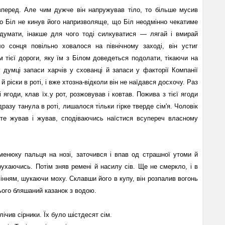
вперед. Але чим дужче він напружував тіло, то більше мусив
о Біл не кинув його напризволяще, що Біл неодмінно чекатиме
 думати, інакше для чого тоді силкуватися — лягай і вмирай
о сонця повільно ховалося на північному заході, він устиг
тієї дороги, яку їм з Білом доведеться подолати, тікаючи на
у думці запаси харчів у схованці й запаси у факторії Компанії
й ріски в роті, і вже хтозна-відколи він не наїдався досхочу. Раз
і ягоди, клав їх.у рот, розжовував і ковтав. Пожива з тієї ягоди
разу танула в роті, лишалося тільки гірке тверде сім'я. Чоловік
роте жував і жував, сподіваючись наїстися всупереч власному
аменюку пальця на нозі, заточився і впав од страшної утоми й
рухаючись. Потім зняв ремені й насилу сів. Ще не смеркло, і в
мінням, шукаючи моху. Склавши його в купу, він розпалив вогонь
нього бляшаний казанок з водою.
лічив сірники. Їх було шістдесят сім.