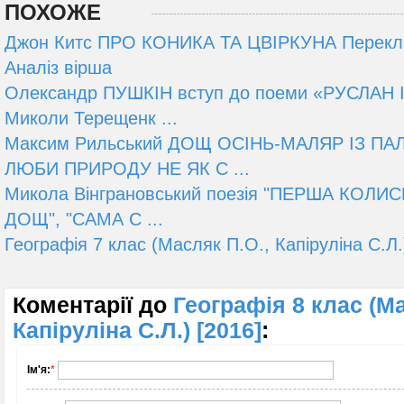
ПОХОЖЕ
Джон Китс ПРО КОНИКА ТА ЦВІРКУНА Перекл
Аналіз вірша
Олександр ПУШКІН вступ до поеми «РУСЛАН
Миколи Терещенк ...
Максим Рильський ДОЩ ОСІНЬ-МАЛЯР ІЗ П
ЛЮБИ ПРИРОДУ НЕ ЯК С ...
Микола Вінграновський поезія "ПЕРША КОЛИ
ДОЩ", "САМА С ...
Географія 7 клас (Масляк П.О., Капіруліна С.Л.
Коментарії до
Географія 8 клас (Ма
Капіруліна С.Л.) [2016]
:
Ім'я:
*