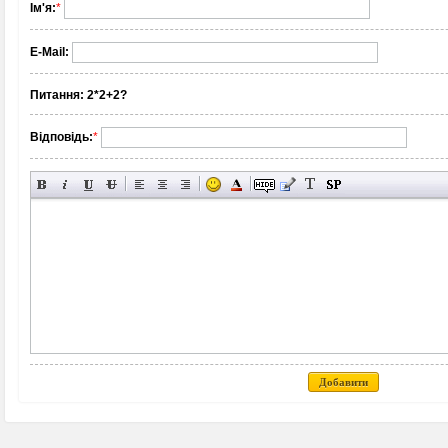
Ім'я:
*
E-Mail:
Питання:
2*2+2?
Відповідь:
*
Добавити