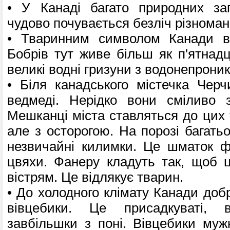
• У Канаді багато природ­них за
чудово почувається безліч різноман
• Тваринним символом Канади вв
Бобрів тут живе більш як п'ятнадц
великі водні гризуни з водонепрони
• Біля канадського містечка Черч
ведмеді. Нерідко вони сміливо з
Мешканці міста ставляться до цих 
але з осторогою. На порозі багать
незвичайні килимки. Це шматок ф
цвяхи. Фанеру кладуть так, щоб 
вістрям. Це відлякує тварин.
• До холодного клімату Канади доб
вівцебики. Це присадкуваті, в
завбільшки з поні. Вівцебики му