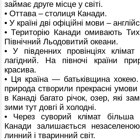
займає друге місце у світі.
• Оттава – столиця Канади.
• У країні дві офіційні мови – англій
• Тери­торію Канади омивають Тих
Північний Льодовитий океани.
• У пів­денних провінціях клімат
лагідний. На півночі країни при
красива.
• Ця країна — батьківщина хокею. 
природа створили прекрасні умови 
в Канаді багато річок, озер, які за
зими тут довгі й холодні.
• Через суворий клімат більша ч
Канади залишається незаселеною
линний і тваринний світ.