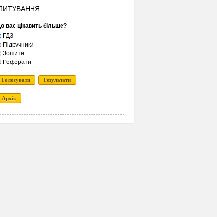
ПИТУВАННЯ
о вас цікавить більше?
ГДЗ
Підручники
Зошити
Реферати
Голосувати
Результати
Архів