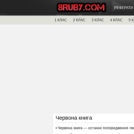
РЕФЕРАТИ
1 КЛАС
2 КЛАС
3 КЛАС
4 КЛАС
5 
Червона книга
• Червона книга — останнє попередження люд