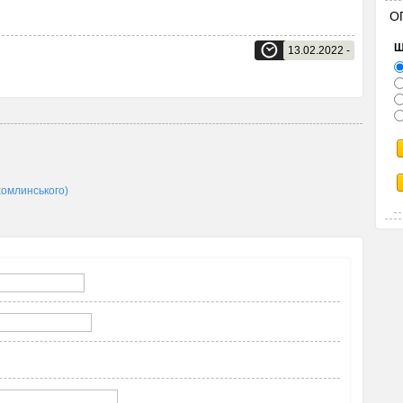
О
Щ
13.02.2022 -
омлинського)