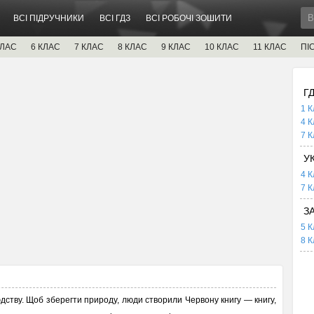
ВСІ ПІДРУЧНИКИ
ВСІ ГДЗ
ВСІ РОБОЧІ ЗОШИТИ
КЛАС
6 КЛАС
7 КЛАС
8 КЛАС
9 КЛАС
10 КЛАС
11 КЛАС
ПІ
Г
1 К
4 К
7 К
У
4 К
7 К
З
5 К
8 К
ству. Щоб зберегти природу, люди створили Червону кни­гу — книгу,