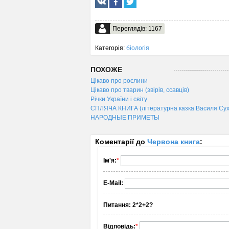
Переглядів: 1167
Категорія:
біологія
ПОХОЖЕ
Цікаво про рослини
Цікаво про тварин (звірів, ссавців)
Річки України і світу
СПЛЯЧА КНИГА (літературна казка Василя Сух
НАРОДНЫЕ ПРИМЕТЫ
Коментарії до
Червона книга
:
Ім'я:
*
E-Mail:
Питання:
2*2+2?
Відповідь:
*