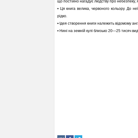
що постійно нагадує людству про небезпе­ку,
• Ця книга велика, червоного кольору. До не
рідко.
• Ідея створення книги належить відомому анг
• Нині на земній кулі близько 20—25 тисяч вид