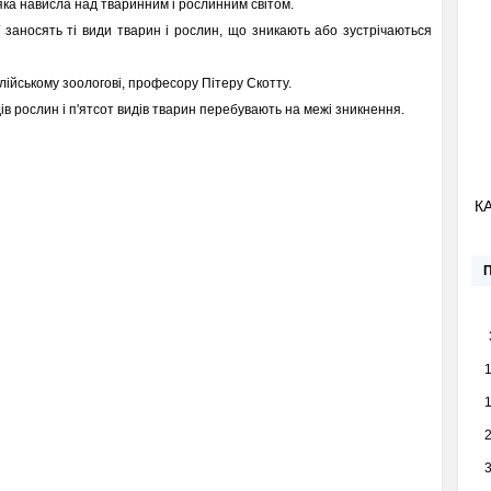
 яка нависла над тваринним і рослинним світом.
ї заносять ті види тварин і рослин, що зникають або зу­стрічаються
лій­ському зоологові, професору Пітеру Скотту.
ів рос­лин і п'ятсот видів тварин перебувають на межі зник­нення.
К