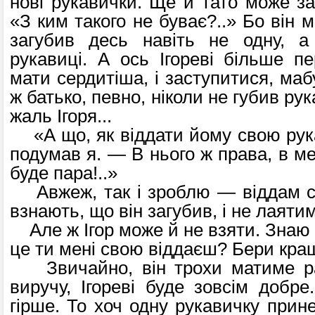
нові рукавички. Ще й тато може за
«З ким такого не буває?..» Бо він 
загубив десь навіть не одну, а 
рукавиці. А ось Ігореві більше пе
мати сердитіша, і заступитися, маб
ж батько, певно, ніколи не губив ру
жаль Ігоря...
«А що, як віддати йому свою рук
подумав я. — В нього ж права, в ме
буде пара!..»
Авжеж, так і зроблю — віддам св
взнають, що він загубив, і не лаяти
Але ж Ігор може й не взяти. Знаю 
це ти мені свою віддаєш? Бери кра
Звичайно, він трохи матиме ра
виручу, Ігореві буде зовсім добр
гірше. То хоч одну рукавичку прин