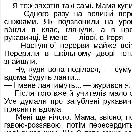
Я теж захотів такі самі. Мама купи
Одного разу на великій пере
сніжками. Як подзвонили на урок
вбігли в клас, глянули, а в н
рукавичці. В мене — лівої, в Ігоря —
Наступної перерви майже всім
Перерили в шкільному дворі геть
знайшли.
— Ну, куди вона поділася, — суму
вдома будуть лаяти...
— І мене лаятимуть... — журився я.
Після того вже й учителів мало с
Усе думали про загублені рукавичк
пояснити вдома.
Мені ще нічого. Мама, звісно, пог
гавою-роззявою, потім пересердить