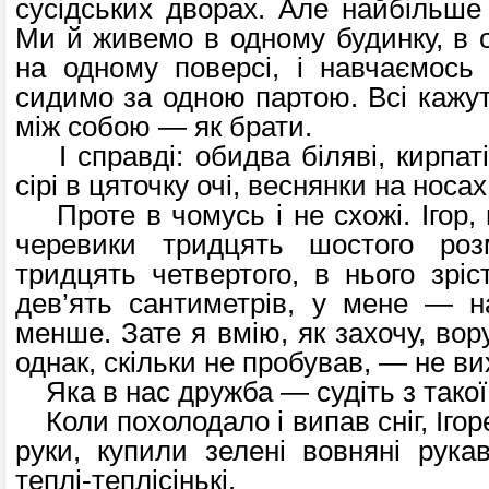
сусідських дворах. Але найбільше 
Ми й живемо в одному будинку, в 
на одному поверсі, і навчаємось 
сидимо за одною партою. Всі кажут
між собою — як брати.
І справді: обидва біляві, кирпаті
сірі в цяточку очі, веснянки на носах
Проте в чомусь і не схожі. Ігор, 
черевики тридцять шостого роз
тридцять четвертого, в нього зріс
дев’ять сантиметрів, у мене — н
менше. Зате я вмію, як захочу, вор
однак, скільки не пробував, — не ви
Яка в нас дружба — судіть з такої
Коли похолодало і випав сніг, Ігор
руки, купили зелені вовняні рукав
теплі-теплісінькі.