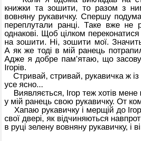
книжки та зошити, то разом з ни
вовняну рукавичку. Спершу подума
переплутали ранці. Таке вже не 
однакові. Щоб цілком переконатися
на зошити. Ні, зошити мої. Значит
А як же тоді в мій ранець потрапи
Адже я добре пам’ятаю, що засовув
Ігорів.
Стривай, стривай, рукавичка ж із 
усе ясно...
Виявляється, Ігор теж хотів мене 
у мій ранець свою рукавичку. От ком
Хапаю рукавичку і мерщій до Ігоря
свої двері, як відчиняються навпрот
в руці зелену вовняну рукавичку, і ві