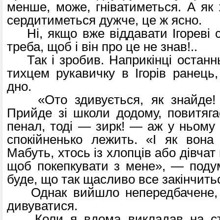
менше, може, гніватиметься. А як 
сердитиметься дужче, це ж ясно.
Ні, якщо вже віддавати Ігореві с
треба, щоб і він про це не знав!..
Так і зробив. Наприкінці останнь
тихцем рукавичку в Ігорів ранець,
дно.
«Ото здивується, як знайде!
Прийде зі школи додому, повитяга
пенал, тоді — зирк! — аж у ньому 
спокійненько лежить. «І як вона
Мабуть, хтось із хлопців або дівчат
щоб покепкувати з мене», — поду
буде, що так щасливо все закінчить
Однак вийшло непередбачене, 
дивуватися.
Коли я вдома викладав на стіл