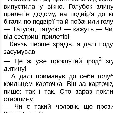
випустила у вікно. Голубок злин
прилетів додому, на подвір'я до к
бігали по подвір'ї та й побачили гол
— Татусю, татусю! — кажуть.— Чи
від сестриці прилетів!
Князь перше зрадів, а далі поду
засумував:
2
— Це ж уже проклятий ірод
згу
дитину!
А далі приманув до себе голубк
крильцем карточка. Він за карточк
пише: так і так. Ото зараз покл
старшину.
— Чи є такий чоловік, що проз