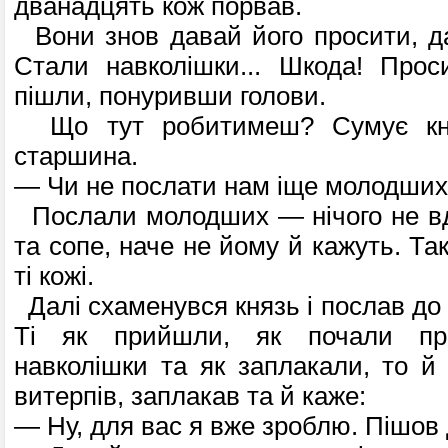
дванадцять кож порвав.
Вони знов давай його просити, да
Стали навколішки... Шкода! Прос
пішли, понуривши голови.
Що тут робитимеш? Сумує кня
старшина.
— Чи не послати нам іще молодши
Послали молодших — нічого не вді
та сопе, наче не йому й кажуть. Так
ті кожі.
Далі схаменувся князь і послав до 
Ті як прийшли, як почали пр
навколішки та як заплакали, то й
витерпів, заплакав та й каже:
— Ну, для вас я вже зроблю. Пішов 