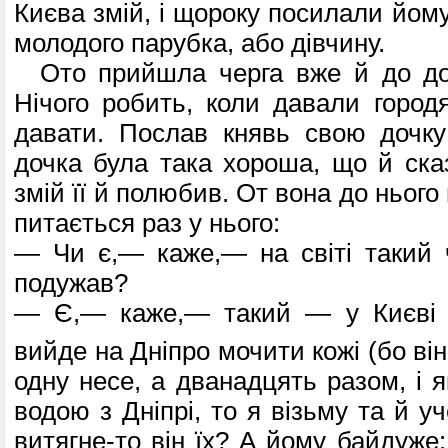
Києва змій, і щороку посилали йом
молодого парубка, або дівчину.
Ото прийшла черга вже й до доч
Нічого робить, коли давали город
давати. Послав княвь свою дочку
дочка була така хороша, що й ска
змій її й полюбив. От вона до нього
питається раз у нього:
— Чи є,— каже,— на світі такий 
подужав?
— Є,— каже,— такий — у Києві н
вийде на Дніпро мочити кожі (бо ві
одну несе, а дванадцять разом, і 
водою з Дніпрі, то я візьму та й у
витягне-то він їх? А йому байдуже: