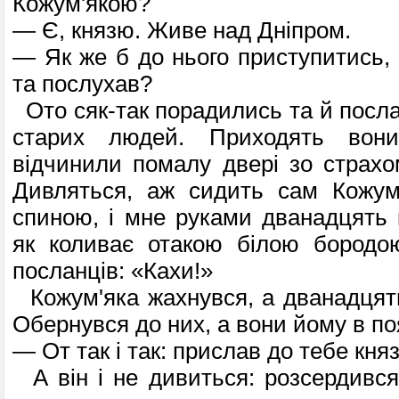
Кожум'якою?
— Є, князю. Живе над Дніпром.
— Як же б до нього приступитись,
та послухав?
Ото сяк-так порадились та й посла
старих людей. Приходять вон
відчинили помалу двері зо страхо
Дивляться, аж сидить сам Кожум'
спиною, і мне руками дванадцять к
як коливає отакою білою бородо
посланців: «Кахи!»
Кожум'яка жахнувся, а дванадцять 
Обернувся до них, а вони йому в по
— От так і так: прислав до тебе княз
А він і не дивиться: розсердився