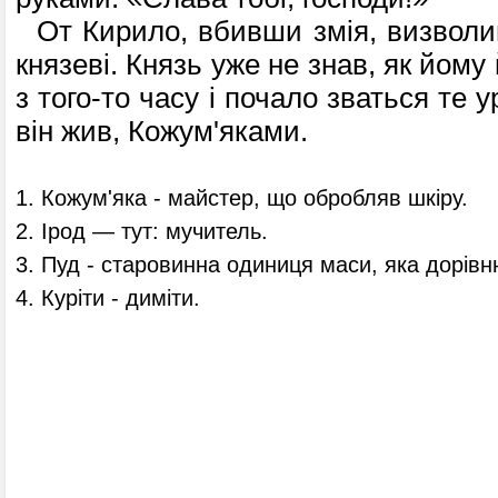
От Кирило, вбивши змія, визволив 
князеві. Князь уже не знав, як йому
з того-то часу і почало зваться те 
він жив, Кожум'яками.
1. Кожум'яка - майстер, що обробляв шкіру.
2. Ірод — тут: мучитель.
3. Пуд - старовинна одиниця маси, яка дорівню
4. Куріти - диміти.