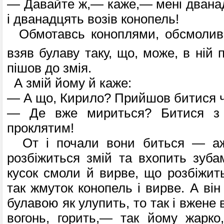
— Давайте ж,— каже,— мені двана
і дванадцять возів конопель!
Обмотавсь коноплями, обсмолив
взяв булаву таку, що, може, в ній п
пішов до змія.
А змій йому й каже:
— А що, Кирило? Прийшов битися 
— Де вже мириться? Битися з 
проклятим!
От і почали вони биться — аж
розбіжиться змій та вхопить зуба
кусок смоли й вирве, що розбіжить
так жмуток конопель і вирве. А ві
булавою як улупить, то так і вжене 
вогонь, горить,— так йому жарко,