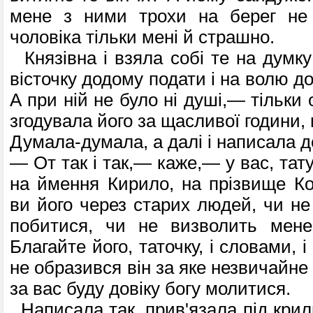
мене з ними трохи на берег не 
чоловіка тільки мені й страшно.
Князівна і взяла собі те на думку
вісточку додому подати і на волю до
А при ній не було ні душі,— тільки 
згодувала його за щасливої години, 
Думала-думала, а далі і написала д
— От так і так,— каже,— у вас, тату,
на ймення Кирило, на прізвище Ко
ви його через старих людей, чи не 
побитися, чи не визволить мене,
Благайте його, таточку, і словами, 
не образився він за яке незвичайне 
за вас буду довіку богу молитися.
Написала так, прив'язала під крил