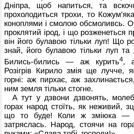
Дніпра, щоб напиться, та вско
прохолодиться трохи, то Кожум'як
коноплями і смолою обсмоливсь. От
проклятий ірод, і що розженеться п
він його булавою тільки луп! Що ро
знай, його булавою тільки луп та 
4
Бились-бились — аж курить
, 
Розігрів Кирило змія ще лучче, 
горні: аж пирхає, аж захлинається
ним земля тільки стогне.
А тут у дзвони дзвонять, молебн
горах народ стоїть, як неживий, з
що то буде! Коли ж зміюка — 
затряслась. Народ, стоячи на гора
руками: «Слава тобі, господи!»