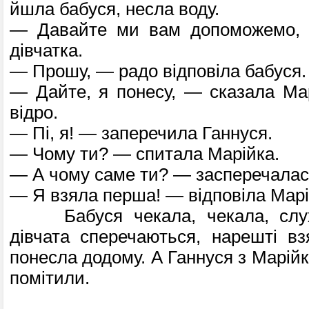
йшла бабуся, несла воду.
— Давайте ми вам допоможемо, 
дівчатка.
— Прошу, — радо відповіла бабуся.
— Дайте, я понесу, — сказала Мар
відро.
— Пі, я! — заперечила Ганнуся.
— Чому ти? — спитала Марійка.
— А чому саме ти? — засперечалас
— Я взяла перша! — відповіла Марі
Бабуся чекала, чекала, слуха
дівчата сперечаються, нарешті в
понесла додому. А Ганнуся з Марійк
помітили.