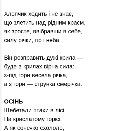
Хлопчик ходить і не знає,
що злетить над рідним краєм,
як зросте, ввібравши в себе,
силу річки, гір і неба.
Він розправить дужі крила —
буде в крилах вірна сила:
з-під гори весела річка,
а з гори — струнка смерічка.
ОСІНЬ
Щебетали птахи в лісі
На крислатому горісі.
А як сонечко схололо,