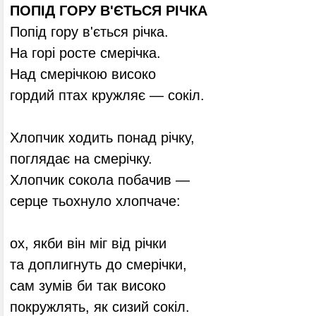
ПОПІД ГОРУ В'ЄТЬСЯ РІЧКА
Попід гору в'ється річка.
На горі росте смерічка.
Над смерічкою високо
гордий птах кружляє — сокіл.
Хлопчик ходить понад річку,
поглядає на смерічку.
Хлопчик сокола побачив —
серце тьохнуло хлопчаче:
ох, якби він міг від річки
та доплигнуть до смерічки,
сам зумів би так високо
покружлять, як сизий сокіл.