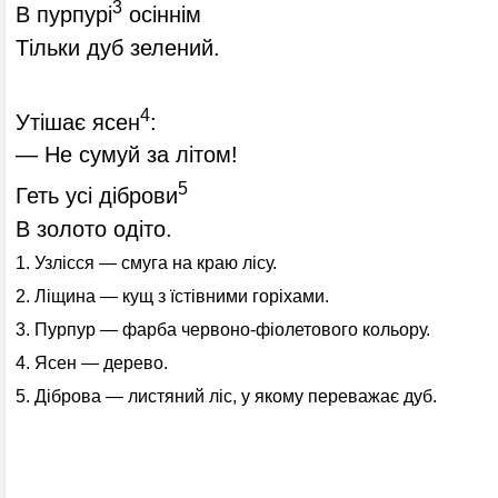
3
В пурпурі
осіннім
Тільки дуб зелений.
4
Утішає ясен
:
— Не сумуй за літом!
5
Геть усі діброви
В золото одіто.
1. Узлісся — смуга на краю лісу.
2. Ліщина — кущ з їстівними горіхами.
3. Пурпур — фарба червоно-фіолетового кольору.
4. Ясен — дерево.
5. Діброва — листяний ліс, у якому переважає дуб.