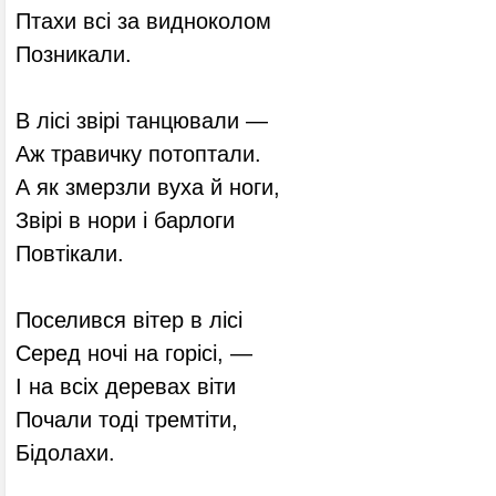
Птахи всі за видноколом
Позникали.
В лісі звірі танцювали —
Аж травичку потоптали.
А як змерзли вуха й ноги,
Звірі в нори і барлоги
Повтікали.
Поселився вітер в лісі
Серед ночі на горісі, —
І на всіх деревах віти
Почали тоді тремтіти,
Бідолахи.