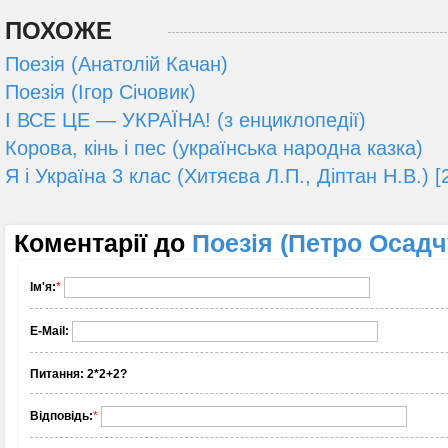
ПОХОЖЕ
Поезія (Анатолій Качан)
Поезія (Ігор Січовик)
І ВСЕ ЦЕ — УКРАЇНА! (з енциклопедії)
Корова, кінь і пес (українська народна казка)
Я і Україна 3 клас (Хитяєва Л.П., Діптан Н.В.) [
Коментарії до
Поезія (Петро Осадч
Ім'я:
*
E-Mail:
Питання:
2*2+2?
Відповідь:
*