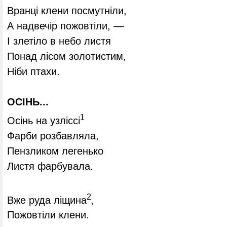
Вранці клени посмутніли,
А надвечір пожовтіли, —
І злетіло в небо листя
Понад лісом золотистим,
Ніби птахи.
ОСІНЬ...
1
Осінь на узліссі
Фарби розбавляла,
Пензликом легенько
Листя фарбувала.
2
Вже руда ліщина
,
Пожовтіли клени.