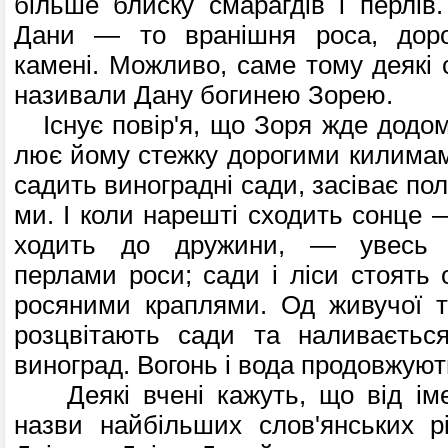
більше блиску смарагдів і перлів.
Дани — то вранішня роса, доро
камені. Можливо, саме тому деякі 
називали Дану богинею Зорею.
Існує повір'я, що Зоря жде додом
лює йому стежку дорогими килимам
садить виноградні сади, засіває по
ми. І коли нарешті сходить сонце 
ходить до дружини, — увесь с
перлами роси; сади і ліси стоять 
росяними краплями. Од живучої ті
розцвіта­ють сади та наливаєтьс
виноград. Вогонь і вода продовжуют
Деякі вчені кажуть, що від іме
назви найбільших слов'янських рі