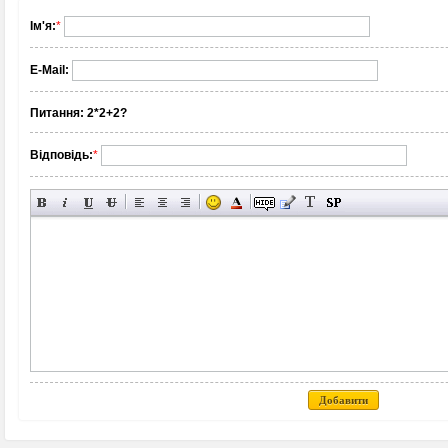
Ім'я:
*
E-Mail:
Питання:
2*2+2?
Відповідь:
*
Добавити