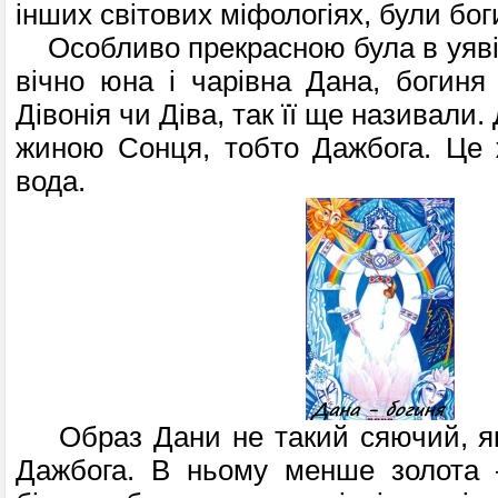
інших світових міфологіях, були боги
Особливо прекрасною була в уяві 
вічно юна і чарівна Дана, богиня
Дівонія чи Діва, так її ще називали
жиною Сонця, тобто Дажбога. Це жі
вода.
Образ Дани не такий сяючий, як 
Дажбога. В ньому менше золота 