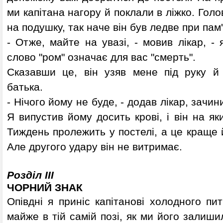
ми капітана нагору й поклали в ліжко. Гол
на подушку, так наче він був ледве при пам'
- Отже, майте на увазі, - мовив лікар, - 
слово "ром" означає для вас "смерть".
Сказавши це, він узяв мене під руку й
батька.
- Нічого йому не буде, - додав лікар, зачин
Я випустив йому досить крові, і він на як
Тиждень пролежить у постелі, а це краще й
Але другого удару він не витримає.
Розділ III
ЧОРНИЙ ЗНАК
Опівдні я приніс капітанові холодного пит
майже в тій самій позі, як ми його залиши