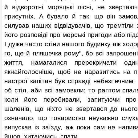
й відворотні моряцькі пісні, не звертаю
присутніх. А бувало й так, що він замов
силував наших відвідувачів, що тремтіли 
його розповіді про морські пригоди або під
І дуже часто стіни нашого будинку аж ходо
го, ще й пляшечка рому", бо всі запрошен
життя, намагалися пререкричати оди
якнайголосніше, щоб не наразитись на пр
настрої капітан був справді небезпечним: 
об стіл, аби всі замовкли; то раптом спал
коли його перебивали, запитуючи про
шаленів, що ніхто не звертався до нього
означало, що товариство неуважно слухає
випускав із заїзду, аж поки сам не напи
йшов, хитаючись, спати.