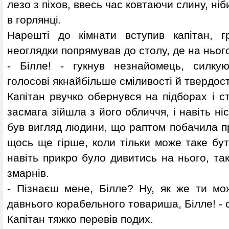
лезо з піхов, ввесь час ковтаючи слину, ні
в горлянці.
Нарешті до кімнати вступив капітан, г
неоглядки попрямував до столу, де на нього
- Білле! - гукнув незнайомець, силку
голосові якнайбільше сміливості й твердост
Капітан рвучко обернувся на підборах і с
засмага зійшла з його обличчя, і навіть ніс
був вигляд людини, що раптом побачила п
щось ще гірше, коли тільки може таке бути
навіть прикро було дивитись на нього, так
змарнів.
- Пізнаєш мене, Білле? Ну, як же ти мо
давнього корабельного товариша, Білле! - 
Капітан тяжко перевів подих.