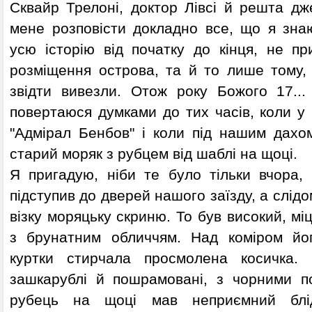
Сквайр Трелоні, доктор Лівсі й решта дж
мене розповісти докладно все, що я знаю
усю історію від початку до кінця, не пр
розміщення острова, та й то лише тому,
звідти вивезли. Отож року Божого 17..
повертаюся думками до тих часів, коли у 
"Адмірал Бенбов" і коли під нашим дахо
старий моряк з рубцем від шаблі на щоці.
Я пригадую, ніби те було тільки вчора,
підступив до дверей нашого заїзду, а слід
візку моряцьку скриню. То був високий, мі
з брунатним обличчям. Над коміром йог
куртки стирчала просмолена косичка.
зашкарублі й пошрамовані, з чорними п
рубець на щоці мав неприємний блідо