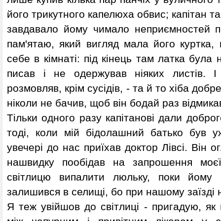
його трикутного капелюха обвис; капітан та
завдавало йому чимало неприємностей пі
пам'ятаю, який вигляд мала його куртка, 
себе в кімнаті: під кінець там латка була н
писав і не одержував ніяких листів. І
розмовляв, крім сусідів, - та й то хіба доб
ніколи не бачив, щоб він бодай раз відмик
Тільки одного разу капітанові дали доброг
тоді, коли мій бідолашний батько був у
увечері до нас приїхав доктор Лівсі. Він о
нашвидку пообідав на запрошення моє
світлицю випалити люльку, поки йому п
залишився в селищі, бо при нашому заїзді н
Я теж увійшов до світлиці - пригадую, як