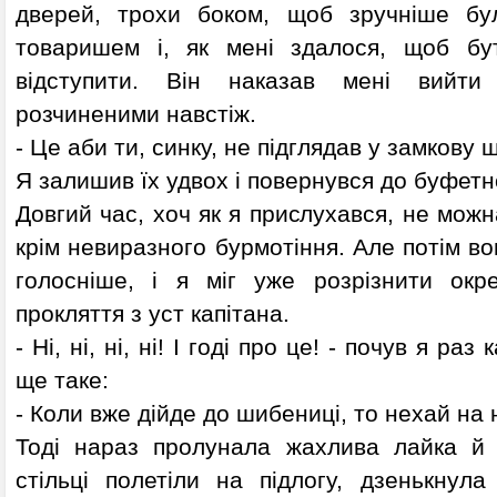
дверей, трохи боком, щоб зручніше бу
товаришем і, як мені здалося, щоб бут
відступити. Він наказав мені вийт
розчиненими навстіж.
- Це аби ти, синку, не підглядав у замкову 
Я залишив їх удвох і повернувся до буфетн
Довгий час, хоч як я прислухався, не можн
крім невиразного бурмотіння. Але потім в
голосніше, і я міг уже розрізнити окр
прокляття з уст капітана.
- Ні, ні, ні, ні! І годі про це! - почув я раз
ще таке:
- Коли вже дійде до шибениці, то нехай на 
Тоді нараз пролунала жахлива лайка й по
стільці полетіли на підлогу, дзенькнула