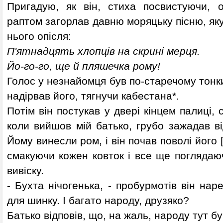
Пригадую, як він, стиха посвистуючи, о
раптом загорлав давню моряцьку пісню, яку
нього опісля:
П'ятнадцять хлопців на скрині мерця.
Йо-го-го, ще й пляшечка рому!
Голос у незнайомця був по-старечому тонки
надірвав його, тягнучи кабестана*.
Потім він постукав у двері кінцем палиці, с
коли вийшов мій батько, грубо зажадав ві
Йому винесли ром, і він почав поволі його 
смакуючи кожен ковток і все ще поглядаю
вивіску.
- Бухта нічогенька, - пробурмотів він нар
для шинку. І багато народу, друзяко?
Батько відповів, що, на жаль, народу тут б