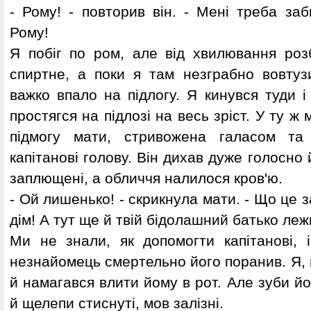
- Рому! - повторив він. - Мені треба заб
Рому!
Я побіг по ром, але від хвилювання роз
спиртне, а поки я там незграбно вовтузи
важко впало на підлогу. Я кинувся туди і
простягся на підлозі на весь зріст. У ту ж 
підмогу мати, стривожена галасом та
капітанові голову. Він дихав дуже голосно 
заплющені, а обличчя налилося кров'ю.
- Ой лишенько! - скрикнула мати. - Що це 
дім! А тут ще й твій бідолашний батько леж
Ми не знали, як допомогти капітанові, і
незнайомець смертельно його поранив. Я, 
й намагався влити йому в рот. Але зуби йо
й щелепи стиснуті, мов залізні.