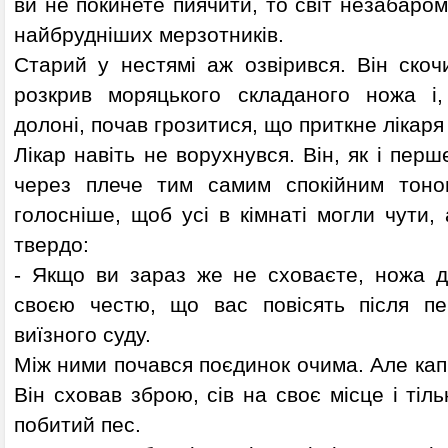
ви не покинете пиячити, то світ незабаром
найбрудніших мерзотників.
Старий у нестямі аж озвірився. Він скоч
розкрив моряцького складаного ножа і
долоні, почав грозитися, що приткне лікаря 
Лікар навіть не ворухнувся. Він, як і перш
через плече тим самим спокійним тоном
голосніше, щоб усі в кімнаті могли чути, 
твердо:
- Якщо ви зараз же не сховаєте, ножа д
своєю честю, що вас повісять після пе
виїзного суду.
Між ними почався поєдинок очима. Але капі
Він сховав зброю, сів на своє місце і тіл
побитий пес.