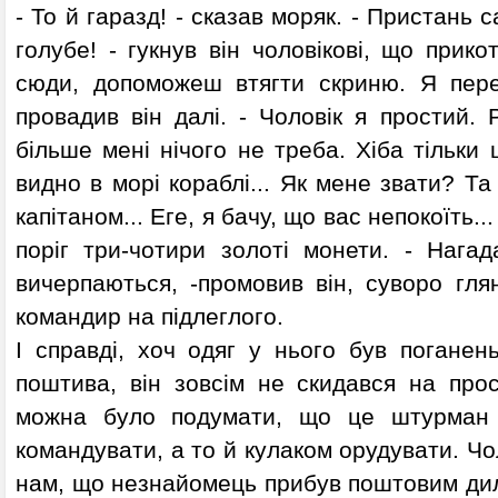
- То й гаразд! - сказав моряк. - Пристань с
голубе! - гукнув він чоловікові, що прикот
сюди, допоможеш втягти скриню. Я пере
провадив він далі. - Чоловік я простий. 
більше мені нічого не треба. Хіба тільки 
видно в морі кораблі... Як мене звати? Та
капітаном... Еге, я бачу, що вас непокоїть...
поріг три-чотири золоті монети. - Нагад
вичерпаються, -промовив він, суворо гля
командир на підлеглого.
І справді, хоч одяг у нього був поганен
поштива, він зовсім не скидався на про
можна було подумати, що це штурман 
командувати, а то й кулаком орудувати. Чол
нам, що незнайомець прибув поштовим дил