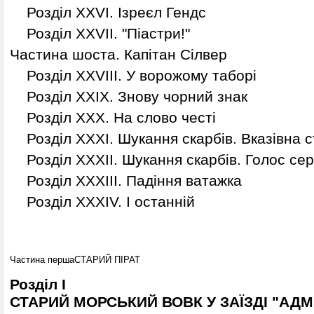
Розділ XXVI. Ізреєл Гендс
Розділ XXVII. "Піастри!"
Частина шоста. Капітан Сілвер
Розділ XXVIII. У ворожому таборі
Розділ XXIX. Знову чорний знак
Розділ XXX. На слово честі
Розділ XXXI. Шукання скарбів. Вказівна с
Розділ XXXII. Шукання скарбів. Голос се
Розділ XXXIII. Падіння ватажка
Розділ XXXIV. І останній
Частина перша
СТАРИЙ ПІРАТ
Розділ І
СТАРИЙ МОРСЬКИЙ ВОВК У ЗАЇЗДІ "АД