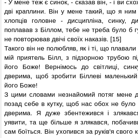
- У мене теж є синок, - сказав він, - і ви с
дві краплини. Він у мене такий, що я ним
хлопців головне - дисципліна, синку, д
поплавав з Біллом, тебе не треба було б гук
не повторював двічі своїх наказів. [15]
Такого він не полюбляв, як і ті, що плавали з
мій приятель Білл, з підзорною трубою п
його Боже! Вернімось до світлиці, синк
дверима, щоб зробити Біллеві маленький
його Боже!
З цими словами незнайомий потяг мене до
позад себе в кутку, щоб нас обох не було
дверима. Я дуже збентежився і злякавс
уявити, та ще більше я злякався, побачи
сам боїться. Він ухопився за руків'я свого 