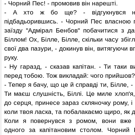
- Чорний Пес! - промовив він нарешті.
- А хто ж бо ще? - відгукнувся не
підбадьорившись. - Чорний Пес власною
заїзду "Адмірал Бенбов" побачитися з да
Біллом! Ох, Білле, Білле, скільки часу збігл
свої два пазури, - докинув він, витягуючи 
руку.
- Ну гаразд, - сказав капітан. - Ти таки 
перед тобою. Тож викладай: чого прийшов?
- Тепер я бачу, що це й справді ти, Білле, -
Ти маєш слушність, Біллі. Це миле хлоп'я,
до серця, принесе зараз скляночку рому, і
коли твоя ласка, та побалакаємо щиро, як д
Коли я повернувся з ромом, вони вже 
одного за капітановим столом. Чорний 