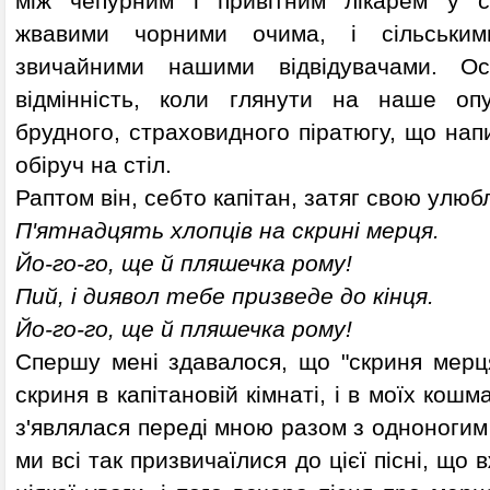
між чепурним і привітним лікарем у сн
жвавими чорними очима, і сільськими
звичайними нашими відвідувачами. О
відмінність, коли глянути на наше опу
брудного, страховидного піратюгу, що напи
обіруч на стіл.
Раптом він, себто капітан, затяг свою улюб
П'ятнадцять хлопців на скрині мерця.
Йо-го-го, ще й пляшечка рому!
Пий, і диявол тебе призведе до кінця.
Йо-го-го, ще й пляшечка рому!
Спершу мені здавалося, що "скриня мерця
скриня в капітановій кімнаті, і в моїх кош
з'являлася переді мною разом з одноногим
ми всі так призвичаїлися до цієї пісні, що 