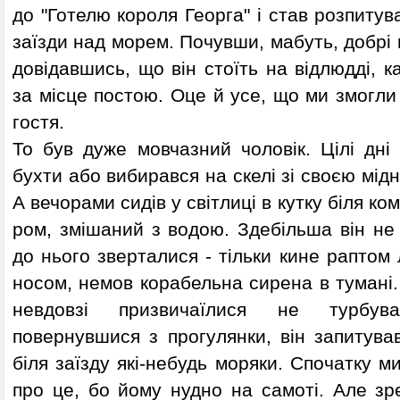
до "Готелю короля Георга" і став розпитуват
заїзди над морем. Почувши, мабуть, добрі в
довідавшись, що він стоїть на відлюдді, к
за місце постою. Оце й усе, що ми змогли
гостя.
То був дуже мовчазний чоловік. Цілі дні
бухти або вибирався на скелі зі своєю мід
А вечорами сидів у світлиці в кутку біля ко
ром, змішаний з водою. Здебільша він не 
до нього зверталися - тільки кине раптом 
носом, немов корабельна сирена в тумані. 
невдовзі призвичаїлися не турбув
повернувшися з прогулянки, він запитува
біля заїзду які-небудь моряки. Спочатку м
про це, бо йому нудно на самоті. Але з