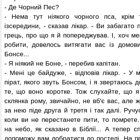
- Де Чорний Пес?
- Нема тут ніякого чорного пса, крім 
ізсередини, - сказав лікар. - Ви забагато 
грець, про що я й попереджував. І, хоч ме
робити, довелось витягати вас із домови
Бонсе...
- Я ніякий не Боне, - перебив капітан.
- Мені це байдуже, - відповів лікар. - У
пірат, якого звуть Бонсом, і я звертаюсь д
те, що воно коротке. Тож слухайте, що я
склянка рому, звичайно, не вб'є вас, але ж
за нею піде друга й третя і так далі. Руч
коли ви не перестанете пити, то помрете
на небо, як сказано в Біблії... А тепер с
допоможу вам добратися до постелі. На п