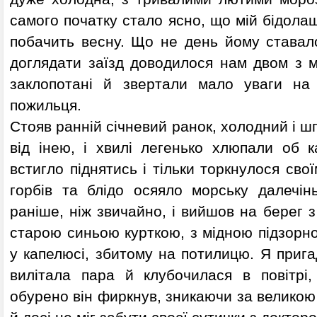
самого початку стало ясно, що мій бідола
побачить весну. Що не день йому ставало
доглядати заїзд доводилося нам двом з м
заклопотані й звертали мало уваги на
пожильця.
Стояв ранній січневий ранок, холодний і ш
від інею, і хвилі легенько хлюпали об 
встигло піднятись і тільки торкнулося свої
горбів та блідо осяяло морську далечінь
раніше, ніж звичайно, і вийшов на берег з
старою синьою курткою, з мідною підзорн
у капелюсі, збитому на потилицю. Я прига
вилітала пара й клубочилася в повітрі
обурено він фиркнув, зникаючи за великою 