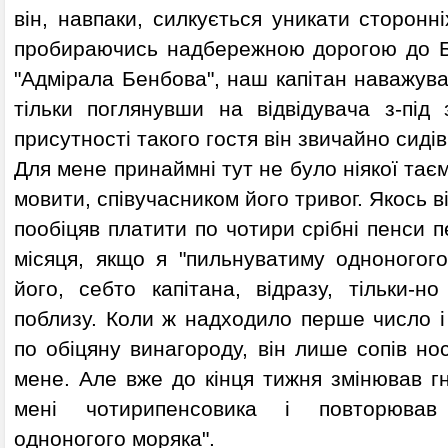
він, навпаки, силкується уникати сторонні
пробираючись надбережною дорогою до Б
"Адмірала Бенбова", наш капітан наважував
тільки поглянувши на відвідувача з-під 
присутності такого гостя він звичайно сиді
Для мене принаймні тут не було ніякої таємн
мовити, співучасником його тривог. Якось він
пообіцяв платити по чотири срібні пенси 
місяця, якщо я "пильнуватиму одноногого
його, себто капітана, відразу, тільки-н
поблизу. Коли ж надходило перше число і
по обіцяну винагороду, він лише сопів но
мене. Але вже до кінця тижня змінював гн
мені чотирипенсовика і повторював
одноногого моряка".