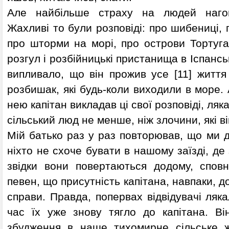
Але найбільше страху на людей нагон
Жахливі то були розповіді: про шибениці, 
про шторми на морі, про острови Тортуга
розгул і розбійницькі пристанища в Іспанськ
випливало, що він прожив усе [11] життя
розбишак, які будь-коли виходили в море.
нею капітан викладав ці свої розповіді, л
сільський люд не менше, ніж злочини, які в
Мій батько раз у раз повторював, що ми д
ніхто не схоче бувати в нашому заїзді, де
звідки вони повертаються додому, спов
певен, що присутність капітана, навпаки, 
справи. Правда, попервах відвідувачі ляка
час їх уже знову тягло до капітана. Ві
збудження в наше тихомирне сільське ж