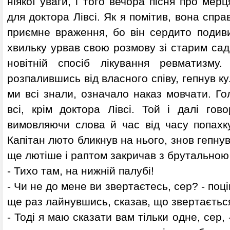
ніякої уваги, і того вечора пісня про ме
для доктора Лівсі. Як я помітив, вона спр
приємне враження, бо він сердито подиви
хвильку урвав свою розмову зі старим са
новітній спосіб лікування ревматизму
розпалившись від власного співу, гепнув ку
ми всі знали, означало наказ мовчати. Го
всі, крім доктора Лівсі. Той і далі гов
вимовляючи слова й час від часу попах
Капітан люто бликнув на нього, знов гепнув
ще лютіше і раптом закричав з брутальною
- Тихо там, на нижній палубі!
- Чи не до мене ви звертаєтесь, сер? - поці
ще раз лайнувшись, сказав, що звертаєтьс
- Тоді я маю сказати вам тільки одне, сер, -