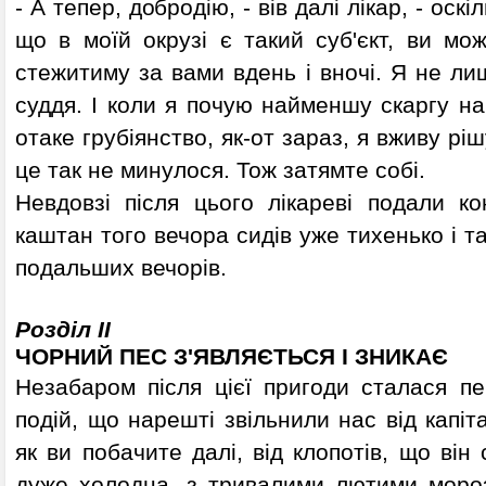
- А тепер, добродію, - вів далі лікар, - оск
що в моїй окрузі є такий суб'єкт, ви мо
стежитиму за вами вдень і вночі. Я не лиш
суддя. І коли я почую найменшу скаргу на 
отаке грубіянство, як-от зараз, я вживу рі
це так не минулося. Тож затямте собі.
Невдовзі після цього лікареві подали кон
каштан того вечора сидів уже тихенько і т
подальших вечорів.
Розділ II
ЧОРНИЙ ПЕС З'ЯВЛЯЄТЬСЯ І ЗНИКАЄ
Незабаром після цієї пригоди сталася п
подій, що нарешті звільнили нас від капіт
як ви побачите далі, від клопотів, що він
дуже холодна, з тривалими лютими моро