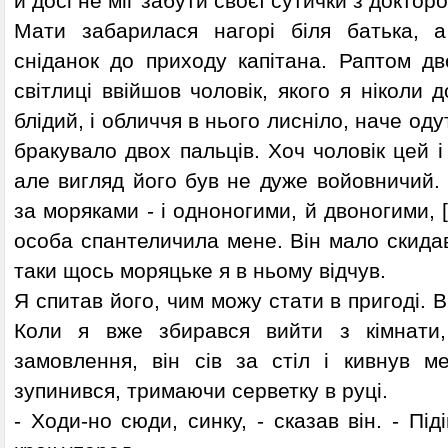
й досі не міг забути своєї сутички з докторо
Мати забарилася нагорі біля батька, а
сніданок до приходу капітана. Раптом дв
світлиці ввійшов чоловік, якого я ніколи 
блідий, і обличчя в нього лисніло, наче оду
бракувало двох пальців. Хоч чоловік цей і
але вигляд його був не дуже войовничий.
за моряками - і одноногими, й двоногими, [1
особа спантеличила мене. Він мало скидав
таки щось моряцьке я в ньому відчув.
Я спитав його, чим можу стати в пригоді. В
Коли я вже збирався вийти з кімнати
замовлення, він сів за стіл і кивнув ме
зупинився, тримаючи серветку в руці.
- Ходи-но сюди, синку, - сказав він. - Пі