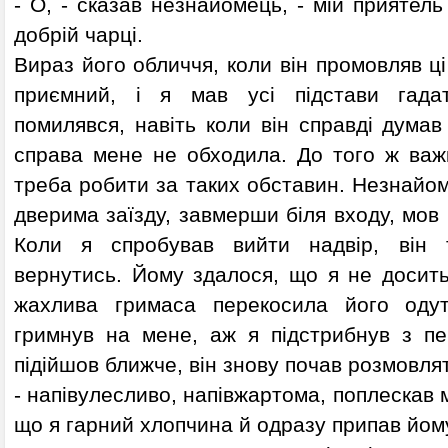
- О, - сказав незнайомець, - мій приятель
добрій чарці.
Вираз його обличчя, коли він промовляв ці
приємний, і я мав усі підстави гада
помилявся, навіть коли він справді думав
справа мене не обходила. До того ж важ
треба робити за таких обставин. Незнайо
дверима заїзду, завмерши біля входу, мов 
Коли я спробував вийти надвір, він т
вернутись. Йому здалося, що я не досить
жахлива гримаса перекосила його одут
гримнув на мене, аж я підстрибнув з пе
підійшов ближче, він знову почав розмовляти
- напівулесливо, напівжартома, поплескав м
що я гарний хлопчина й одразу припав йом