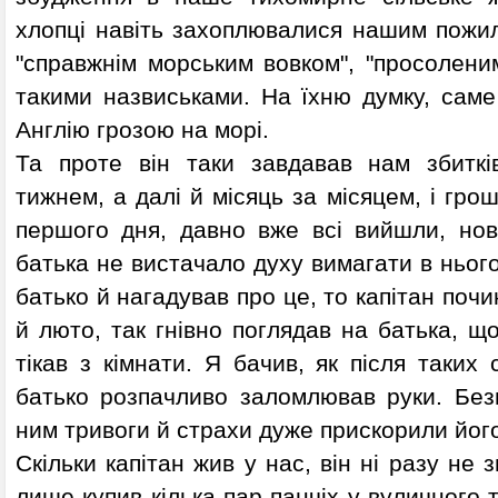
хлопці навіть захоплювалися нашим пожил
"справжнім морським вовком", "просолени
такими назвиськами. На їхню думку, саме
Англію грозою на морі.
Та проте він таки завдавав нам збиткі
тижнем, а далі й місяць за місяцем, і гроші
першого дня, давно вже всі вийшли, нови
батька не вистачало духу вимагати в нього
батько й нагадував про це, то капітан почи
й люто, так гнівно поглядав на батька, 
тікав з кімнати. Я бачив, як після таких
батько розпачливо заломлював руки. Без
ним тривоги й страхи дуже прискорили йог
Скільки капітан жив у нас, він ні разу не з
лише купив кілька пар панчіх у вуличного 