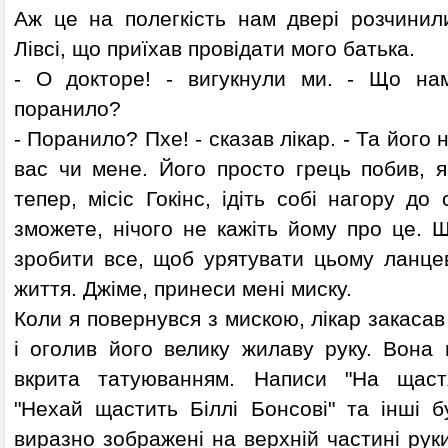
Аж це на полегкість нам двері розчинил
Лівсі, що приїхав провідати мого батька.
- О докторе! - вигукнули ми. - Що на
поранило?
- Поранило? Пхе! - сказав лікар. - Та його 
вас чи мене. Його просто грець побив, я
тепер, місіс Гокінс, ідіть собі нагору до 
зможете, нічого не кажіть йому про це.
зробити все, щоб урятувати цьому ланцев
життя. Джіме, принеси мені миску.
Коли я повернувся з мискою, лікар закасав
і оголив його велику жилаву руку. Вона 
вкрита татуюванням. Написи "На щастя"
"Нехай щастить Біллі Бонсові" та інші 
виразно зображені на верхній частині руки