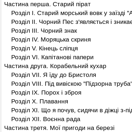
Частина перша. Старий пірат
Розділ І. Старий морський вовк у заїзді "
Розділ II. Чорний Пес з'являється і зника
Розділ ІІІ. Чорний знак
Розділ IV. Моряцька скриня
Розділ V. Кінець сліпця
Розділ VI. Капітанові папери
Частина друга. Корабельний кухар
Розділ VII. Я їду до Бристоля
Розділ VIII. Під вивіскою "Підзорна труба
Розділ ІХ. Порох і зброя
Розділ X. Плавання
Розділ XI. Що я почув, сидячи в діжці з-пі
Розділ XII. Воєнна рада
Частина третя. Мої пригоди на березі