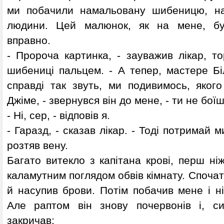
ми побачили намальовану шибеницю, на 
людини. Цей малюнок, як на мене, бу
вправно.
- Пророча картинка, - зауважив лікар, т
шибениці пальцем. - А тепер, мастере Бі
справді так звуть, ми подивимось, якого
Джіме, - звернувся він до мене, - ти не бої
- Ні, сер, - відповів я.
- Гаразд, - сказав лікар. - Тоді потримай м
розтяв вену.
Багато витекло з капітана крові, перш ні
каламутним поглядом обвів кімнату. Спочатк
й насупив брови. Потім побачив мене і ні
Але раптом він знову почервонів і, си
закричав: