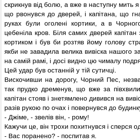
скрикнув від болю, а вже в наступну мить 
що рвонувся до дверей, і капітана, що гн
руках були оголені кортики, а в Чорног
цебеніла кров. Біля самих дверей капітан 
кортиком і був би розтяв йому голову ст
якби не завадила велика вивіска нашого заї
на самій рамі, і досі видно цю чималу подр
Цей удар був останній у тій сутичці.
Вискочивши на дорогу, Чорний Пес, незв
так прудко дременув, що вже за півхвили
капітан стояв і знетямлено дивився на вивіс
разів рукою по очах і повернувся до будинк
- Джіме, - звелів він, - рому!
Кажучи це, він трохи похитнувся і сперся о
- Вас поранено? - поспитав я.