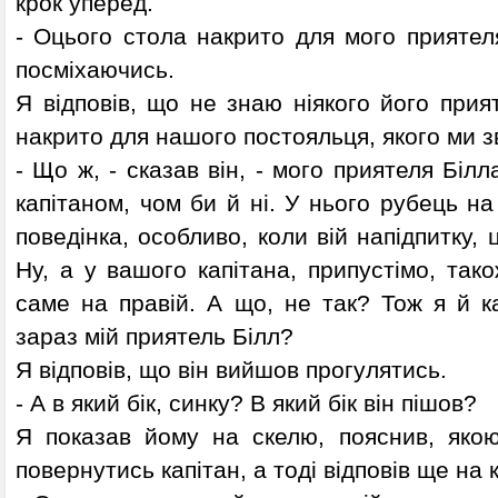
крок уперед.
- Оцього стола накрито для мого приятеля
посміхаючись.
Я відповів, що не знаю ніякого його прия
накрито для нашого постояльця, якого ми з
- Що ж, - сказав він, - мого приятеля Біл
капітаном, чом би й ні. У нього рубець н
поведінка, особливо, коли вій напідпитку, 
Ну, а у вашого капітана, припустімо, тако
саме на правій. А що, не так? Тож я й к
зараз мій приятель Білл?
Я відповів, що він вийшов прогулятись.
- А в який бік, синку? В який бік він пішов?
Я показав йому на скелю, пояснив, яко
повернутись капітан, а тоді відповів ще на 