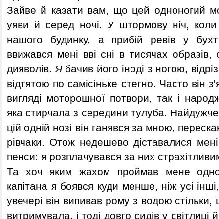
Зайве й казати вам, що цей одноногий м
уяви й серед ночі. У штормову ніч, коли 
нашого будинку, а прибій ревів у бухт
ввижався мені вві сні в тисячах образів,
дияволів.
Я
бачив його іноді з ногою, відріз
відтятою по самісіньке стегно. Часто він з
вигляді моторошної потвори, так і народ
яка стирчала з середини тулуба. Найдужче
цій одній нозі він ганявся за мною, переск
рівчаки. Отож недешево діставалися мені
пенси: я розплачувався за них страхітливи
Та хоч яким жахом проймав мене одно
капітана я боявся куди менше, ніж усі інші
увечері він випивав рому з водою стільки,
витримувала, і тоді довго сидів у світлиці й