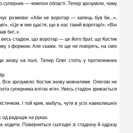
 суперник — чемпіон області. Тепер зрозуміло, чому
є розмови: «Аби не воротар — капець був би...»,
в!», «Це ж яке щастя, що в нас такий воротар!», «Він
ав би!..».
есь стадіон, що воро­тар — це його брат, що Костик
мку з формою. Але скажи, то ще не повірять, на сміх
знову на полі. Тепер Олег стоїть у протилежних
ду.
 Все зрозуміло: Костик знову мовчатиме. Олегові не
орота суперника влітає м'яч. Увесь стадіон зривається
істечком. І той крик, мабуть, чути в усіх навколишніх
 од радощів на руках.
ходити. Повернеться сьогодні зі стадіону й одразу