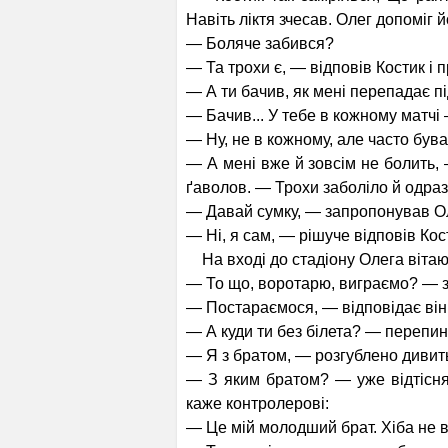
Навіть ліктя зчесав. Олег допоміг 
— Боляче забився?
— Та трохи є, — відповів Костик і 
— А ти бачив, як мені перепадає пі
— Бачив... У тебе в кожному матчі
— Ну, не в кожному, але часто бува
— А мені вже й зовсім не болить, 
ґаволов. — Трохи забо­ліло й одраз
— Давай сумку, — запропонував Ол
— Ні, я сам, — рішуче відповів Кос
На вході до стадіону Олега вітаю
— То що, воротарю, виграємо? — 
— Постараємося, — відповідає він.
— А куди ти без білета? — перепин
— Я з братом, — розгублено дивить
— З яким братом? — уже відтісняє
каже контролерові:
— Це мій молодший брат. Хіба не 