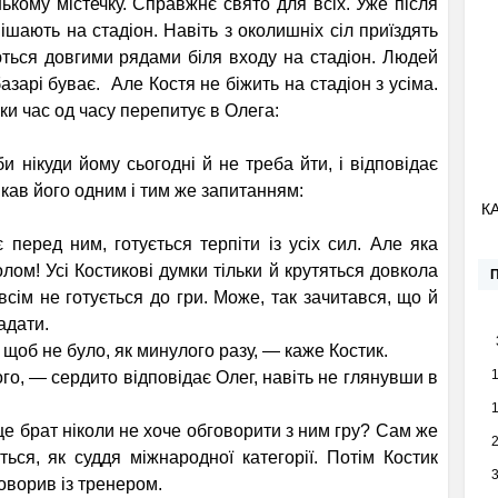
ькому містечку. Справжнє свято для всіх. Уже після
пішають на стадіон. Навіть з околишніх сіл приїздять
ються довгими рядами біля входу на стадіон. Людей
азарі буває. Але Костя не біжить на стадіон з усіма.
ки час од часу перепитує в Олега:
нікуди йому сьогодні й не треба йти, і відповідає
икав його одним і тим же запитанням:
К
перед ним, готується терпіти із усіх сил. Але яка
ом! Усі Костикові думки тільки й крутяться дов­кола
сім не готується до гри. Може, так зачитався, що й
адати.
, щоб не було, як минулого разу, — каже Костик.
го, — сердито від­повідає Олег, навіть не глянувши в
е брат ніколи не хоче обговорити з ним гру? Сам же
ться, як суддя міжнародної категорії. Потім Костик
оворив із тренером.