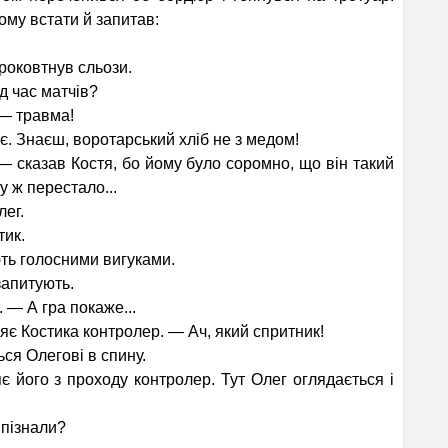
йому встати й запитав:
проковтнув сльози.
д час матчів?
 — травма!
є. Знаєш, воротарський хліб не з медом!
— сказав Костя, бо йому було соромно, що він такий
у ж перестало...
ег.
тик.
ть голосними вигу­ками.
запитують.
 — А гра покаже...
яє Костика контро­лер. — Ач, який спритник!
ся Олегові в спину.
 його з проходу контролер. Тут Олег оглядається і
впізнали?