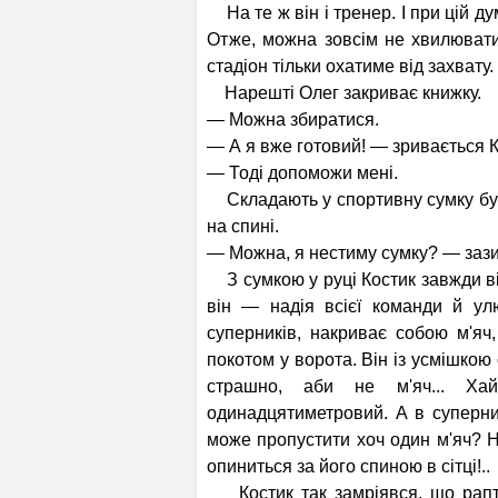
На те ж він і тренер. І при цій ду
Отже, можна зовсім не хвилюватис
стадіон тільки охатиме від захвату.
Нарешті Олег закриває книжку.
— Можна збиратися.
— А я вже готовий! — зривається К
— Тоді допоможи мені.
Складають у спортивну сумку бутс
на спині.
— Можна, я нестиму сумку? — зазир
З сумкою у руці Костик завжди ві
він — надія всієї команди й ул
суперників, накриває собою м'яч
покотом у ворота. Він із усмішкою
страшно, аби не м'яч... Хай
одинадцятиметровий. А в су­перн
може пропустити хоч один м'яч? Н
опиниться за його спиною в сітці!..
Костик так замріявся, що рапто