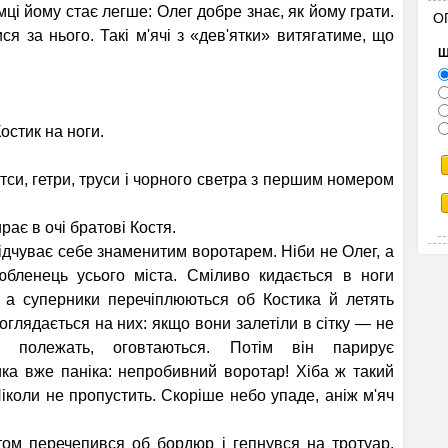
мці йому стає легше: Олег добре знає, як йому грати.
О
я за нього. Такі м'ячі з «дев'ятки» витягатиме, що
Щ
остик на ноги.
и, гетри, труси і чор­ного светра з першим номером
ає в очі братові Костя.
дчуває себе зна­менитим воротарем. Ніби не Олег, а
юбленець усього міста. Сміливо кидається в ноги
, а суперники перечіплюються об Костика й летять
 оглядається на них: якщо вони залетіли в сітку — не
 полежать, огов­таються. Потім він парирує
ика вже паніка: непробивний воротар! Хіба ж такий
іколи не пропустить. Скоріше небо упаде, аніж м'яч
м перечепився об бордюр і гепнувся на тротуар.