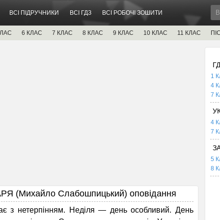
ВСІ ПІДРУЧНИКИ
ВСІ ГДЗ
ВСІ РОБОЧІ ЗОШИТИ
КЛАС
6 КЛАС
7 КЛАС
8 КЛАС
9 КЛАС
10 КЛАС
11 КЛАС
ПІ
Г
1 К
4 К
7 К
У
4 К
7 К
З
5 К
8 К
 (Михайло Слабошпицький) оповідання
 з нетерпінням. Неді­ля — день особливий. День