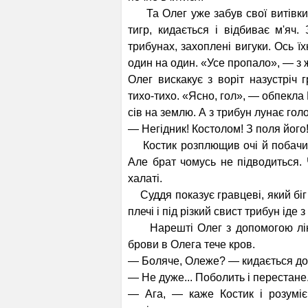
Та Олег уже забув свої витівки, 
тигр, кидається і відбиває м'яч
трибунах, захоплені вигуки. Ось ї
один на один. «Усе про­пало», — з
Олег вискакує з воріт назустріч 
тихо-тихо. «Ясно, гол», — обпекла 
сів на землю. А з трибун лунає гол
— Негідник! Костолом! З поля його!
Костик розплющив очі й побачив,
Але брат чомусь не підво­диться.
халаті.
Суддя показує гравцеві, який біг 
плечі і під різкий свист трибун іде 
Нарешті Олег з допомогою лікаря
брови в Олега тече кров.
— Боляче, Олеже? — кидається до 
— Не дуже... Поболить і перестане.
— Ага, — каже Костик і розуміє