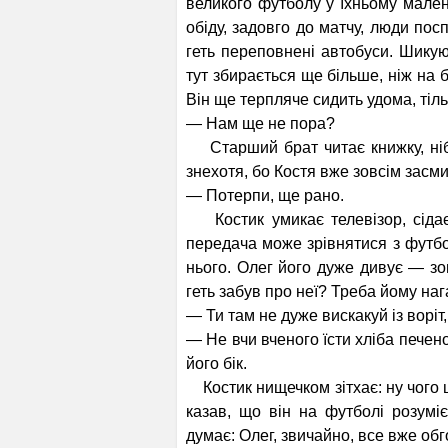
великого футболу у їхньому мален
обіду, задовго до матчу, люди пос
геть переповнені авто­буси. Шику
тут збирається ще більше, ніж на б
Він ще терпляче сидить удома, тіль
— Нам ще не пора?
Старший брат читає книжку, ніби 
знехотя, бо Костя вже зовсім засм
— Потерпи, ще рано.
Костик умикає телевізор, сідає 
передача може зрівнятися з футбол
нього. Олег його дуже дивує — зов
геть забув про неї? Треба йому наг
— Ти там не дуже вискакуй із воріт
— Не вчи вченого їсти хліба печено
його бік.
Костик нищечком зітхає: ну чого ц
казав, що він на футболі розуміє
думає: Олег, звичайно, все вже обг