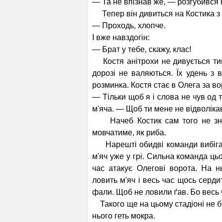
— Та не впізнав же, — розгубився 
Тепер він дивиться на Костика з 
— Проходь, хлопче.
І вже навздогін:
— Брат у тебе, скажу, клас!
Костя анітрохи не дивується тим 
дорозі не валяються. Їх удень з
розминка. Костя стає в Олега за в
— Тільки щоб я і слова не чув од т
м'яча. — Щоб ти мене не відволікав
Начеб Костик сам того не знає
мовчатиме, як риба.
Нарешті обидві команди вибігают
м'яч уже у грі. Сильна команда цьо
час атакує Олегові ворота. На н
ловить м'яч і весь час щось серд
фали. Щоб не ловили ґав. Бо весь 
Такого ще на цьому стадіоні не бу
нього геть мокра.