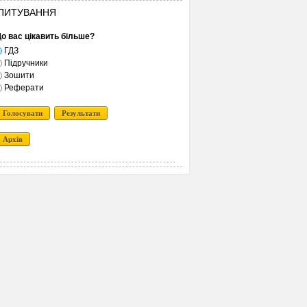
ПИТУВАННЯ
о вас цікавить більше?
ГДЗ
Підручники
Зошити
Реферати
Голосувати
Результати
Архів