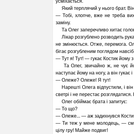
усміхається.
Який терплячий у нього брат. Він
— Тобі, хлопче, вже не треба ви
заміну.
Та Олег заперечливо хитає голов
Лікар розгублено розводить руками
не змінюється. Отже, перемога. Оле
бігає розгубленим поглядом навсібі
— Тут я! Тут! — гукає Костик йому з
Та Олег, звичайно ж, не чує його
наступає йому на ногу, а він гукає і 
— Олеже? Олеже! Я тут!
Нарешті Олега відпустили, і він 
светрі і не перестає розглядатися. 
Олег обіймає брата і запитує:
— То що?
— Олеже... — аж задихнувся Кости
— Ти теж у мене молодець, — смі
цілу гру! Майже подвиг!