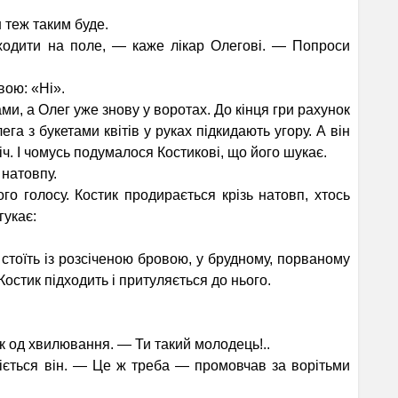
 теж таким буде.
ходити на поле, — каже лікар Олегові. — Попроси
ою: «Ні».
, а Олег уже зно­ву у воротах. До кінця гри рахунок
га з букетами квітів у руках підкидають угору. А він
ч. І чомусь подумалося Костикові, що його шукає.
 натовпу.
 голосу. Костик про­дирається крізь натовп, хтось
гукає:
стоїть із розсіченою бровою, у брудному, порваному
Костик підходить і притуляється до нього.
к од хвилювання. — Ти такий молодець!..
ється він. — Це ж тре­ба — промовчав за ворітьми