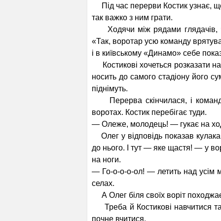
Під час перерви Костик узнає, що
так важко з ним грати.
Ходячи між рядами глядачів, чу
«Так, воротар усю команду врятува
і в київському «Динамо» себе показ
Костикові хочеться розказати на в
носить до самого стадіону його су
піднімуть.
Перерва скінчилася, і команди 
воротах. Костик перебігає туди.
— Олеже, молодець! — гукає на хо
Олег у відповідь показав кулака.
до нього. І тут — яке щастя! — у в
на ноги.
— Го-о-о-о-ол! — летить над усім м
селах.
А Олег біля своїх воріт походжає
Треба й Костикові навчитися так 
почне вчитися.