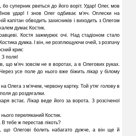
бо суперник рветься до його воріт. Удар! Олег, мов
. Знов удар! І знов Олег одбиває м'яч. Оплески на
хній капітан обводить захисників і виходить з Олегом
 жалем думає Костик.
гравцеві. Костя заж­мурює очі. Над стадіоном стало
Костика думка. І він, не розплющуючи очей, з розпачу
осний крик:
 З поля!
 що м'яч зовсім не в воротах, а в Олегових руках.
 Через усе поле до нього вже біжить лікар у білому
на Олега з м'ячем, червону картку. Той утяг голову в
з поля до роздягалки.
 встає. Лікар веде його за ворота. З розсіченої
нього переляканий Костик.
 В тебе ж перестав лікоть?
, що Олегові болить набагато дужче, а він ще й