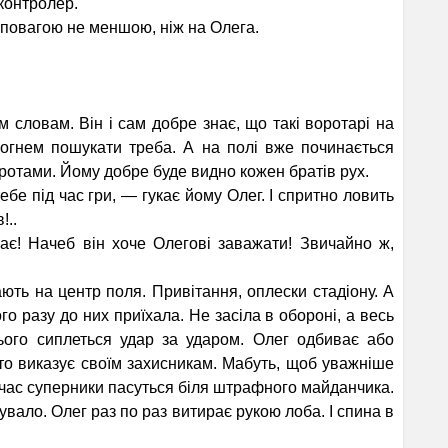
контролер.
повагою не меншою, ніж на Олега.
словам. Він і сам добре знає, що такі воротарі на
 вогнем пошукати треба. А на полі вже починається
оротами. Йому добре буде видно кожен братів рух.
ебе під час гри, — гукає йому Олег. І спритно ловить
!..
! Начеб він хоче Олегові заважати! Звичайно ж,
ь на центр поля. Привітання, оплески стадіону. А
го разу до них приїхала. Не засіла в обороні, а весь
ього сиплеться удар за ударом. Олег одбиває або
ито виказує своїм захисникам. Мабуть, щоб уважніше
час супер­ники пасуться біля штрафного майданчика.
вало. Олег раз по раз витирає рукою лоба. І спина в