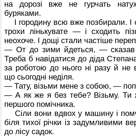
на дорозі вже не гурчать нату
буряками.
І городину всю вже позбирали. І с
трохи лінькувате — і сходить пізн
неохоче. І дощі стали частіше пере
— От до зими йдеться, — сказав 
Треба б навідатися до діда Степана.
за роботою до нього ні разу й не 
що сьогодні неділя.
— Тату, візьми мене з собою, — по
— А як же я без тебе? Візьму. Ти 
пер­шого помічника.
Сіли вони вдвох у машину і помч
біля тихої річки із задумливими в
до лісу садок.