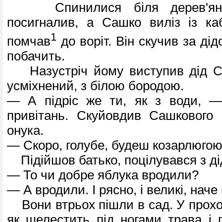
Спинилися біля дерев'яних
посигналив, а Сашко виліз із ка
1
помчав
до воріт. Він скучив за дід
побачить.
Назустріч йому виступив дід С
усміх­нений, з білою бородою.
— А підріс же ти, як з води, —
привітань. Скуйовдив Сашкового 
онука.
— Скоро, голубе, будеш козарлюгою
Підійшов батько, поцілувався з дід
— То чи добре яблука вродили?
— А вродили. І рясно, і великі, наче
Вони втрьох пішли в сад. У прохол
як шелестить під ногами трава і