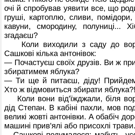
очі й спро­бував уявити все, що род
груші, картоплю, сливи, помідори,
кавуни, смородину, полуниці... 
згадаєш?
Коли виходили з саду до воріт
Сашкові кілька антонівок:
— Почастуєш своїх друзів. Ви ж при
збиратимем яблука?
— Ти ще й питаєш, діду! Прийдем
Хто ж відмовиться збирати яблука?
Коли вони від'їжджали, біля вор
дід Степан. В кабіні пахли, мов под
великі жовті антонівки. А обабіч дор
машині прив'ялі або присохлі трави
Сашкові подумалося: мабуть, усе 