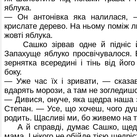
яблука.
— Он антонівка яка налилася, 
крислате дерево. На ньому поміж л
жовті яблука.
Сашко зірвав одне й підніс йо
Запахуще яблуко просвічувалося. 
зернятка всередині і тінь від його
боку.
— Уже час їх і зривати, — сказа
вдарять морози, а там не зогледишся
— Дивися, онуче, яка щедра наша 
Степан. — Усе, що хочеш, чого душ
родить. Щасливі ми, бо живемо на т
А й справді, думає Сашко, щедр
мама. І нікого не обійде тією щедрі