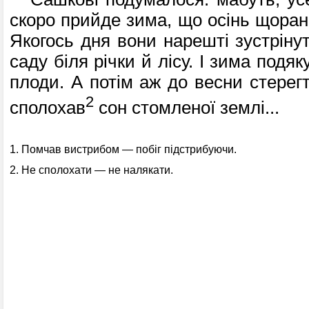
скоро прийде зима, що осінь щоранк
Якогось дня вони нарешті зустріну
саду біля річки й лісу. І зима подяку
плоди. А потім аж до весни стерег
2
сполохав
сон стомленої землі...
1. Помчав вистрибом — побіг підстрибуючи.
2. Не сполохати — не налякати.