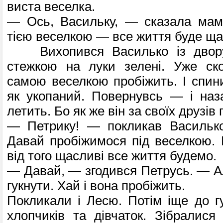
виста веселка.
— Ось, Васильку, — сказала мама
тією веселкою — все життя буде щ
Вихопився Василько із дво­р
стежкою на луки зелені. Уже ско
самою весел­кою пробіжить. І спин
як укопаний. Повернувсь — і наз
летить. Бо як же він за своїх друзів
— Петрику! — покликав Ва­силько
Давай пробіжимося під веселкою.
від того щасливі все життя будемо.
— Давай, — згодився Петрусь. — А
гукнути. Хай і вона пробіжить.
Покликали і Лесю. Потім іще до гу
хлопчиків та дівчаток. Зібралися 