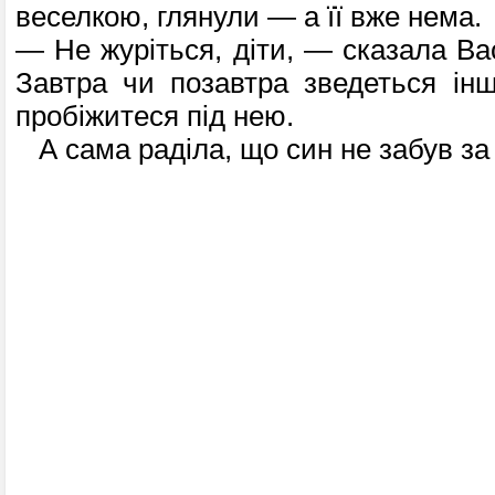
веселкою, глянули — а її вже нема.
— Не журіться, діти, — сказала В
Завтра чи позавтра зведеться інш
пробіжитеся під нею.
А сама раділа, що син не забув за 