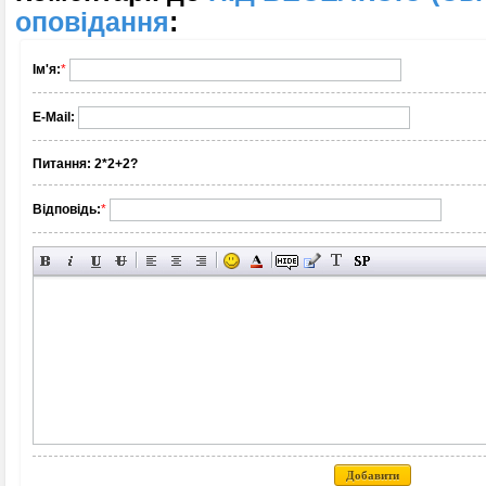
оповідання
:
Ім'я:
*
E-Mail:
Питання:
2*2+2?
Відповідь:
*
Добавити