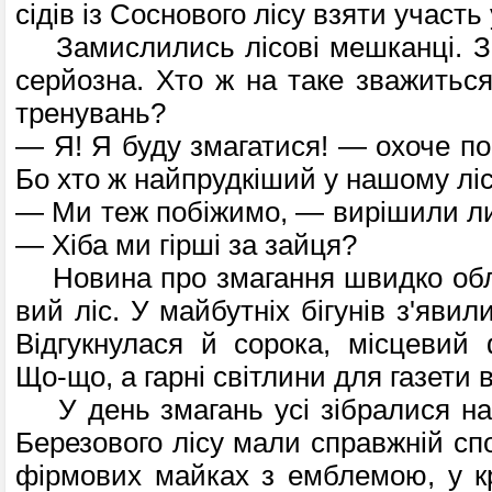
сідів із Соснового лісу взяти участь у
Замислились лісові мешканці. З
серйозна. Хто ж на таке зважиться
тренувань?
— Я! Я буду змагатися! — охоче по
Бо хто ж найпрудкіший у нашому ліс
— Ми теж побіжимо, — вирішили лис
— Хіба ми гірші за зайця?
Новина про змагання швидко обле
вий ліс. У майбутніх бігунів з'явил
Відгукнулася й сорока, місцевий 
Що-що, а гарні світлини для газети 
У день змагань усі зібралися на г
Березового лісу мали справжній сп
фірмових майках з емблемою, у кр