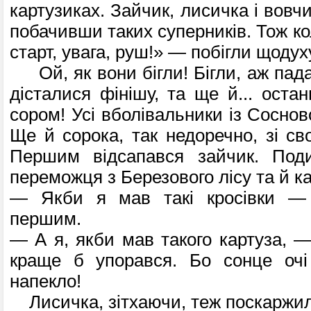
картузиках. Зайчик, лисичка і вовч
побачивши таких суперників. Тож к
старт, увага, руш!» — побігли щодух
Ой, як вони бігли! Бігли, аж пада
дісталися фінішу, та ще й... остан
сором! Усі вболівальники із Сосново
Ще й сорока, так недоречно, зі св
Першим відсапався зайчик. Под
переможця з Березового лісу та й к
— Якби я мав такі кросівки — 
першим.
— А я, якби мав такого картуза, 
краще б упорався. Бо сонце очі 
напекло!
Лисичка, зітхаючи, теж поскаржил