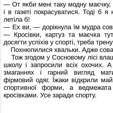
— От якби мені таку модну маєчку,
і в газеті покрасуватися. Тоді б я
летіла б!
— Ех ви, — дорікнула їм мудра сова
— Кросівки, картуз та маєчка ту
досягти успіхів у спорті, треба трен
Похнюпилися хвальки. Адже сова 
Тож згодом у Сосновому лісі влаш
школу і запросили всіх охочих. 
змаганнях і гарний вигляд мат
фірмовий одяг. Їжаки відкрили май
спортивної форми, а ведмежат
кросівками. Усе заради спорту.