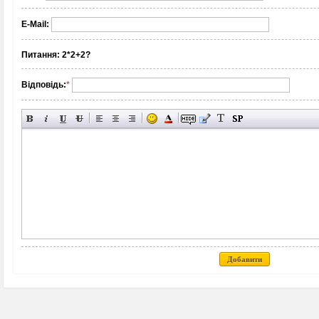
E-Mail:
Питання:
2*2+2?
Відповідь:
*
Добавити