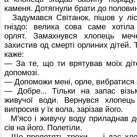
каменя. Дотягнули брати до половин
Задумався Світанок, пішов у ліс
гніздо: велика сова саме хотіла
орлят. Замахнувся хлопець мече
захистив од смерті орлиних дітей. Т
каже:
— За те, що ти врятував моїх діте
допомозі.
— Допоможи мені, орле, вибратися з
— Добре... Тільки на запас візь
живучої води. Вернувся хлопець
випросив у їх вола, зарізав його.
М'ясо і живучу воду приладнав д
сів на його. Полетіли.
Що пролетять трохи — і дає хлоп