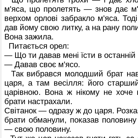
м'яса, що пролетять — знов дає м'
верхом орлові забракло м'яса. Тоді
дав йому свою литку, а на рану по
Вона зажила.
Питається орел:
— Що ти давав мені їсти в останній
— Давав своє м'ясо.
Так вибрався молодший брат наве
царя, а там весілля: його старши
царівною. Вона ж нікому не хоче 
брати настрахали.
Світанок — одразу ж до царя. Розказ
брати обманули, показав половину 
— свою половину.