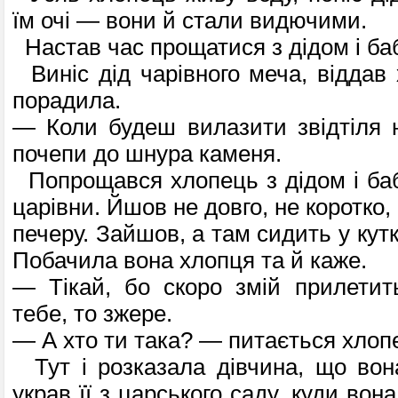
їм очі — вони й стали видючими.
Настав час прощатися з дідом і ба
Виніс дід чарівного меча, віддав 
порадила.
— Коли будеш вилазити звідтіля н
почепи до шнура каменя.
Попрощався хлопець з дідом і ба
царівни. Йшов не довго, не коротко,
печеру. Зайшов, а там сидить у кутк
Побачила вона хлопця та й каже.
— Тікай, бо скоро змій прилетит
тебе, то зжере.
— А хто ти така? — питається хлоп
Тут і розказала дівчина, що вон
украв її з царського саду, куди вон