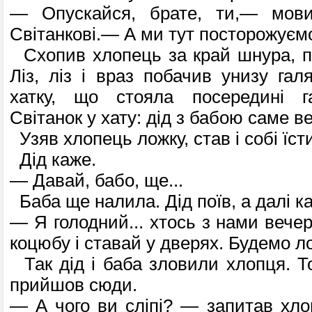
— Опускайся, брате, ти,— мови
Світанкові.— А ми тут посторожуєм
Схопив хлопець за край шнура, по
Ліз, ліз і враз побачив унизу гал
хатку, що стояла посередині г
Світанок у хату: дід з бабою саме в
Узяв хлопець ложку, став і собі їст
Дід каже.
— Давай, бабо, ще...
Баба ще налила. Дід поїв, а далі к
— Я голодний... хтось з нами вечер
коцюбу і ставай у дверях. Будемо л
Так дід і баба зловили хлопця. То
прийшов сюди.
— А чого ви сліпі? — запитав хло