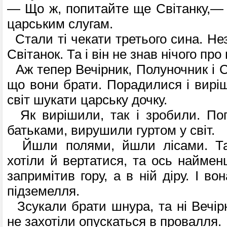
— Що ж, попитайте ще Світанку,— 
царським слугам.
Стали ті чекати третього сина. Не
Світанок. Та і він не знав нічого про
Аж тепер Вечірник, Полуночник і С
що вони брати. Порадилися і виріш
світ шукати царську дочку.
Як вирішили, так і зробили. По
батьками, вирушили гуртом у світ.
Йшли полями, йшли лісами. Та
хотіли й вертатися, та ось наймен
запримітив гору, а в ній діру. І во
підземелля.
Зсукали брати шнура, та ні Вечірн
не захотіли опускаться в провалля.