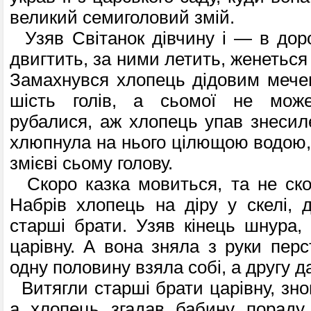
великий семиголовий змій.
Узяв Світанок дівчину і — в доро
двигтить, за ними летить, женеться
Замахнувся хлопець дідовим мече
шість голів, а сьомої не може
рубалися, аж хлопець упав знесиле
хлюпнула на нього цілющою водою, 
змієві сьому голову.
Скоро казка мовиться, та не ско
Набрів хлопець на діру у скелі, 
старші брати. Узяв кінець шнура, 
царівну. А вона зняла з руки перс
одну половину взяла собі, а другу д
Витягли старші брати царівну, зно
а хлопець згадав бабину пораду,