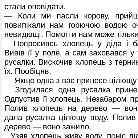
стали оповідати.
— Коли ми пасли корову, прийш
повипікали нам горючою водою оч
невидющі. Помогти нам може тільки
Попросивсь хлопець у діда і ба
Вивів її у поле, а сам заховався 
русалки. Вискочив хлопець з терни
їх. Пообіцяв.
— Якщо одна з вас принесе цілющу в
Згодилася одна русалка принес
Одпустив її хлопець. Незабаром пр
Полив хлопець на дерево — воно 
дала русалка цілющу воду. Полив
дерево — воно зажило.
Узяв хлопець живу воду, поніс дід