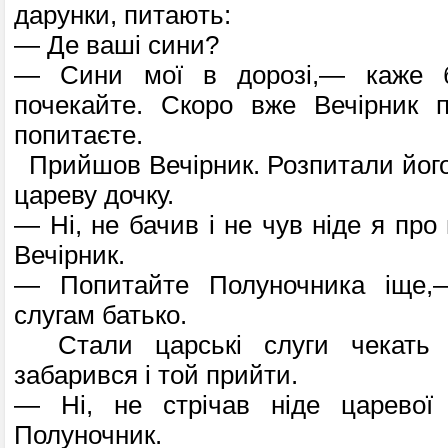
дарунки, питають:
— Де ваші сини?
— Сини мої в дорозі,— каже 
почекайте. Скоро вже Вечірник п
попитаєте.
Прийшов Вечірник. Розпитали його 
цареву дочку.
— Ні, не бачив і не чув ніде я про
Вечірник.
— Попитайте Полуночника іще,
слугам батько.
Стали царські слуги чекать 
забарився і той прийти.
— Ні, не стрічав ніде царевої
Полуночник.