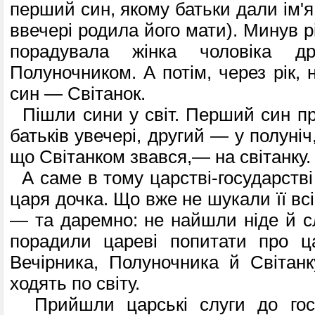
перший син, якому батьки дали ім'я
ввечері родила його мати). Минув рік
порадувала жінка чоловіка 
Полуночником. А потім, через рік, 
син — Світанок.
Пішли сини у світ. Перший син п
батьків увечері, другий — у полуні
що Світанком звався,— на світанку.
А саме в тому царстві-государстві
царя дочка. Що вже не шукали її всі
— та даремно: не найшли ніде й слі
порадили цареві попитати про ц
Вечірника, Полуночника й Світан
ходять по світу.
Прийшли царські слуги до госп