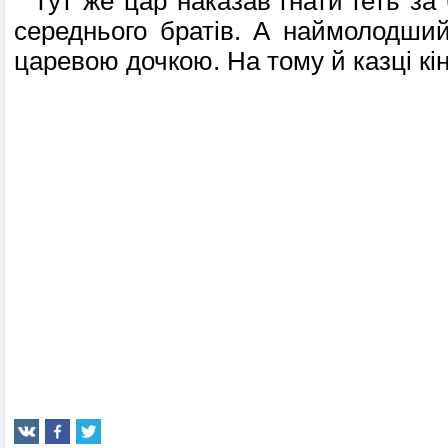
Тут же цар наказав гнати геть за 
середнього братів. А наймолодши
царевою дочкою. На тому й казці кі