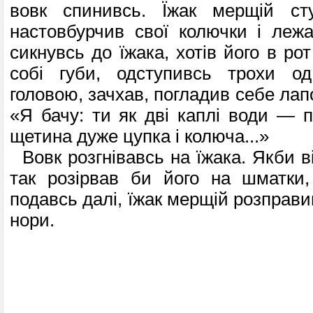
вовк спинивсь. Їжак мерщій ст
настовбурчив свої колючки і леж
сикнувсь до їжака, хотів його в рот
собі губи, одступивсь трохи од
головою, зачхав, погладив себе лапо
«Я бачу: ти як дві каплі води — п
щетина дуже цупка і колюча...»
Вовк розгнівавсь на їжака. Якби в
так розірвав би його на шматки,
подавсь далі, їжак мерщій розправив
нори.