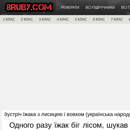
РЕФЕРАТИ
ВСІ ПІДРУЧНИКИ
ВСІ 
1 КЛАС
2 КЛАС
3 КЛАС
4 КЛАС
5 КЛАС
6 КЛАС
7 КЛАС
Зустріч їжака з лисицею і вовком (українська народ
Одного разу їжак біг лісом, шукав с