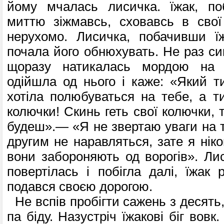
йому мчалась лисичка. їжак, по
миттю зіжмавсь, сховавсь в свої
нерухомо. Лисичка, побачивши їж
почала його обнюхувать. Не раз си
щоразу натикалась мордою на 
одійшла од нього і каже: «Який ти
хотіла полюбуваться на тебе, а т
колючки! Скинь геть свої колючки, 
будеш».— «Я не звертаю уваги на т
другим не наравляться, зате я нік
вони забороняють од ворогів». Лис
повертілась і побігла далі, їжак 
подався своєю дорогою.
Не вспів пробігти сажень з десять,
па біду. Назустріч їжакові біг вовк