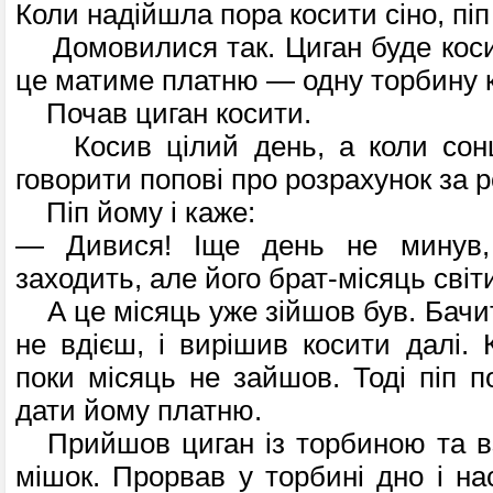
Коли надійшла пора косити сіно, піп
Домовилися так. Циган буде косит
це матиме платню — одну торбину к
Почав циган косити.
Косив цілий день, а коли сонц
говорити попові про розрахунок за р
Піп йому і каже:
— Дивися! Іще день не минув,
заходить, але його брат-місяць світ
А це місяць уже зійшов був. Бачит
не вдієш, і вирішив косити далі. 
поки місяць не зайшов. Тоді піп п
дати йому платню.
Прийшов циган із торбиною та вз
мішок. Прорвав у торбині дно і на