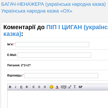
БАГАЧ-НЕНАЖЕРА (українська народна казка)
Українська народна казка «ОХ»
Коментарії до
ПІП І ЦИГАН (україн
казка)
:
Ім'я:
*
E-Mail:
Питання:
2*2+2?
Відповідь:
*