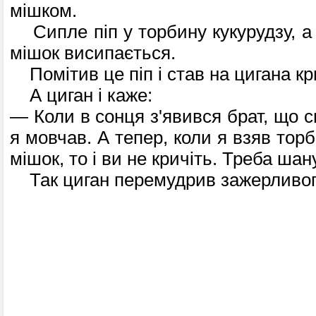
мішком.
Сипле піп у торбину кукурудзу, а 
мішок висипається.
Помітив це піп і став на цигана кр
А циган і каже:
— Коли в сонця з'явився брат, що св
я мовчав. А тепер, коли я взяв торб
мішок, то і ви не кричіть. Треба шан
Так циган перемудрив зажерливог