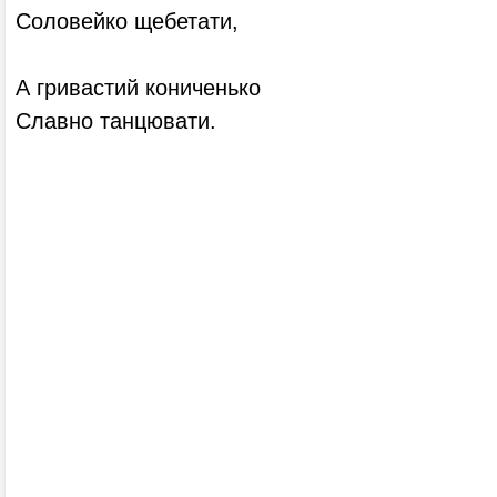
Соловейко щебетати,
А гривастий кониченько
Славно танцювати.