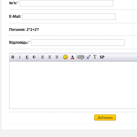
Ім'я:
*
E-Mail:
Питання:
2*2+2?
Відповідь:
*
Добавити