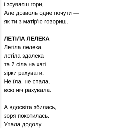
і зсуваєш гори,
Але дозволь одне почути —
як ти з матір'ю говориш.
ЛЕТІЛА ЛЕЛЕКА
Летіла лелека,
летіла здалека
та й сіла на хаті
зірки рахувати.
Не їла, не спала,
всю ніч рахувала.
А вдосвіта збилась,
зоря покотилась.
Упала додолу