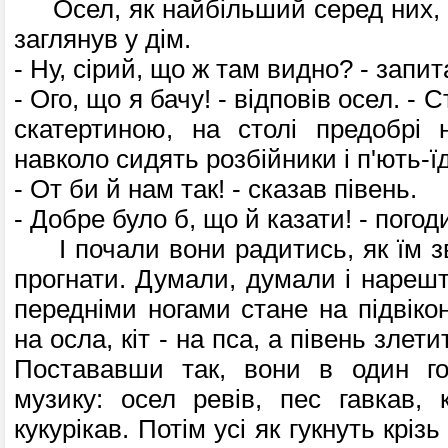
Осел, як найбільший серед них, пі
заглянув у дім.
- Ну, сірий, що ж там видно? - запит
- Ого, що я бачу! - відповів осел. - 
скатертиною, на столі предобрі 
навколо сидять розбійники і п'ють-їд
- От би й нам так! - сказав півень.
- Добре було б, що й казати! - погод
І почали вони радитись, як їм зві
прогнати. Думали, думали і нарешт
передніми ногами стане на підвіко
на осла, кіт - на пса, а півень злети
Постававши так, вони в один г
музику: осел ревів, пес гавкав, к
кукурікав. Потім усі як гукнуть крізь