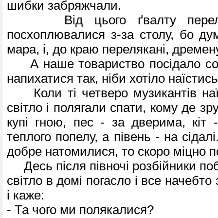
шибки забряжчали.
Від цього ґвалту переляка
посхоплювалися з-за столу, бо ду
мара, і, до краю перелякані, дремен
А наше товариство посідало собі
напихатися так, ніби хотіло наїстись
Коли ті четверо музикантів наїл
світло і полягали спати, кому де зр
купі гною, пес - за дверима, кіт 
теплого попелу, а півень - на сідалі
добре натомилися, то скоро міцно п
Десь після півночі розбійники поб
світло в домі погасло і все начебто
і каже:
- Та чого ми полякалися?