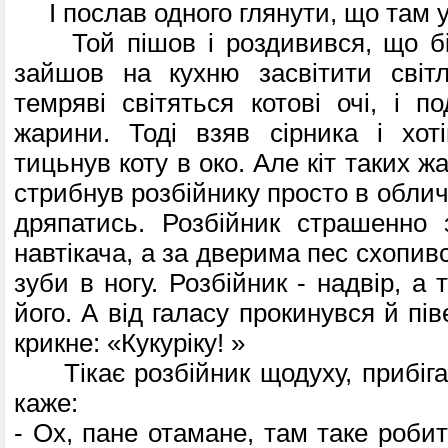
І послав одного глянути, що там у
Той пішов і роздивився, що біл
зайшов на кухню засвітити світл
темряві світяться котові очі, і п
жарини. Тоді взяв сірника і хот
тицьнув коту в око. Але кіт таких ж
стрибнув розбійнику просто в облич
дряпатись. Розбійник страшенно 
навтікача, а за дверима пес схопив
зуби в ногу. Розбійник - надвір, а 
його. А від галасу прокинувся й пів
крикне: «Кукуріку! »
Тікає розбійник щодуху, прибіга
каже:
- Ох, пане отамане, там таке робит