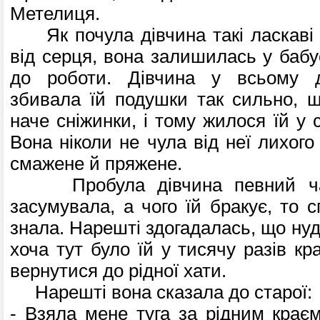
Метелиця.
Як почула дівчина такі ласкаві с
від серця, вона залишилась у бабу
до роботи. Дівчина у всьому д
збивала їй подушки так сильно, що
наче сніжинки, і тому жилося їй у 
Вона ніколи не чула від неї лихого
смажене й пряжене.
Пробула дівчина певний час
засумувала, а чого їй бракує, то 
знала. Нарешті здогадалась, що нудь
хоча тут було їй у тисячу разів кра
вернутися до рідної хати.
Нарешті вона сказала до старої:
- Взяла мене туга за рідним краєм