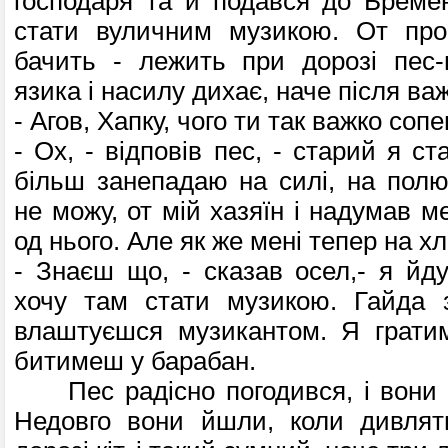
господаря та й подався до Бреме
стати вуличним музикою. От про
бачить - лежить при дорозі пес-
язика і насилу дихає, наче після важ
- Агов, Хапку, чого ти так важко соп
- Ох, - відповів пес, - старий я ст
більш занепадаю на силі, на пол
не можу, от мій хазяїн і надумав ме
од нього. Але як же мені тепер на х
- Знаєш що, - сказав осел,- я йд
хочу там стати музикою. Гайда 
влаштуєшся музикантом. Я гратим
битимеш у барабан.
Пес радісно погодився, і вони п
Недовго вони йшли, коли дивлят