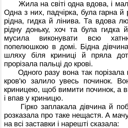
Жила на світі одна вдова, і мала
Одна з них, падчірка, була гарна й 
рідна, гидка й лінива. Та вдова л
рідну доньку, хоч та була гидка й
мусила виконувати всю хатн
попелюшкою в домі. Бідна дівчин
шляху біля криниці й пряла дот
прорізала пальці до крові.
Одного разу вона так порізала н
кров'ю залило увесь починок. Во
криницею, щоб вимити починок, а ві
і впав у криницю.
Гірко заплакала дівчина й побі
розказала про таке нещастя. А мачу
на всі заставки і нарешті сказала: