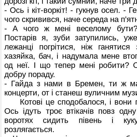
дорозі кіт, і такий сумний, наче три д
- Ось і кіт-воркіт! - гукнув осел. - 
чого скривився, наче середа на п'я
- А чого ж мені веселому бути? 
Постарів я, зуби затупились, уж
лежанці погрітися, ніж ганятися
хазяйка, бач, і надумала мене вто
од неї. І що тепер мені робити? 
добру пораду.
- Гайда з нами в Бремен, ти ж ма
концерти, от і станеш вуличним муз
Котові це сподобалося, і вони п
Ось ідуть троє втікачів повз одн
воротях сидить півень і кук
розлягається.