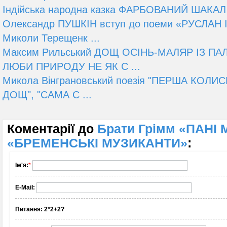
Індійська народна казка ФАРБОВАНИЙ ШАКАЛ
Олександр ПУШКІН вступ до поеми «РУСЛАН
Миколи Терещенк ...
Максим Рильський ДОЩ ОСІНЬ-МАЛЯР ІЗ П
ЛЮБИ ПРИРОДУ НЕ ЯК С ...
Микола Вінграновський поезія "ПЕРША КОЛИ
ДОЩ", "САМА С ...
Коментарії до
Брати Грімм «ПАНІ
«БРЕМЕНСЬКІ МУЗИКАНТИ»
:
Ім'я:
*
E-Mail:
Питання:
2*2+2?