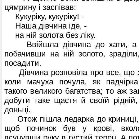
цямрину і заспівав:
Кукуріку, кукуріку! -
Наша дівчина іде, -
на ній золота без ліку.
Ввійшла дівчина до хати, а м
побачивши на ній золото, зраділи
посадити.
Дівчина розповіла про все, що з
коли мачуха почула, як падчірк
такого великого багатства; то аж з
добути таке щастя й своїй рідній,
доньці.
Отож пішла ледарка до криниці, с
щоб починок був у крові, вкол
всунувши руку в густий терен. А по