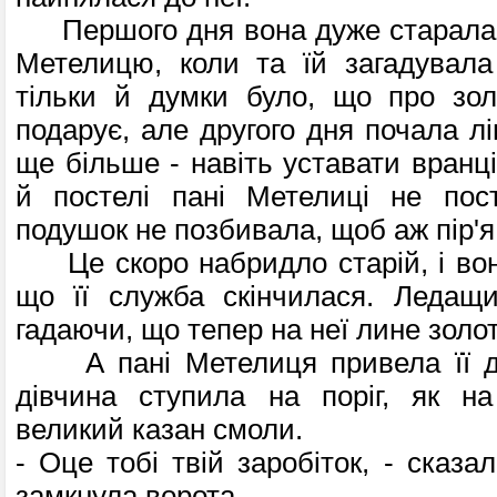
Першого дня вона дуже старалася
Метелицю, коли та їй загадувала
тільки й думки було, що про зол
подарує, але другого дня почала лі
ще більше - навіть уставати вранці
й постелі пані Метелиці не пост
подушок не позбивала, щоб аж пір'я
Це скоро набридло старій, і вона
що її служба скінчилася. Ледащи
гадаючи, що тепер на неї лине зол
А пані Метелиця привела її до
дівчина ступила на поріг, як на
великий казан смоли.
- Оце тобі твій заробіток, - сказа
замкнула ворота.