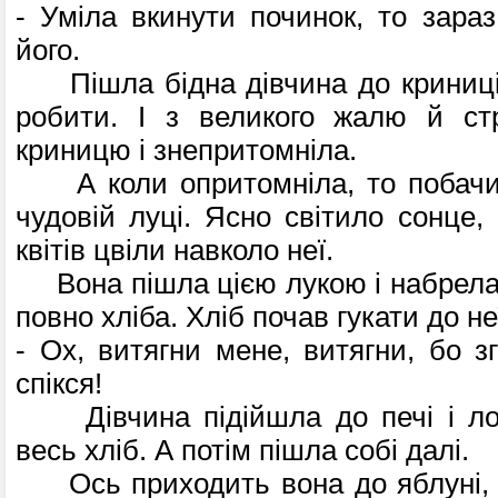
- Уміла вкинути починок, то зараз
його.
Пішла бідна дівчина до криниці,
робити. І з великого жалю й ст
криницю і знепритомніла.
А коли опритомніла, то побачи
чудовій луці. Ясно світило сонце, 
квітів цвіли навколо неї.
Вона пішла цією лукою і набрела н
повно хліба. Хліб почав гукати до не
- Ох, витягни мене, витягни, бо з
спікся!
Дівчина підійшла до печі і ло
весь хліб. А потім пішла собі далі.
Ось приходить вона до яблуні, а