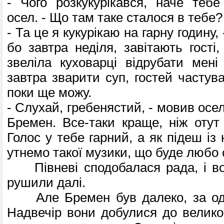
- Чого розкукурікався, наче тебе
осел. - Що там таке сталося в тебе?
- Та це я кукурікаю на гарну годину, 
бо завтра неділя, завітають гості
звеліла куховарці відрубати мені 
завтра зварити суп, гостей частува
поки ще можу.
- Слухай, гребенястий, - мовив осел
Бремен. Все-таки краще, ніж отут
Голос у тебе гарний, а як підеш із
утнемо такої музики, що буде любо 
Півневі сподобалася рада, і во
рушили далі.
Але Бремен був далеко, за оди
Надвечір вони добулися до великог