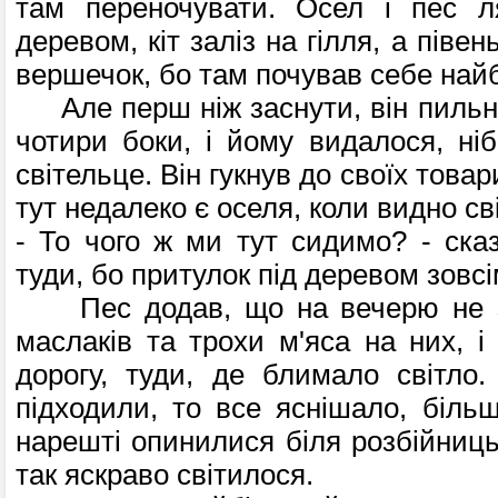
там переночувати. Осел і пес л
деревом, кіт заліз на гілля, а піве
вершечок, бо там почував себе най
Але перш ніж заснути, він пильно
чотири боки, і йому видалося, ні
світельце. Він гукнув до своїх това
тут недалеко є оселя, коли видно св
- То чого ж ми тут сидимо? - сказ
туди, бо притулок під деревом зовсі
Пес додав, що на вечерю не за
маслаків та трохи м'яса на них, і
дорогу, туди, де блимало світло
підходили, то все яснішало, більш
нарешті опинилися біля розбійниць
так яскраво світилося.