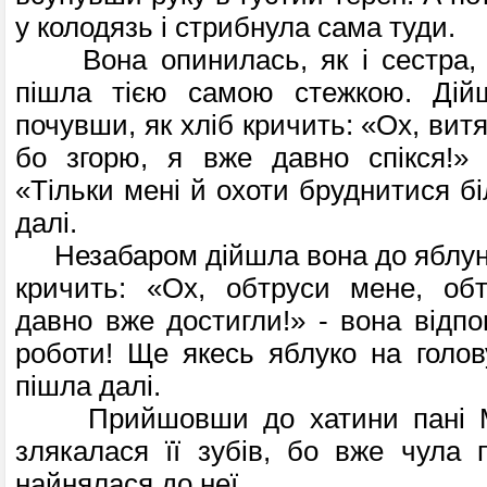
у колодязь і стрибнула сама туди.
Вона опинилась, як і сестра, н
пішла тією самою стежкою. Дій
почувши, як хліб кричить: «Ох, витя
бо згорю, я вже давно спікся!» 
«Тільки мені й охоти бруднитися біл
далі.
Незабаром дійшла вона до яблуні 
кричить: «Ох, обтруси мене, обт
давно вже достигли!» - вона відпо
роботи! Ще якесь яблуко на голову
пішла далі.
Прийшовши до хатини пані Ме
злякалася її зубів, бо вже чула п
найнялася до неї.