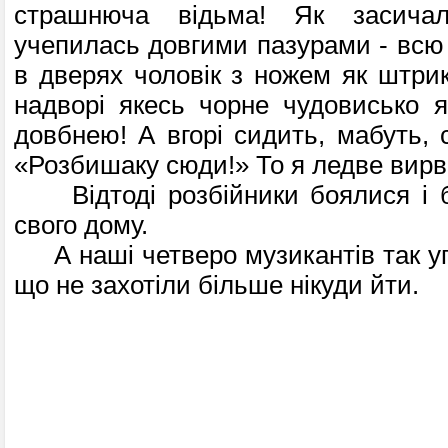
страшнюча відьма! Як засича
учепилась довгими пазурами - всю 
в дверях чоловік з ножем як штрик
надворі якесь чорне чудовисько 
довбнею! А вгорі сидить, мабуть, 
«Розбишаку сюди!» То я ледве вирв
Відтоді розбійники боялися і бл
свого дому.
А наші четверо музикантів так уп
що не захотіли більше нікуди йти.