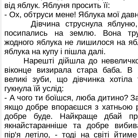
від яблук. Яблуня просить її:
- Ох, обтруси мене! Яблука мої дав
Дівчина струснула яблуню, і
посипались на землю. Вона тру
жодного яблука не лишилося на ябл
яблука на купу і пішла далі.
Нарешті дійшла до невеличкої 
віконце визирала стара баба. В 
великі зуби, що дівчинка хотіла 
гукнула їй услід:
- А чого ти боїшся, люба дитино? З
якщо добре впораєшся з хатньою р
добре буде. Найкраще дбай про
якнайстаранніше та добре виби
пір'я летіло, - тоді на світі йтиме