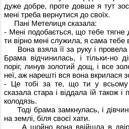
дуже добре, проте довше я тут зос
мені треба вернутися до своїх.
Пані Метелиця сказала:
- Мені подобається, що тебе тягне д
ти вірно мені служила, я сама тебе 
Вона взяла її за руку і провела 
Брама відчинилась, і тільки-но д
поріг, линув золотий дощ, і все зо
неї, аж нарешті вся вона вкрилася 
- Це тобі за те, що ти у всьому
сказала стара і віддала їй також і 
колодязь.
Тоді брама замкнулась, і дівчина
на землі, біля своєї хати.
А щойно вона ввійшла в двір, 