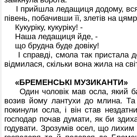
І прийшла ледащиця додому, вся 
півень, побачивши її, злетів на цямр
Кукуріку, кукуріку! -
Наша ледащиця йде, -
що брудна буде довіку!
І справді, смола так пристала д
відмилася, скільки вона жила на світ
«БРЕМЕНСЬКІ МУЗИКАНТИ»
Один чоловік мав осла, який баг
возив йому лантухи до млина. Та 
покинули осла, і він став нездатн
господар почав думати, як би здих
годувати. Зрозумів осел, що лихим в