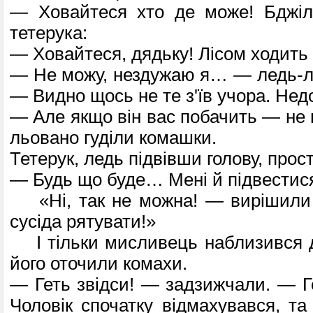
— Ховайтеся хто де може! Бджіло
тетерука:
— Ховайтеся, дядьку! Лісом ходить
— Не можу, нездужаю я… — ледь-л
— Видно щось не те з'їв учора. Нед
— Але якщо він вас побачить — не 
льовано гуділи комашки.
Тетерук, ледь підвівши голову, прос
— Будь що буде… Мені й підвести
«Ні, так не можна! — вирішили
сусі­да рятувати!»
І тільки мисливець наблизився до
йо­го оточили комахи.
— Геть звідси! — задзижчали. — Ге
Чоловік спочатку відмахувався, та