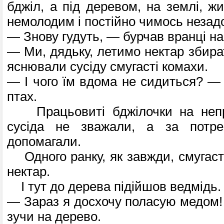
бджіл, а під деревом, на землі, жи
немолодим і постійно чимось незад
— Знову гудуть, — бурчав вранці на
— Ми, дядьку, летимо нектар збира
яснювали сусіду смугасті комахи.
— І чого їм вдома не сидиться? —
птах.
Працьовиті бджілочки на непри
сусіда не зважали, а за потр
допомагали.
Одного ранку, як завжди, смугасті
нектар.
І тут до дерева підійшов ведмідь.
— Зараз я досхочу поласую медом! 
зучи на дерево.