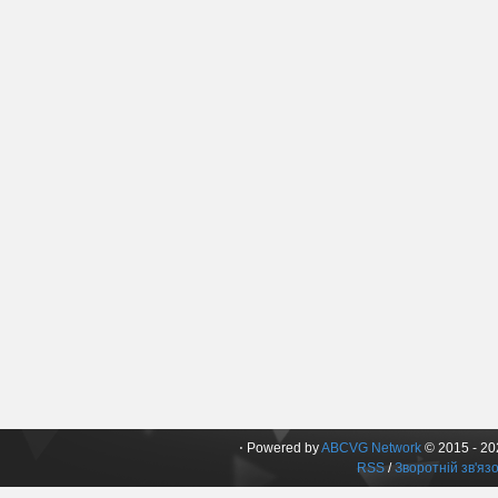
⋅ Powered by
ABCVG Network
© 2015 - 202
RSS
/
Зворотній зв'яз