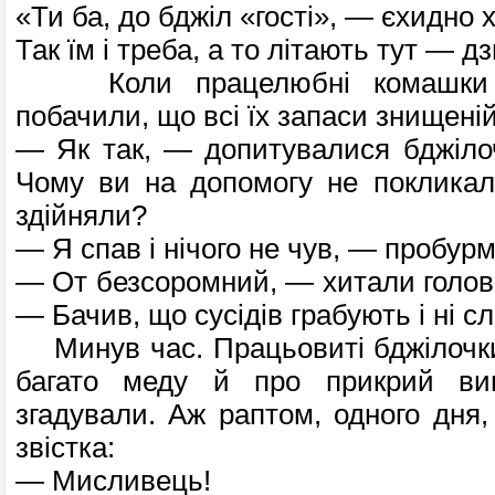
«Ти ба, до бджіл «гості», — єхидно 
Так їм і треба, а то літають тут — 
Коли працелюбні комашки п
побачили, що всі їх запаси знищені
— Як так, — допитувалися бджіло
Чому ви на допомогу не покликал
здій­няли?
— Я спав і нічого не чув, — пробурм
— От безсоромний, — хитали головам
— Бачив, що сусідів грабують і ні с
Минув час. Працьовиті бджілочки
ба­гато меду й про прикрий ви
згадували. Аж раптом, одного дня,
звістка:
— Мисливець!