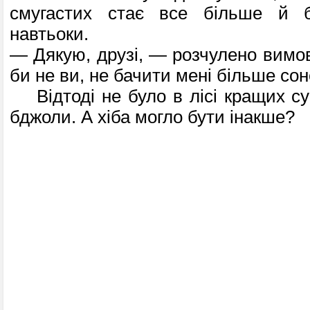
смугастих стає все більше й б
навтьоки.
— Дякую, друзі, — розчулено вимов
би не ви, не бачити мені більше сон
Відтоді не було в лісі кращих сусі
бджоли. А хіба могло бути інакше?