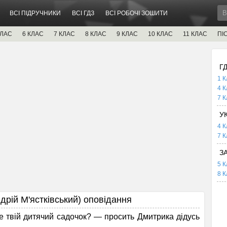
ВСІ ПІДРУЧНИКИ
ВСІ ГДЗ
ВСІ РОБОЧІ ЗОШИТИ
КЛАС
6 КЛАС
7 КЛАС
8 КЛАС
9 КЛАС
10 КЛАС
11 КЛАС
ПІ
Г
1 К
4 К
7 К
У
4 К
7 К
З
5 К
8 К
ій М'ястківський) оповідання
е твій дитячий садо­чок? — просить Дмитрика дідусь