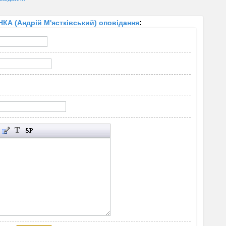
А (Андрій М'ястківський) оповідання
: