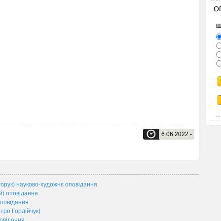
О
Щ
6.06.2022 -
рук) науково-художнє оповідання
) оповідання
повідання
тро Гордійчук)
овідання