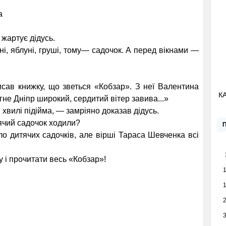
а
 жартує дідусь.
, яблуні, груші, тому— садочок. А перед вікнами —
исав книжку, що зветься «Кобзар». З неї Валентина
К
гне Дніпр широкий, сердитий вітер завива...»
хвилі підійма, — замріяно доказав дідусь.
ячий садочок ходили?
ло дитячих садочків, але вірші Тараса Шевченка всі
у і прочитати весь «Кобзар»!