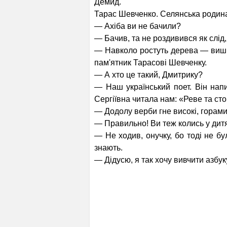
Демид.
Тарас Шевченко. Селянська родин
— Ахіба ви не бачили?
— Бачив, та не роздивився як слід,
— Навколо ростуть дерева — вишні
пам'ятник Тарасові Шевченку.
— А хто це такий, Дмитрику?
— Наш український поет. Він нап
Сергіївна читала нам: «Реве та сто
— Додолу верби гне високі, горами 
— Правильно! Ви теж колись у дит
— Не ходив, онучку, бо тоді не бу
знають.
— Дідусю, я так хочу вивчити азбук