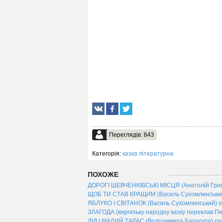
Переглядів: 843
Категорія:
казка літературна
ПОХОЖЕ
ДОРОГІ ШЕВЧЕНКІВСЬКІ МІСЦЯ (Анатолій Григо
ЩОБ ТИ СТАВ КРАЩИМ (Василь Сухомлинський
ЯБЛУКО І СВІТАНОК (Василь Сухомлинський) о
ЗЛАГОДА (киргизьку народну казку переклав Пе
ДІД І МАЛИЙ ТАРАС (Володимира Барагура) оп