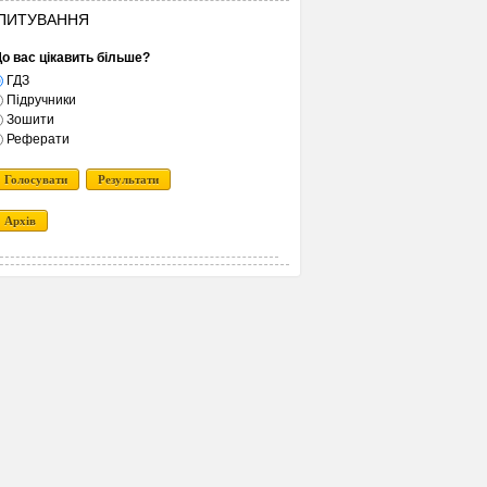
ПИТУВАННЯ
о вас цікавить більше?
ГДЗ
Підручники
Зошити
Реферати
Голосувати
Результати
Архів