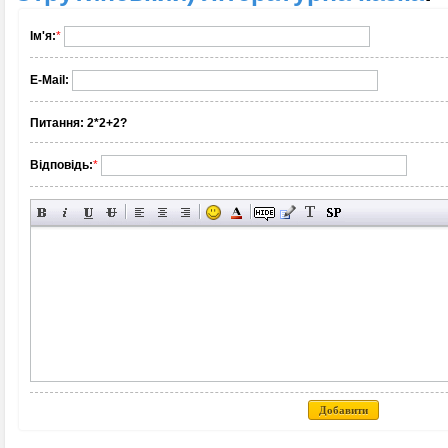
Ім'я:
*
E-Mail:
Питання:
2*2+2?
Відповідь:
*
Добавити