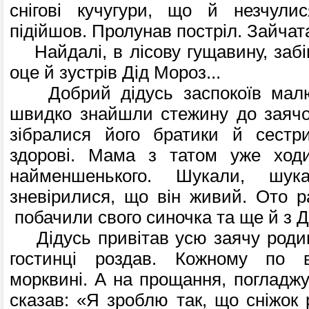
сні­гові кучугури, що й незчули
підійшов. Пролунав постріл. Зайчата
Найдалі, в лісову гущавину, забіг
оце й зустрів Дід Мороз...
Добрий дідусь заспокоїв малюк
швидко знайшли стежину до заячо
зібралися йо­го братики й сестр
здорові. Мама з татом уже ход
найменшенького. Шукали, шу
зневірилися, що він живий. Ото р
побачили свого синочка та ще й з Д
Дідусь привітав усю заячу родин
гостинці роздав. Кожному по в
морквині. А на прощання, погладжу
сказав: «Я зроблю так, що сні­жок