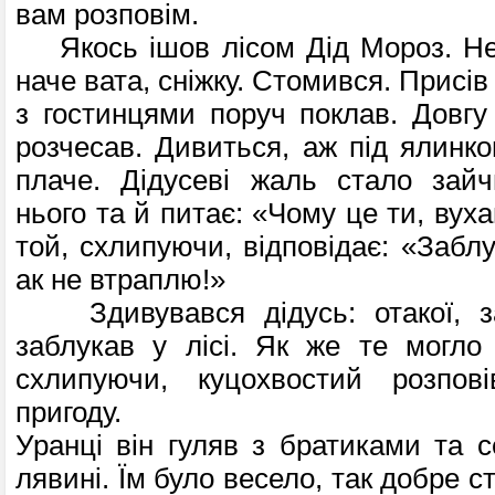
вам розповім.
Якось ішов лісом Дід Мороз. Неч
на­че вата, сніжку. Стомився. Присів
з гостинцями поруч поклав. Довгу
розче­сав. Дивиться, аж під ялинк
плаче. Дідусеві жаль стало зайч
нього та й питає: «Чому це ти, вух
той, схлипуючи, відповідає: «Заблу
ак не втраплю!»
Здивувався дідусь: отакої, з
заблукав у лісі. Як же те могло
схлипуючи, куцохво­стий розпо
пригоду.
Уранці він гуляв з братиками та с
лявині. Їм було весело, так добре с