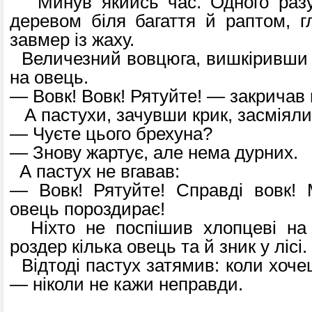
Минув якийсь час. Одного разу 
деревом біля багаття й раптом, г
завмер із жаху.
Величезний вовцюга, вишкіривши 
на овець.
— Вовк! Вовк! Рятуйте! — закричав 
А пастухи, зачувши крик, засміяли
— Чуєте цього брехуна?
— Знову жартує, але нема дурних.
А пастух не вгавав:
— Вовк! Рятуйте! Справді вовк! 
овець пороздирає!
Ніхто не поспішив хлопцеві на 
роздер кілька овець та й зник у лісі.
Відтоді пастух затямив: коли хочеш
— ніколи не кажи неправди.