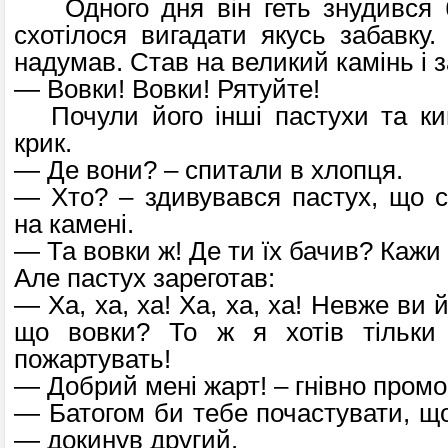
Одного дня він геть знудився б
схотілося вигадати якусь забавку.
надумав. Став на великий камінь і 
— Вовки! Вовки! Рятуйте!
Почули його інші пастухи та ки
крик.
— Де вони? – спитали в хлопця.
— Хто? – здивувався пастух, що си
на камені.
— Та вовки ж! Де ти їх бачив? Каж
Але пастух зареготав:
— Ха, ха, ха! Ха, ха, ха! Невже ви 
що вовки? То ж я хотів тільки
пожартувать!
— Добрий мені жарт! – гнівно промо
— Батогом би тебе почастувати, що
— докинув другий.