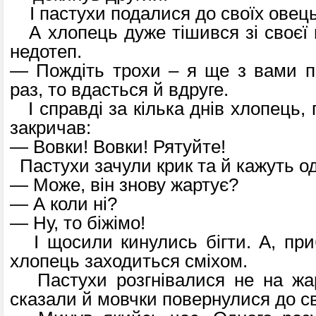
І пастухи подалися до своїх овець
А хлопець дуже тішився зі своєї в
недотеп.
— Пождіть трохи – я ще з вами п
раз, то вдасться й вдруге.
І справді за кілька днів хлопець, п
закричав:
— Вовки! Вовки! Рятуйте!
Пастухи зачули крик та й кажуть о
— Може, він знову жартує?
— А коли ні?
— Ну, то біжімо!
І щосили кинулись бігти. А, при
хлопець заходиться сміхом.
Пастухи розгнівалися не на жарт
сказали й мовчки повернулися до св