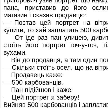
Григорович узяв портрет, що накид
пана, приставив до його ослин
магазин і сказав продавцю:
— Постав цей портрет на вітри
купити, то хай заплатить 500 карб
От іде раз пан улицею, дивить
стоїть його портрет точ-у-точ, 
вухами.
Він до продавця, а там один пок
— Скільки стоїть осел, що на вітр
Продавець каже:
— 500 карбованців.
Пан підійшов і каже:
— Цей портрет я заберу!
Вийняв 500 карбованців і заплати