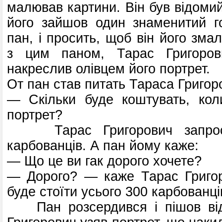
малював картини. Він був відоми
його зайшов один знаменитий г
пан, і просить, щоб він його зм
з цим паном, Тарас Григоров
накреслив олівцем його портрет.
От пан став питать Тараса Григор
— Скільки буде коштувать, кол
портрет?
Тарас Григорович запрос
карбованців. А пан йому каже:
— Що це ви гак дорого хочете?
— Дорого? — каже Тарас Григор
буде стоїти усього 300 карбованці
Пан розсердився і пішов від