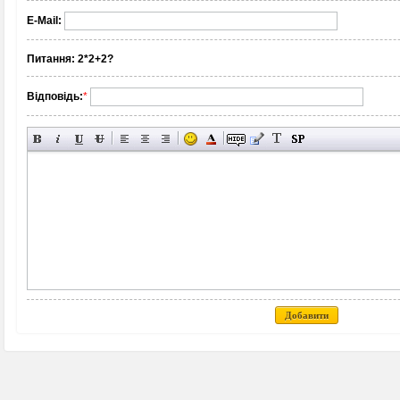
E-Mail:
Питання:
2*2+2?
Відповідь:
*
Добавити