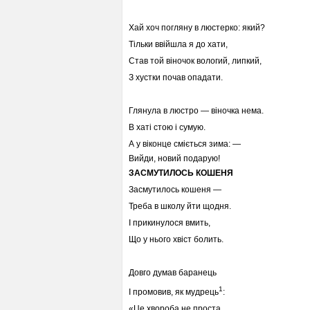
Хай хоч погляну в люстерко: який?
Тільки ввійшла я до хати,
Став той віночок вологий, липкий,
З хустки почав опадати.
Глянула в люстро — віночка нема.
В хаті стою і сумую.
А у віконце сміється зима: —
Вийди, новий подарую!
ЗАСМУТИЛОСЬ КОШЕНЯ
Засмутилось кошеня —
Треба в школу йти щодня.
І прикинулося вмить,
Що у нього хвіст болить.
Довго думав баранець
1
І промовив, як мудрець
:
«Це хвороба не проста,