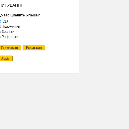
ПИТУВАННЯ
о вас цікавить більше?
ГДЗ
Підручники
Зошити
Реферати
Голосувати
Результати
Архів