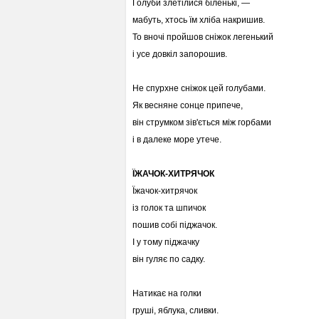
Голуби злетілися біленькі, —
мабуть, хтось їм хліба накришив.
То вночі пройшов сніжок легенький
і усе довкіл запорошив.
Не спурхне сніжок цей голубами.
Як весняне сонце припече,
він струмком зів'ється між горбами
і в далеке море утече.
ЇЖАЧОК-ХИТРЯЧОК
Їжачок-хитрячок
із голок та шпичок
пошив собі піджачок.
І у тому піджачку
він гуляє по садку.
Натикає на голки
груші, яблука, сливки.