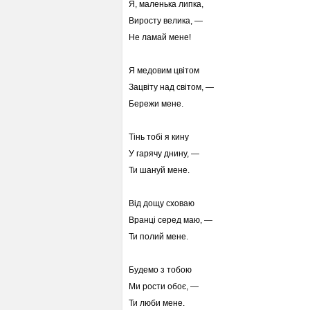
Я, маленька липка,
Виросту велика, —
Не ламай мене!
Я медовим цвітом
Зацвіту над світом, —
Бережи мене.
Тінь тобі я кину
У гарячу днину, —
Ти шануй мене.
Від дощу сховаю
Вранці серед маю, —
Ти полий мене.
Будемо з тобою
Ми рости обоє, —
Ти люби мене.