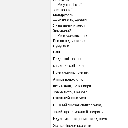
— Ми у теплі краї,
У казкові гаї
Мандрували.
— Розкажіть, журавлі,
Як на дальній землі
Зимували?
— Ми в казкових гаях
Все по рідних краях
Сумували.
СНІГ
Падав сніг на поріг,
кіт зліпив собі пиріг.
Поки смажив, поки пік,
А пиріг водою стік.
Кіт не знав, що на пиріг
Треба тісто, а не сніг.
СНІЖНИЙ ВІНОЧОК
Сніжний віночок сплітає зима,
Такий, що не можна й намріяти.
Йду я тихенько, немов крадькома –
Жалко віночок розвіяти.