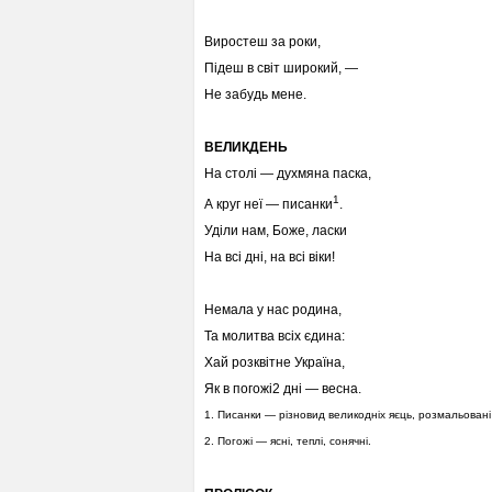
Виростеш за роки,
Підеш в світ широкий, —
Не забудь мене.
ВЕЛИКДЕНЬ
На столі — духмяна паска,
1
А круг неї — писанки
.
Уділи нам, Боже, ласки
На всі дні, на всі віки!
Немала у нас родина,
Та молитва всіх єдина:
Хай розквітне Україна,
Як в погожі2 дні — весна.
1. Писанки — різновид великодніх яєць, розмальовані
2. Погожі — ясні, теплі, сонячні.