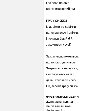
І до себе на обід
він скликає цілий рід.
ГРА У СНІЖКИ
Із доріжки до доріжки
полетіли влучні сніжки,
і почався білий бій,
закрутився у сувій.
Закрутився, покотився,
під горою зупинився.
Зверху сніг і знизу сніг,
і ніхто узнать не міг,
де чиї стирчали ніжки.
Ой, весела гра у сніжки!
ЖУРАВЛИКИ-ЖУРАВЛІ
Журавлики-журавлі,
Де літали ви, малі,
Де бували?