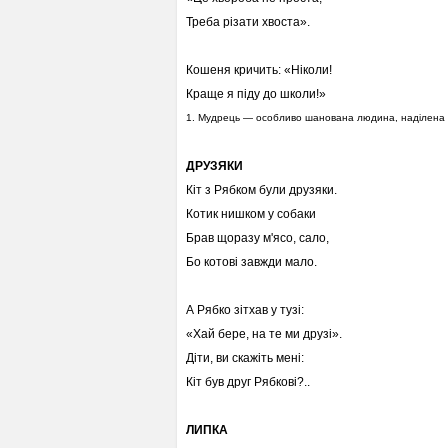
Треба різати хвоста».
Кошеня кричить: «Ніколи!
Краще я піду до школи!»
1. Мудрець — особливо шанована людина, наділена 
ДРУЗЯКИ
Кіт з Рябком були друзяки.
Котик нишком у собаки
Брав щоразу м'ясо, сало,
Бо котові завжди мало.
А Рябко зітхав у тузі:
«Хай бере, на те ми друзі».
Діти, ви скажіть мені:
Кіт був друг Рябкові?..
ЛИПКА