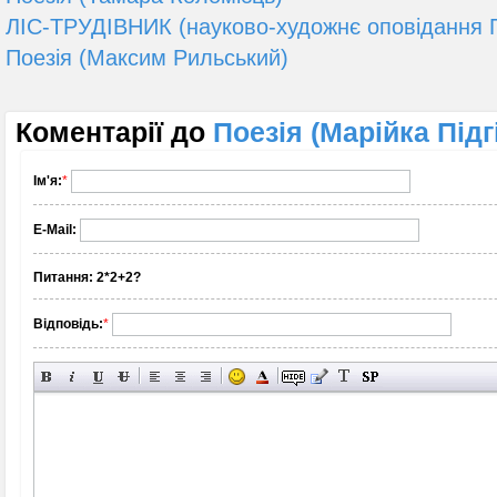
ЛІС-ТРУДІВНИК (науково-художнє оповідання 
Поезія (Максим Рильський)
Коментарії до
Поезія (Марійка Підг
Ім'я:
*
E-Mail:
Питання:
2*2+2?
Відповідь:
*