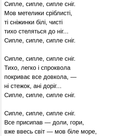
Сипле, сипле, сипле сніг.
Мов метелики сріблисті,
ті сніжинки білі, чисті
тихо стеляться до ніг...
Сипле, сипле, сипле сніг.
Сипле, сипле, сипле сніг.
Тихо, легко і спроквола
покриває все довкола, —
ні стежок, ані доріг...
Сипле, сипле, сипле сніг.
Сипле, сипле, сипле сніг.
Все присипав — доли, гори,
вже ввесь світ — мов біле море,