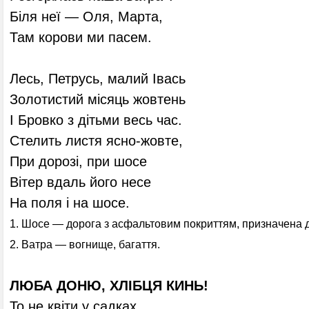
Біля неї — Оля, Марта,
Там корови ми пасем.
Лесь, Петрусь, малий Івась
Золотистий місяць жовтень
І Бровко з дітьми весь час.
Стелить листя ясно-жовте,
При дорозі, при шосе
Вітер вдаль його несе
На поля і на шосе.
1. Шосе — дорога з асфальтовим покриттям, призначена 
2. Ватра — вогнище, багаття.
ЛЮБА ДОНЮ, ХЛІБЦЯ КИНЬ!
То не квіти у садках,