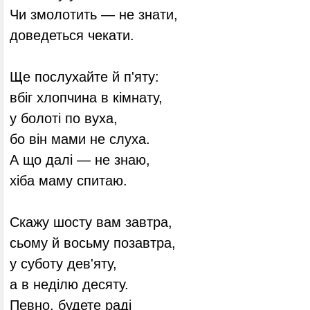
Чи змолотить — не знати,
доведеться чекати.
Ще послухайте й п'яту:
вбіг хлопчина в кімнату,
у болоті по вуха,
бо він мами не слуха.
А що далі — не знаю,
хіба маму спитаю.
Скажу шосту вам завтра,
сьому й восьму позавтра,
у суботу дев'яту,
а в неділю десяту.
Певно, будете раді