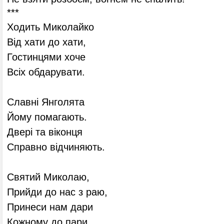
***
Ходить Миколайко
Від хати до хати,
Гостинцями хоче
Всіх обдарувати.
Славні Янголята
Йому помагають.
Двері та віконця
Справно відчиняють.
Святий Миколаю,
Прийди до нас з раю,
Принеси нам дари
Кожному до пари.