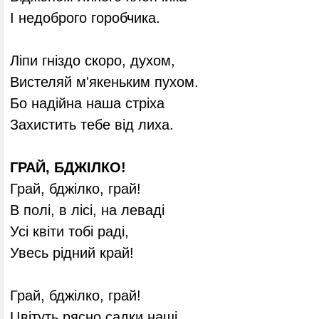
І недоброго горобчика.
Ліпи гніздо скоро, духом,
Вистеляй м'якеньким пухом.
Бо надійна наша стріха
Захистить тебе від лиха.
ГРАЙ, БДЖІЛКО!
Грай, бджілко, грай!
В полі, в лісі, на леваді
Усі квіти тобі раді,
Увесь рідний край!
Грай, бджілко, грай!
Цвітуть рясно садки наші.