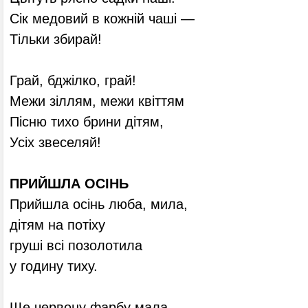
Сік медовий в кожній чаші —
Тільки збирай!
Грай, бджілко, грай!
Межи зіллям, межи квіттям
Пісню тихо брини дітям,
Усіх звеселяй!
ПРИЙШЛА ОСІНЬ
Прийшла осінь люба, мила,
дітям на потіху
груші всі позолотила
у годину тиху.
Ще червону фарбу мала