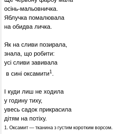
осінь-мальовничка.
Яблучка помалювала
на обидва личка.
Як на сливи позирала,
знала, що робити:
усі сливи завивала
1
в сині оксамити
.
І куди лиш не ходила
у годину тиху,
увесь садок прикрасила
дітям на потіху.
1. Оксамит — тканина з густим коротким ворсом.