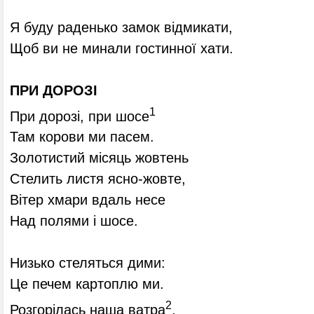
Я буду раденько замок відмикати,
Щоб ви не минали гостинної хати.
ПРИ ДОРОЗІ
1
При дорозі, при шосе
Там корови ми пасем.
Золотистий місяць жовтень
Стелить листя ясно-жовте,
Вітер хмари вдаль несе
Над полями і шосе.
Низько стеляться дими:
Це печем картоплю ми.
2
Розгорілась наша ватра
.