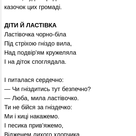
казочок цих громаді.
ДІТИ Й ЛАСТІВКА
Ластівочка чорно-біла
Під стріхою гніздо вила,
Над подвір'ям кружеляла
І на діток споглядала.
І питалася сердечно:
— Чи гніздитись тут безпечно?
— Люба, мила ластівочко.
Ти не бійся за гніздечко:
Ми і киці накажемо.
I песика прив'яжемо,
Відженем лихого хлопчика