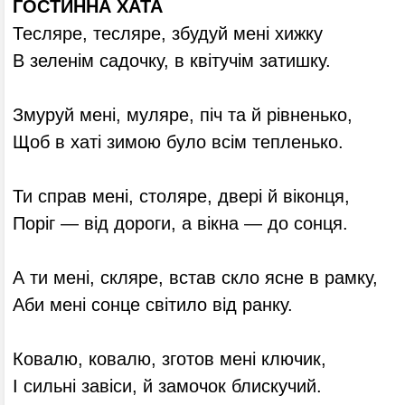
ГОСТИННА ХАТА
Тесляре, тесляре, збудуй мені хижку
В зеленім садочку, в квітучім затишку.
Змуруй мені, муляре, піч та й рівненько,
Щоб в хаті зимою було всім тепленько.
Ти справ мені, столяре, двері й віконця,
Поріг — від дороги, а вікна — до сонця.
А ти мені, скляре, встав скло ясне в рамку,
Аби мені сонце світило від ранку.
Ковалю, ковалю, зготов мені ключик,
І сильні завіси, й замочок блискучий.