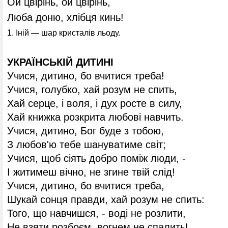
Ой цвірінь, ой цвірінь,
Люба доню, хлібця кинь!
1. Іній — шар кристалів льоду.
УКРАЇНСЬКІЙ ДИТИНІ
Учися, дитино, бо вчитися треба!
Учися, голубко, хай розум не спить,
Хай серце, і воля, і дух росте в силу,
Хай книжка розкрита любові навчить.
Учися, дитино, Бог буде з тобою,
З любов'ю тебе шануватиме світ;
Учися, щоб сіять добро поміж люди, -
І житимеш вічно, не згине твій слід!
Учися, дитино, бо вчитися треба,
Шукай сонця правди, хай розум не спить:
Того, що навчишся, - воді не розлити,
Не взяти розбоєм, вогнем не спалить!