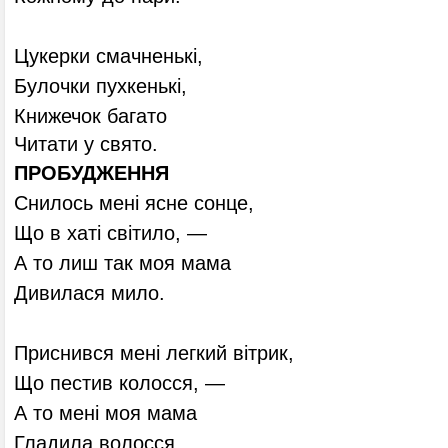
Цукерки смачненькі,
Булочки пухкенькі,
Книжечок багато
Читати у свято.
ПРОБУДЖЕННЯ
Снилось мені ясне сонце,
Що в хаті світило, —
А то лиш так моя мама
Дивилася мило.
Приснився мені легкий вітрик,
Що пестив колосся, —
А то мені моя мама
Гладила волосся.