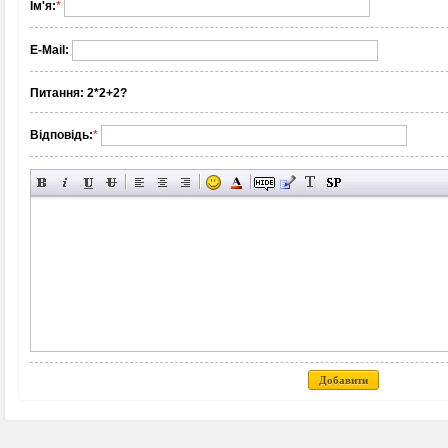
Ім'я:
*
E-Mail:
Питання:
2*2+2?
Відповідь:
*
Добавити