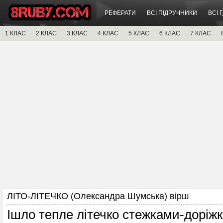
РЕФЕРАТИ
ВСІ ПІДРУЧНИКИ
ВСІ 
1 КЛАС
2 КЛАС
3 КЛАС
4 КЛАС
5 КЛАС
6 КЛАС
7 КЛАС
ЛІТО-ЛІТЕЧКО (Олександра Шумська) вірш
Ішло тепле літечко стежками-доріж