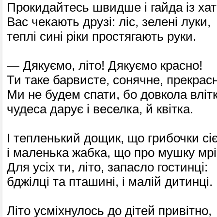
Прокидайтесь швидше і гайда із хат
Вас чекають друзі: ліс, зелені луки,
теплі сині ріки простя­гають руки.
— Дякуємо, літо! Дякуємо красно!
Ти таке барвисте, сонячне, прекрас
Ми не будем спати, бо довкола вліт
чудеса дарує і веселка, й квітка.
І тепленький дощик, що гри­бочки сіє
і маленька жабка, що про мушку мрі
Для усіх ти, літо, запасло гостинці:
бджілці та пташині, і малій дитинці.
Літо усміхнулось до ді­тей привітно,