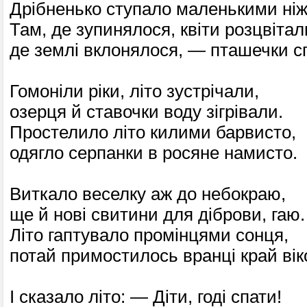
Дрібненько ступало маленькими ні
Там, де зупинялося, квіти розцвітал
де землі вклонялося, — пташечки с
Гомо­ніли ріки, літо зустрічали,
озерця й ставочки воду зігрівали.
Простелило літо килими барвисто,
одягло серпанки в ро­сяне намисто.
Виткало веселку аж до небокраю,
ще й нові свитини для діброви, гаю.
Літо гаптувало промінцями сонця,
потай примостилось вранці край вік
І сказало літо: — Діти, годі спати!