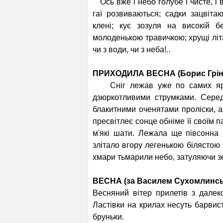
Ось вже і небо голубе і чисте, і 
гаї розвиваються; садки зацвіта
клені; кує зозу­ля на високій б
молоденькою травичкою; хрущі літают
чи з води, чи з неба!..
ПРИХОДИЛА ВЕСНА (Борис Грін
Сніг лежав уже по самих ярах 
дзюркотливими струм­ками. Серед
блакитними оченятами проліски, 
пресвітлеє сонце обніме її своїм 
м'які шати. Лежала ще пів­сонна 
злітало вгору легенькою білястою 
хмари тьмарили небо, затуляючи з
ВЕСНА (за Василем Сухомлинс
Весняний вітер прилетів з далек
Ластівки на крилах несуть барвист
бруньки.