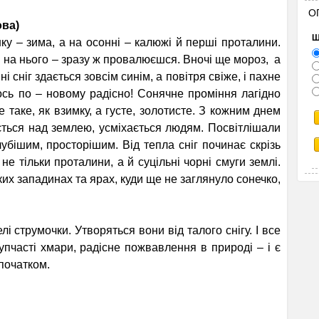
О
ва)
Щ
у – зима, а на осонні – калюжі й перші проталини.
ш на нього – зразу ж провалюєшся. Вночі ще мороз, а
і сніг здається зовсім синім, а повітря свіже, і пахне
кось по – новому радісно! Сонячне проміння лагідно
е таке, як взимку, а густе, золотисте. З кожним днем
ється над землею, усміхається людям. Посвітлішали
убішим, просторішим. Від тепла сніг починає скрізь
не тільки проталини, а й суцільні чорні смуги землі.
ких западинах та ярах, куди ще не заглянуло сонечко,
лі струмочки. Утворяться вони від талого снігу. І все
упчасті хмари, радісне пожвавлення в природі – і є
 початком.