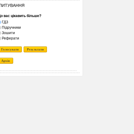
ПИТУВАННЯ
о вас цікавить більше?
ГДЗ
Підручники
Зошити
Реферати
Голосувати
Результати
Архів