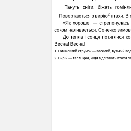
Тануть сніги, біжать гомінли
2
Повертаються з вирію
птахи. В 
«Як хороше, — стрепенулась бе
соком наливається. Сонечко зимови
До тепла і сонця потяглися кома
Весна! Весна!
1. Гомінливий струмок — веселий, вузький вод
2. Вирій — теплі краї, куди відлітають птахи 