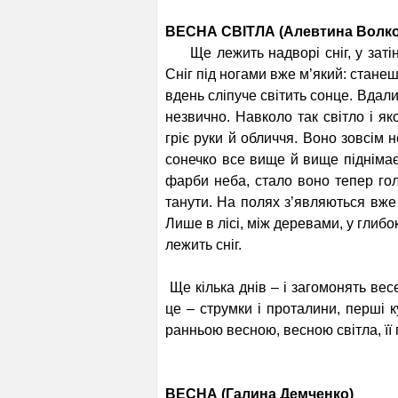
ВЕСНА СВІТЛА (Алевтина Волко
Ще лежить надворі сніг, у затінк
Сніг під ногами вже м’який: стане
вдень сліпуче світить сонце. Вдалин
незвично. Навколо так світло і я
гріє руки й обличчя. Воно зовсім н
сонечко все вище й вище підніма
фарби неба, стало воно тепер гол
танути. На полях з’являються вже 
Лише в лісі, між деревами, у глибо
лежить сніг.
Ще кілька днів – і загомонять весе
це – струмки і проталини, перші к
ранньою весною, весною світла, її
ВЕСНА (Галина Демченко)