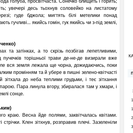
вода голуба, просвітчаста. Сонечко блищить і горить;
ють; увечері десь тьохнув соловейко на листатому
ерезі; гуде бджола; мигтять білі мете­лики понад
ь гучливі... якийсь гомін, гук якийсь чи з-під землі,
ченко)
та затінках, а то скрізь позбігав лепетливими,
К
 пучечків торішньої трави де-не-де визи­рали вже
але вся земля лежала ще чорна, дожидаючись, поки
палким промінням та й убере в пишні зелено-квітчасті
й зітхала до неба теплими грудьми, і теє зітхан­ня
парою. Пара ли­нула вгору, збиралася там у хмари, і
емлі сонце.
ьким)
ого краю. Весна йде полями, заквітчалась квітами.
і стрічки.
Клен зітхнув, розправив плечі. Зазеленіли