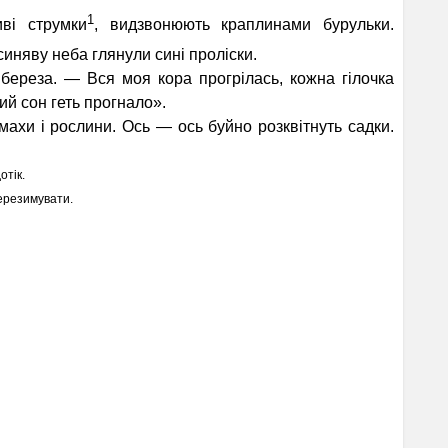
1
ві струмки
, видзвонюють краплинами бурульки.
синяву неба глянули сині проліски.
реза. — Вся моя кора прогрілась, кожна гілочка
й сон геть прогнало».
хи і рослини. Ось — ось буйно розквітнуть садки.
отік.
перезимувати.