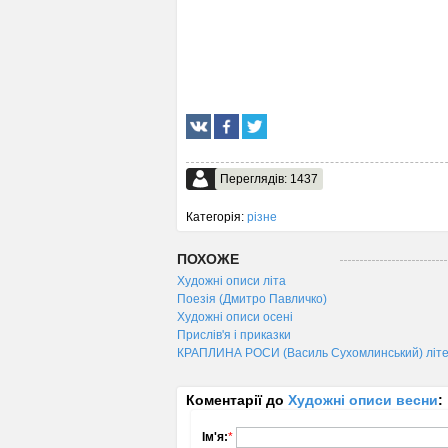
Переглядів: 1437
Категорія:
різне
ПОХОЖЕ
Художні описи літа
Поезія (Дмитро Павличко)
Художні описи осені
Прислів'я і приказки
КРАПЛИНА РОСИ (Василь Сухомлинський) літе
Коментарії до
Художні описи весни
:
Ім'я:
*