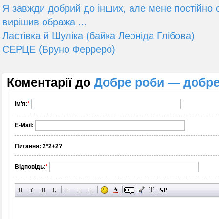
Я завжди добрий до інших, але мене постійно 
вирішив обража ...
Ластівка й Шуліка (байка Леоніда Глібова)
СЕРЦЕ (Бруно Ферреро)
Коментарії до
Добре роби — добре 
Ім'я:
*
E-Mail:
Питання:
2*2+2?
Відповідь:
*