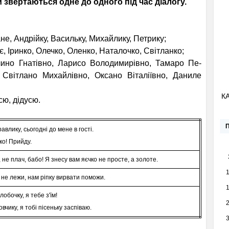
 звертаються одне до одного під час діалогу.
:
ане, Андрійку, Васильку, Михайлику, Петрику;
іє, Іринко, Олечко, Оленко, Наталочко, Світланко;
лино Гнатівно, Ларисо Володимирівно, Тамаро Пе­
 Світлано Михайлів­но, Оксано Віталіївно, Даниле
К
усю, дідусю.
влику, сьогодні до мене в гості.
ко! Прийду.
, не плач, бабо! Я знесу вам яєчко не просте, а золоте.
 не лежи, нам ріпку вирвати по­можи.
обочку, я тебе з'їм!
вчику, я тобі пісеньку заспіваю.