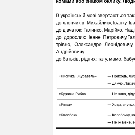
комами або знаком оклику. Люди
В українській мові звертаються так
до хлопчиків: Михайлику, Іванку, Ів
до дівчаток: Галинко, Марійко, Над
до дорослих: Іване Петровичу,Га
трівно, Олександре Леонідовичу,
Андрійовичу;
до батьків, рідних: тату, мамо, баб
«Лисичка і Журавель»
— Приходь, Жура
— Дякую, Лисич
«Курочка Ряба»
— Не плач, діду
«Ріпка»
— Ходи, внучко,
«Колобок»
— Колобочку, кол
— Не їж мене, во