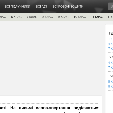
ВСІ ПІДРУЧНИКИ
ВСІ ГДЗ
ВСІ РОБОЧІ ЗОШИТИ
КЛАС
6 КЛАС
7 КЛАС
8 КЛАС
9 КЛАС
10 КЛАС
11 КЛАС
ПІ
Г
1 К
4 К
7 К
У
4 К
7 К
З
5 К
8 К
сті. На письмі слова-звертання виділяються