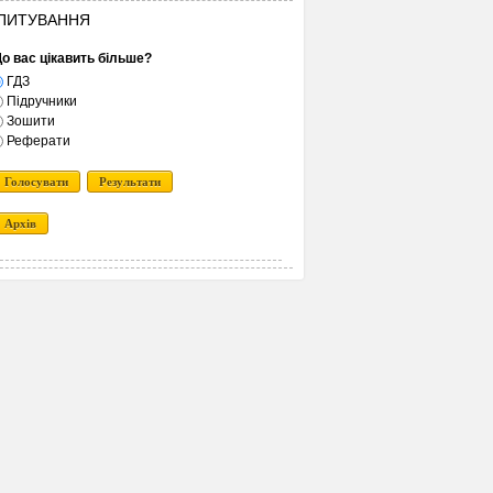
ПИТУВАННЯ
о вас цікавить більше?
ГДЗ
Підручники
Зошити
Реферати
Голосувати
Результати
Архів