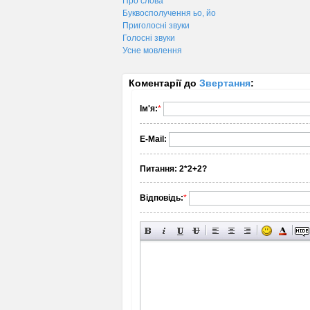
Про слова
Буквосполучення ьо, йо
Приголосні звуки
Голосні звуки
Усне мовлення
Коментарії до
Звертання
:
Ім'я:
*
E-Mail:
Питання:
2*2+2?
Відповідь:
*