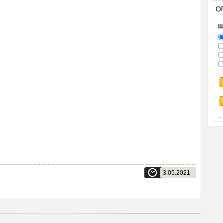
О
Щ
3.05.2021 -