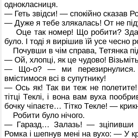
однокласниця.
— Геть звідси! — спокійно сказав Р
— Дуже я тебе злякалась! От не під
Оце так номер! Що робити? Здав
було. І тоді я вирішив їй усе чесно р
Почувши в чім справа, Тетянка пі
— Ой, хлопці, як це чудово! Візьміть
— Що-о? — ми перезирнулися
вмістимо­ся всі в супутнику!
— Ось як! Так ви теж не полетите!
тітці Теклі, і вона вам вуха пообри
бочку чіпає­те… Тітко Текле! — крик
Робити було нічого.
— Гаразд… Залазь! — зціпивши з
Ромка і шепнув мені на вухо: — У кр