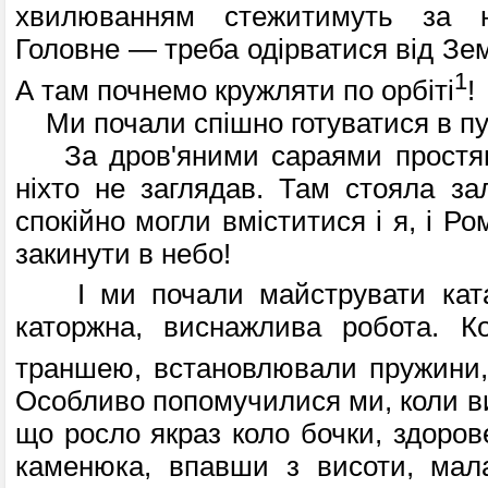
хвилюван­ням стежитимуть за 
Головне — треба одірватися від Земл
1
А там почнемо круж­ляти по орбіті
!
Ми почали спішно готуватися в пу
За дров'яними сараями простяга
ніхто не заглядав. Там стояла зал
спокійно могли вміститися і я, і Ром
закинути в небо!
І ми почали майструвати ката
каторжна, виснажлива робота. К
траншею, встанов­лювали пружини
Особливо попомучилися ми, коли ви
що росло якраз коло бочки, здоров
каменюка, впавши з висоти, мал