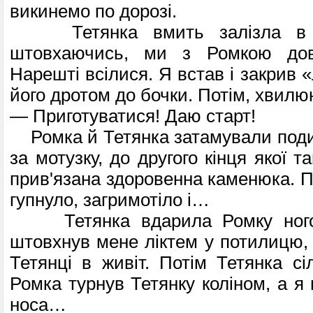
викинемо по дорозі.
Тетянка вмить залізла в б
штовхаючись, ми з Ромкою дов
Нарешті всілися. Я встав і закрив
його дротом до бочки. Потім, хвилю
— Приготуватися! Даю старт!
Ромка й Тетянка затамували поди
за мо­тузку, до другого кінця якої т
прив'язана здоровенна каменюка. П
гупнуло, загримотіло і…
Тетянка вдарила Ромку ногою
штовхнув мене ліктем у потилицю, 
Тетянці в живіт. Потім Тетянка сі
Ромка турнув Тетянку коліном, а я
носа…