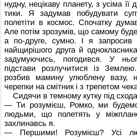
нудну, нецікаву планету, з усіма її
тики. Я задумав побудувати суп
полетіти в космос. Спочат­ку дума
Але потім зрозумів, що самому буде
а по-друге, сумно. І я запросив
найщирішого друга й однокласника
заду­муючись, погодився. У нь
підстави розлучитися із Землею.
розбив мамину улю­блену вазу, н
черепки на смітник і з трепетом чек
Сидячи в темному кутку під схода
— Ти розумієш, Ромко, ми будемо
людьми, що полетять у міжплан
захлинавсь я.
— Першими! Розумієш? Усі л