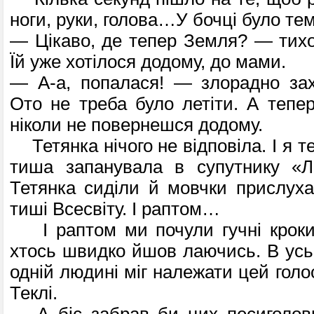
ноги, руки, голова…У бочці було те
— Цікаво, де тепер Земля? — тихо
Їй уже хотілося додому, до мами.
— А-а, попалася! — злорадно за
Ото не треба було летіти. А тепе
ніколи не по­вернешся додому.
Тетянка нічого не відповіла. І я т
тиша запанувала в супутнику «Л
Тетянка сиділи й мовчки прислуха
тиші Всесвіту. І раптом…
І раптом ми почули гучні кроки 
хтось швидко йшов лаючись. В усь
одній людині міг належати цей голос
Теклі.
— А біс забрав би цих песиголовц