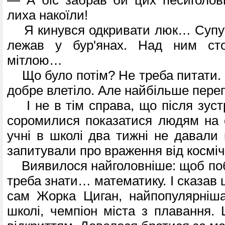
лиха накоїли!
Я кинувся одкривати люк… Супут
лежав у бур'янах. Над ним сто
мітлою…
Що було потім? Не треба питати. Т
добре влетіло. Але найбільше переп
І не в тім справа, що після зустр
сороми­лися показатися людям на о
учні в школі два тижні не давали 
запитували про враження від косміч
Виявилося найголовніше: щоб поб
треба знати… математику. І сказав ц
сам Жорка Циган, найпопулярніш
школі, чемпіон міста з плавання.