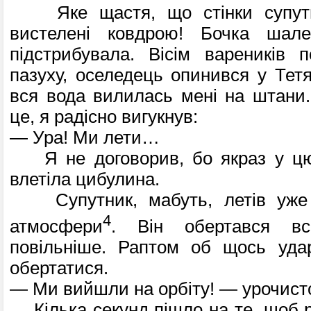
Яке щастя, що стінки супутн
вистелені ковдрою! Бочка шале
підстрибувала. Вісім вареників 
пазуху, оселедець опинився у Тетя
вся вода вилилась мені на штани.
це, я радісно вигукнув:
— Ура! Ми лети…
Я не договорив, бо якраз у цю
влетіла цибулина.
Супутник, мабуть, летів уже 
4
атмосфери
. Він обертався вс
повільніше. Раптом об щось уда
обертатися.
— Ми вийшли на орбіту! — урочист
Кілька секунд пішло на те, щоб ро