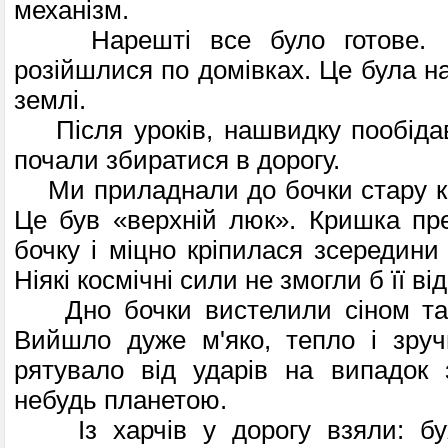
механізм.
Нарешті все було готове. Пі
розійшлися по домівках. Це була н
землі.
Після уроків, нашвидку пообіда
почали збиратися в дорогу.
Ми приладнали до бочки стару кр
Це був «верхній люк». Кришка пр
бочку і міцно кріпилася зсередини
Ніякі космічні сили не змогли б її ві
Дно бочки вистелили сіном та 
Вийшло дуже м'яко, тепло і зруч
рятувало від ударів на випадок 
небудь планетою.
Із харчів у дорогу взяли: буха