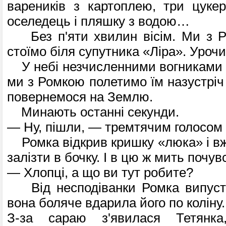
вареників з картоплею, три цукер
оселедець і пляшку з водою…
Без п'яти хвилин вісім. Ми з Р
стоїмо біля супутника «Ліра». Уроч
У небі незчисленними вогниками с
ми з Ромкою полетимо їм назустріч 
поверне­мося на Землю.
Минають останні секунди.
— Ну, пішли, — тремтячим голосом 
Ромка відкрив кришку «люка» і вже
залізти в бочку. І в цю ж мить почув
— Хлопці, а що ви тут робите?
Від несподіванки Ромка випустив
вона боляче вдарила його по коліну.
З-за сараю з'явилася Тетянк