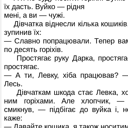
їх дасть. Вуйко — рідня
мені, а ви — чужі.
Дівчатка віднесли кілька кошиків,
зупинив їх:
— Славно попрацювали. Тепер вам
по десять горіхів.
Простягає руку Дарка, простягає
простягає.
— А ти, Левку, хіба працював? —
Лесь.
Дівчаткам шкода стає Левка, хоч
ним горіхами. Але хлопчик, — 
смикнув, — підбігає до вуйка і, н
каже:
— Давайте кошика, я також носитиму