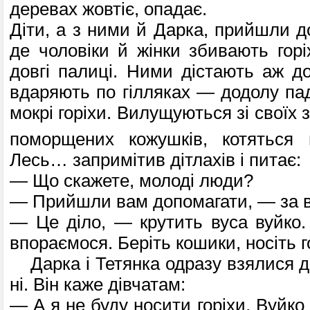
деревах жовтіє, опадає.
Діти, а з ними й Дарка, прийшли до
де чоловіки й жінки збивають горі
довгі палиці. Ними дістають аж д
вдаряють по гілляках — додолу пад
мокрі горіхи. Вилущуються зі своїх 
поморщених кожушків, котяться 
Лесь… запримі­тив дітлахів і питає:
— Що скажете, молоді люди?
— Прийшли вам допомагати, — за в
— Це діло, — крутить вуса вуйко
впораємося. Беріть коши­ки, носіть 
Дарка і Тетянка одразу взялися до
ні. Він каже дівчатам:
— А я не буду носити горіхи. Вуйко