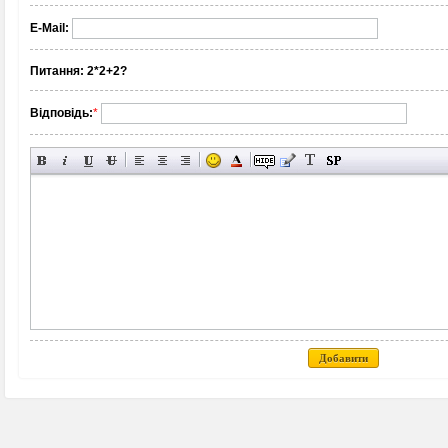
E-Mail:
Питання:
2*2+2?
Відповідь:
*
Добавити