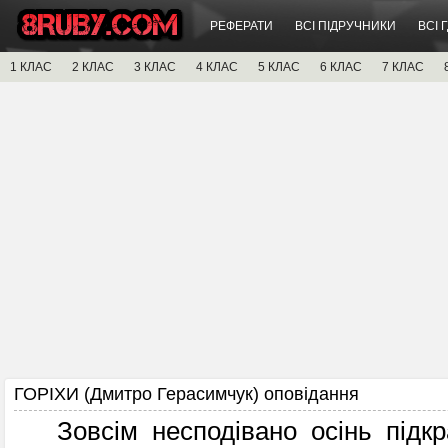
РЕФЕРАТИ
ВСІ ПІДРУЧНИКИ
ВСІ 
1 КЛАС
2 КЛАС
3 КЛАС
4 КЛАС
5 КЛАС
6 КЛАС
7 КЛАС
ГОРІХИ (Дмитро Герасимчук) оповідання
Зовсім несподівано осінь підк