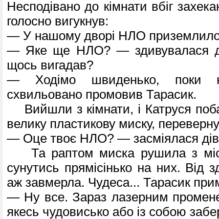
Несподівано до кімнати вбіг захека
голосно вигукнув:
— У нашому дворі НЛО при­землило
— Яке ще НЛО? — здивувалася д
щось вигадав?
— Ходімо швиденько, поки 
схвильовано промовив Тарасик.
Вийшли з кімнати, і Катруся поб
велику пластикову миску, переверну
— Оце твоє НЛО? — засміялася дів
Та раптом миска рушила з місц
сунутись прямісінько на них. Від 
аж завмерла. Чудеса... Тарасик при
— Ну все. Зараз лазерним промен
якесь чудовисько або із собою забер