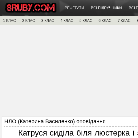
РЕФЕРАТИ
ВСІ ПІДРУЧНИКИ
ВСІ 
1 КЛАС
2 КЛАС
3 КЛАС
4 КЛАС
5 КЛАС
6 КЛАС
7 КЛАС
НЛО (Катерина Василенко) оповідання
Катруся сиділа біля люстерка і з