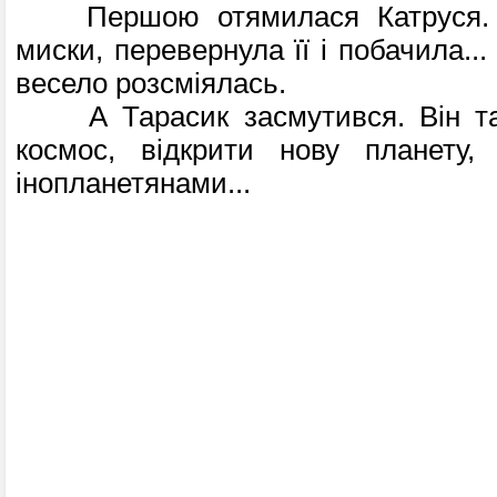
Першою отямилася Катруся. В
миски, перевернула її і побачила.
весело розсміялась.
А Тарасик засмутився. Він так
космос, відкрити нову планету,
інопланетянами...