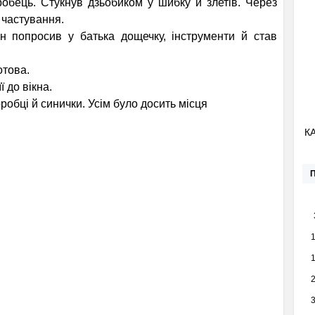
ець. Стукнув дзьобиком у шибку й злетів. Через
 частування.
опросив у батька дощечку, інструменти й став
това.
 до вікна.
обці й синички. Усім було досить місця
К