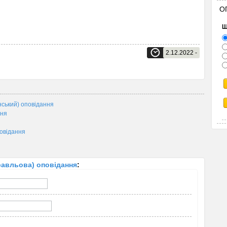
О
Щ
2.12.2022 -
ький) оповідання
ння
овідання
авльова) оповідання
: