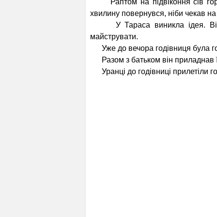
Раптом на підвіконня сів гороб
хвилину повернувся, ніби чекав на
У Тараса виникла ідея. Він п
майструвати.
Уже до вечора годівниця була го
Разом з батьком він приладнав її
Уранці до годівниці прилетіли гор