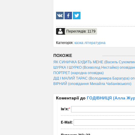
Переглядів: 1179
Категорія:
казка літературна
ПОХОЖЕ
ЯК СИНИЧКА БУДИТЬ МЕНЕ (Василь Сухомлинс
ШУРКА I ШУРКО (Всеволод Нестайко) оповіда
ПОРТРЕТ (народна оповідка)
ДІД І МАЛИЙ ТАРАС (Володимира Барагура) оп
ВІРНИЙ (оповідання Михайла Чабанівського)
Коментарії до
ГОДІВНИЦЯ (Алла Жур
Ім'я:
*
E-Mail: