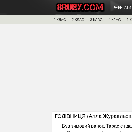
РЕФЕРАТИ
1 КЛАС
2 КЛАС
3 КЛАС
4 КЛАС
5 
ГОДІВНИЦЯ (Алла Журавльова
Був зимовий ранок. Тарас снідав