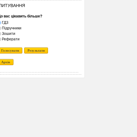
ПИТУВАННЯ
о вас цікавить більше?
ГДЗ
Підручники
Зошити
Реферати
Голосувати
Результати
Архів