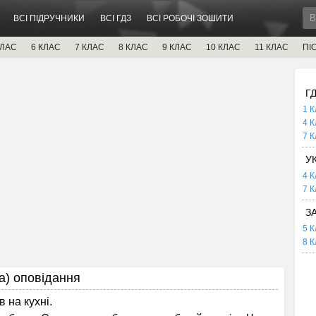
ВСІ ПІДРУЧНИКИ
ВСІ ГДЗ
ВСІ РОБОЧІ ЗОШИТИ
КЛАС
6 КЛАС
7 КЛАС
8 КЛАС
9 КЛАС
10 КЛАС
11 КЛАС
ПІ
Г
1 К
4 К
7 К
У
4 К
7 К
З
5 К
8 К
) оповідання
 на кухні.