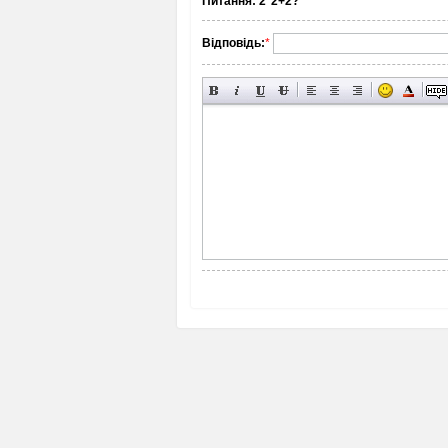
Питання:
2*2+2?
Відповідь:
*