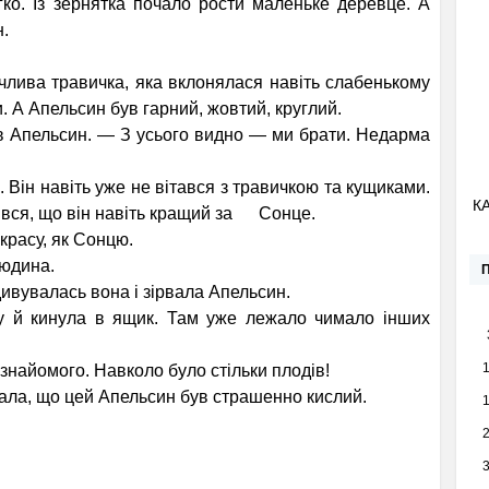
гко. Із зернятка почало рости маленьке деревце. А
н.
ива травичка, яка вклонялася навіть слабенькому
и. А Апельсин був гарний, жовтий, круглий.
 Апельсин. — З усього видно — ми брати. Недарма
ін навіть уже не вітався з травичкою та кущиками.
К
лявся, що він навіть кращий за Сонце.
красу, як Сонцю.
Людина.
ивувалась вона і зірвала Апельсин.
й кинула в ящик. Там уже лежало чимало інших
знайомого. Навколо було стільки плодів!
казала, що цей Апельсин був страшенно кислий.