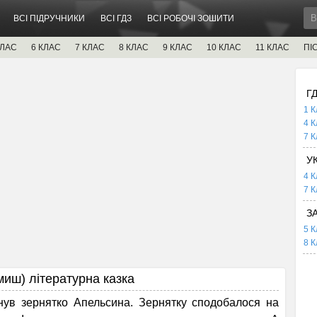
ВСІ ПІДРУЧНИКИ
ВСІ ГДЗ
ВСІ РОБОЧІ ЗОШИТИ
КЛАС
6 КЛАС
7 КЛАС
8 КЛАС
9 КЛАС
10 КЛАС
11 КЛАС
ПІ
Г
1 К
4 К
7 К
У
4 К
7 К
З
5 К
8 К
ш) літературна казка
в зернятко Апельсина. Зернятку сподобалося на