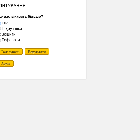
ПИТУВАННЯ
о вас цікавить більше?
ГДЗ
Підручники
Зошити
Реферати
Голосувати
Результати
Архів