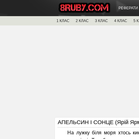
РЕФЕРАТИ
1 КЛАС
2 КЛАС
3 КЛАС
4 КЛАС
5 
АПЕЛЬСИН І СОНЦЕ (Ярій Ярми
На лужку біля моря хтось кину