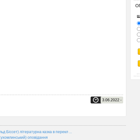
О
Щ
3.06.2022 -
іссет) літературна казка в перекл ...
ухомлинський) оповідання