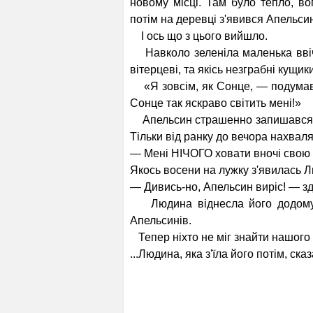
новому місці. Там було тепло, во
потім на деревці з'явився Апельси
І ось що з цього вийшло.
Навколо зеленіла маленька ввічл
вітерцеві, та якісь незграбні кущик
«Я зовсім, як Сонце, — подумав
Сонце так яскраво світить мені!»
Апельсин страшенно запишався. В
Тільки від ранку до вечора нахва
— Мені НІЧОГО ховати вночі свою 
Якось восени на лужку з'явилась 
— Дивись-но, Апельсин виріс! — зд
Людина віднесла його додому 
Апельсинів.
Тепер ніхто не міг знайти нашого 
...Людина, яка з'їла його потім, с