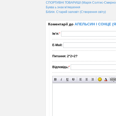
СПОРТИВНІ ТОВАРИШІ (Марія Солтис-Смирнова
Буква ь знак м’якшення
Біблія. Старий заповіт (Створення світу)
Коментарії до
АПЕЛЬСИН І СОНЦЕ (Яр
Ім'я:
*
E-Mail:
Питання:
2*2+2?
Відповідь:
*