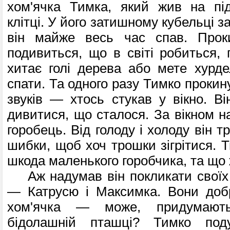
хом'ячка Тимка, який жив на під
клітці. У його затишному кубельці з
він майже весь час спав. Проки
подивиться, що в світі робиться, 
хитає голі дерева або мете хурде
спати. Та одного разу Тимко прокин
звуків — хтось стукав у вікно. Ві
дивитися, що сталося. За вікном н
горобець. Від голоду і холоду він т
шибки, щоб хоч трошки зігрітися. 
шкода маленького горобчика, та що ж
Аж надумав він покликати своїх 
— Катрусю і Максимка. Вони добр
хом'ячка — може, придумають
бідолашній пташці? Тимко поду