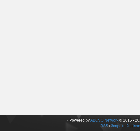
⋅ Powered by
ABCVG Network
© 2015 - 202
RSS
/
Зворотній зв'яз