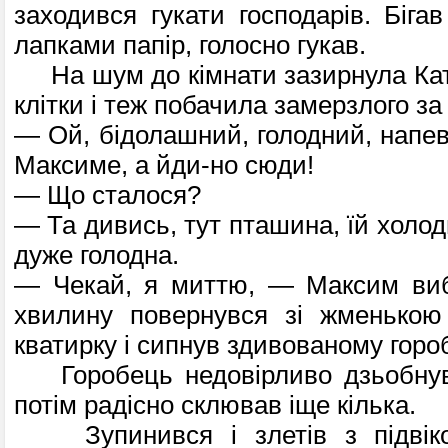
заходився гукати господарів. Бігав
лапками папір, голосно гукав.
На шум до кімнати зазирнула Кат
клітки і теж побачила замерзлого за
— Ой, бідолашний, голодний, напев
Максиме, а йди-но сюди!
— Що сталося?
— Та дивись, тут пташина, їй холодн
дуже голодна.
— Чекай, я миттю, — Максим вибі
хвилину повернувся зі жменькою
кватирку і сипнув здивованому горо
Горобець недовірливо дзьобнув 
потім радісно склював іще кілька.
Зупинився і злетів з підвіко