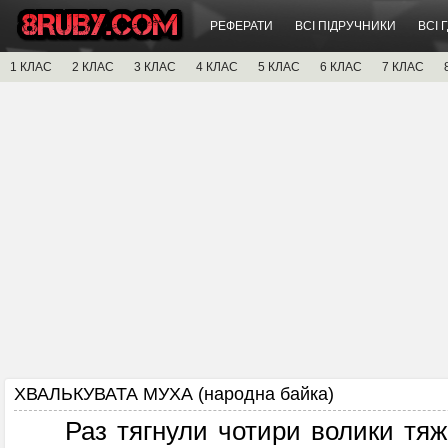
РЕФЕРАТИ
ВСІ ПІДРУЧНИКИ
ВСІ 
1 КЛАС
2 КЛАС
3 КЛАС
4 КЛАС
5 КЛАС
6 КЛАС
7 КЛАС
ХВАЛЬКУВАТА МУХА (народна байка)
Раз тягнули чотири волики тяжки