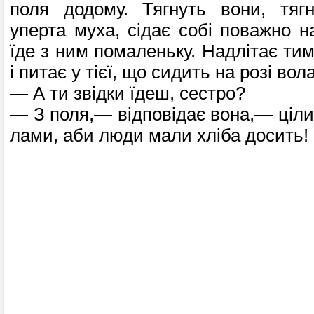
поля додому. Тягнуть вони, тягн
уперта муха, сідає собі поважно на
їде з ним помаленьку. Надлітає ти
і питає у тієї, що сидить на розі вола
— А ти звідки їдеш, сестро?
— З поля,— відповідає вона,— ціли
лами, аби люди мали хліба досить!