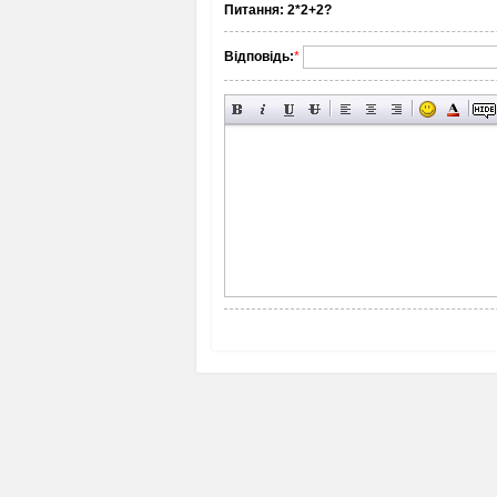
Питання:
2*2+2?
Відповідь:
*