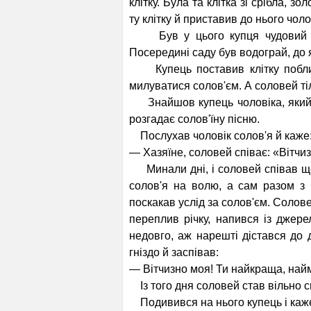
клітку. Була та клітка зі срібла, 
ту клітку й приставив до нього чол
Був у цього купця чудовий сад,
Посередині саду був водограй, до 
Купець поставив клітку поблиз
милуватися солов'єм. А соловей ті
Знайшов купець чоловіка, який з
розгадає солов'їну пісню.
Послухав чоловік солов'я й каже
— Хазяїне, соловей співає: «Вітчиз
Минали дні, і соловей співав ще 
солов'я на волю, а сам разом з 
поскакав услід за солов'єм. Солове
переплив річку, напився із джер
недовго, аж нарешті дістався до 
гніздо й заспівав:
— Вітчизно моя! Ти найкраща, най
Із того дня соловей став вільно сп
Подивився на нього купець і каж