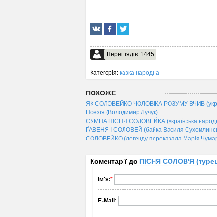
Переглядів: 1445
Категорія:
казка народна
ПОХОЖЕ
ЯК СОЛОВЕЙКО ЧОЛОВІКА РОЗУМУ ВЧИВ (украї
Поезія (Володимир Лучук)
СУМНА ПІСНЯ СОЛОВЕЙКА (українська народн
ҐАВЕНЯ І СОЛОВЕЙ (байка Василя Сухомлинсь
СОЛОВЕЙКО (легенду переказала Марія Чума
Коментарії до
ПІСНЯ СОЛОВ'Я (турец
Ім'я:
*
E-Mail: