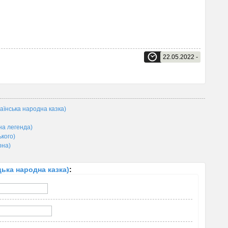
22.05.2022 -
нська народна казка)
а легенда)
кого)
рна)
ька народна казка)
: