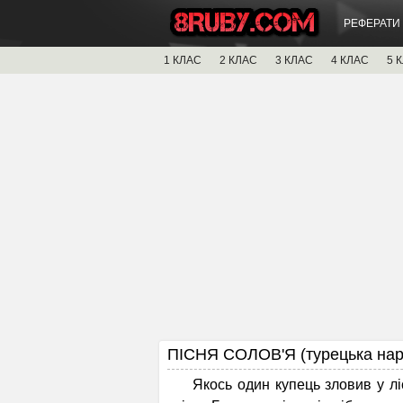
РЕФЕРАТИ
1 КЛАС
2 КЛАС
3 КЛАС
4 КЛАС
5 
ПІСНЯ СОЛОВ'Я (турецька нар
Якось один купець зловив у лісі