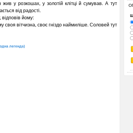
жив у розкошах, у золотій клітці й сумував. А тут
О
ється від радості.
Щ
 відповів йому:
му своя вітчизна, своє гніздо наймиліше. Соловей тут
одна легенда)