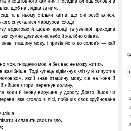
золота й коштовного каміння. Посадив купець солов'я в
овіка, щоб наглядав за ним.
 а в ньому стільки квітів, що очі розбігалися.
якого спускалися мармурові сходи.
у водограю й щодня вранці та увечері приходив
льки сумно дивився на небо й жалібно співав.
нав пташину мову, і привів його до солов'я — хай
К
:
но моя, гніздечко моє, я без вас не можу жити».
жалібніше. Тоді купець відімкнув клітку й випустив
чоловіком, який знав пташину мову, сів на коня й
й зійшов з гори, перегнув долину,
ела води й знову вирушив у дорогу. Довго йшов чи
дерева, яке стояло в лісі, побачив своє зруйноване
миліша.
івати й славити своє гніздо.
е: